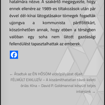
hatalmára nézve. A szakértő megjegyezte, hogy
ennek ellenére az 1989-es tiltakozások után pár
évvel dél-kínai látogatásakor tömegek fogadták
ujjongva a kommunista pártfőtitkárt,
köszönhetően annak, hogy ebben a térségben
valóban egy soha nem látott gazdasági
fellendülést tapasztalhattak az emberek.
Bejegyzés
← Átadtuk az ÉN HŐSÖM videópályázat díjait
navigáció
FÉLMÚLT EXKLUZÍV – A kiszámíthatatlan távol-keleti
óriás: Kína – David P. Goldmannal készült teljes
interjúnk →