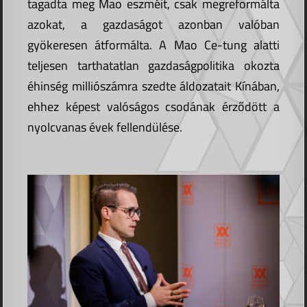
tagadta meg Mao eszméit, csak megreformálta
azokat, a gazdaságot azonban valóban
gyökeresen átformálta. A Mao Ce-tung alatti
teljesen tarthatatlan gazdaságpolitika okozta
éhinség milliószámra szedte áldozatait Kínában,
ehhez képest valóságos csodának érződött a
nyolcvanas évek fellendülése.