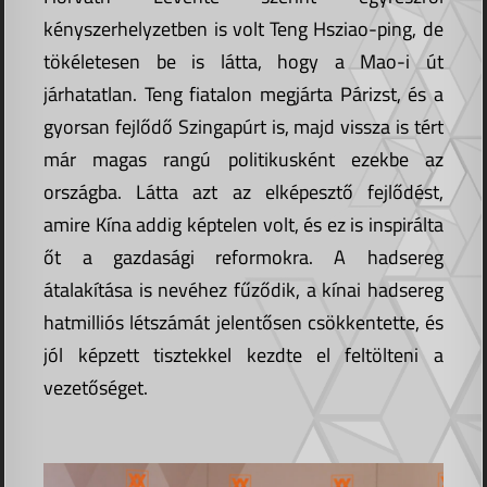
kényszerhelyzetben is volt Teng Hsziao-ping, de
tökéletesen be is látta, hogy a Mao-i út
járhatatlan. Teng fiatalon megjárta Párizst, és a
gyorsan fejlődő Szingapúrt is, majd vissza is tért
már magas rangú politikusként ezekbe az
országba. Látta azt az elképesztő fejlődést,
amire Kína addig képtelen volt, és ez is inspirálta
őt a gazdasági reformokra. A hadsereg
átalakítása is nevéhez fűződik, a kínai hadsereg
hatmilliós létszámát jelentősen csökkentette, és
jól képzett tisztekkel kezdte el feltölteni a
vezetőséget.