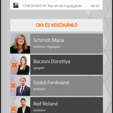
CIKK ÉS VIDEÓAJÁNLÓ
Schmidt Mária
történész, főigazgató
Baczoni Dorottya
igazgató
Szabó Ferdinánd
történész
Reif Roland
történész