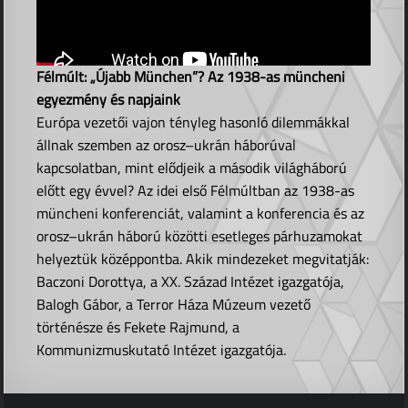
Félmúlt: „Újabb München”? Az 1938-as müncheni
egyezmény és napjaink
Európa vezetői vajon tényleg hasonló dilemmákkal
állnak szemben az orosz–ukrán háborúval
kapcsolatban, mint elődjeik a második világháború
előtt egy évvel? Az idei első Félmúltban az 1938-as
müncheni konferenciát, valamint a konferencia és az
orosz–ukrán háború közötti esetleges párhuzamokat
helyeztük középpontba. Akik mindezeket megvitatják:
Baczoni Dorottya, a XX. Század Intézet igazgatója,
Balogh Gábor, a Terror Háza Múzeum vezető
történésze és Fekete Rajmund, a
Kommunizmuskutató Intézet igazgatója.