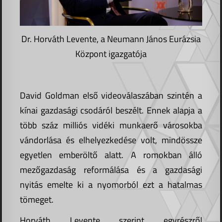
Dr. Horváth Levente, a Neumann János Eurázsia
Központ igazgatója
David Goldman első videoválaszában szintén a
kínai gazdasági csodáról beszélt. Ennek alapja a
több száz milliós vidéki munkaerő városokba
vándorlása és elhelyezkedése volt, mindössze
egyetlen emberöltő alatt. A romokban álló
mezőgazdaság reformálása és a gazdasági
nyitás emelte ki a nyomorból ezt a hatalmas
tömeget.
Horváth Levente szerint egyrészről