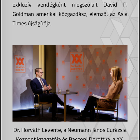
exkluzív vendégként megszólalt David P.
Goldman amerikai közgazdász, elemző, az Asia
Times újságírója.
Dr. Horváth Levente, a Neumann János Eurázsia
Központ igazgatója és Baczoni Dorottya, a XX.