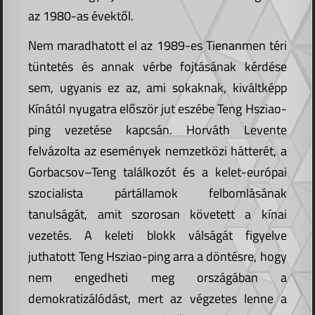
az 1980-as évektől.
Nem maradhatott el az 1989-es Tienanmen téri
tüntetés és annak vérbe fojtásának kérdése
sem, ugyanis ez az, ami sokaknak, kiváltképp
Kínától nyugatra először jut eszébe Teng Hsziao-
ping vezetése kapcsán. Horváth Levente
felvázolta az események nemzetközi hátterét, a
Gorbacsov–Teng találkozót és a kelet-európai
szocialista pártállamok felbomlásának
tanulságát, amit szorosan követett a kínai
vezetés. A keleti blokk válságát figyelve
juthatott Teng Hsziao-ping arra a döntésre, hogy
nem engedheti meg országában a
demokratizálódást, mert az végzetes lenne a