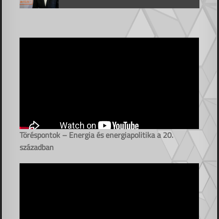
Töréspontok – Energia és energiapolitika a 20.
században