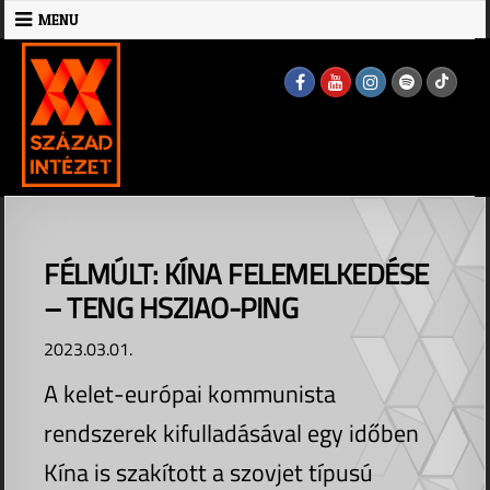
Skip
MENU
to
MENU
content
FÉLMÚLT: KÍNA FELEMELKEDÉSE
– TENG HSZIAO-PING
2023.03.01.
A kelet-európai kommunista
rendszerek kifulladásával egy időben
Kína is szakított a szovjet típusú