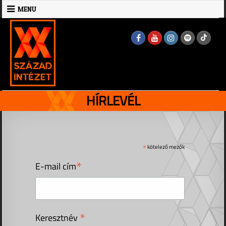
Skip
MENU
to
MENU
content
HÍRLEVÉL
*
kötelező mezők
*
E-mail cím
*
Keresztnév