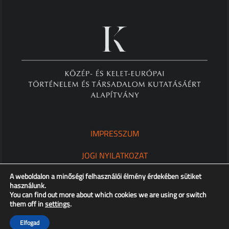
IMPRESSZUM
JOGI NYILATKOZAT
A weboldalon a minőségi felhasználói élmény érdekében sütiket
ADATKEZELÉSI TÁJÉKOZTATÓ
használunk.
You can find out more about which cookies we are using or switch
them off in
settings
.
Copyright © XX. Század Intézet – Minden jog fenntartva!
Elfogad