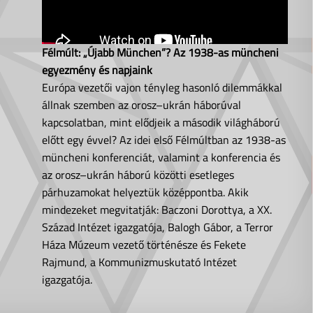
Félmúlt: „Újabb München”? Az 1938-as müncheni
egyezmény és napjaink
Európa vezetői vajon tényleg hasonló dilemmákkal
állnak szemben az orosz–ukrán háborúval
kapcsolatban, mint elődjeik a második világháború
előtt egy évvel? Az idei első Félmúltban az 1938-as
müncheni konferenciát, valamint a konferencia és
az orosz–ukrán háború közötti esetleges
párhuzamokat helyeztük középpontba. Akik
mindezeket megvitatják: Baczoni Dorottya, a XX.
Század Intézet igazgatója, Balogh Gábor, a Terror
Háza Múzeum vezető történésze és Fekete
Rajmund, a Kommunizmuskutató Intézet
igazgatója.