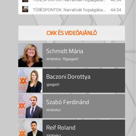
CIKK ÉS VIDEÓAJÁNLÓ
Schmidt Mária
történész, főigazgató
Baczoni Dorottya
igazgató
Szabó Ferdinánd
történész
Reif Roland
történész