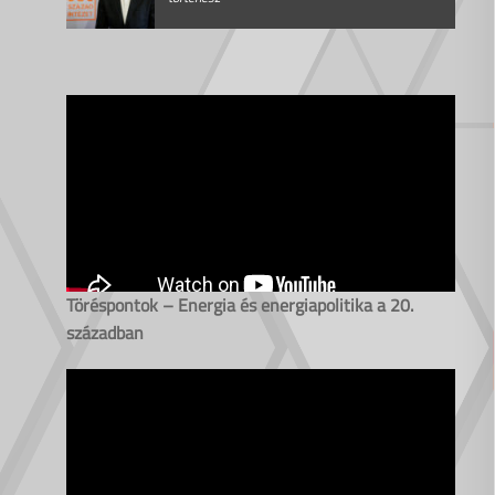
Töréspontok – Energia és energiapolitika a 20.
században