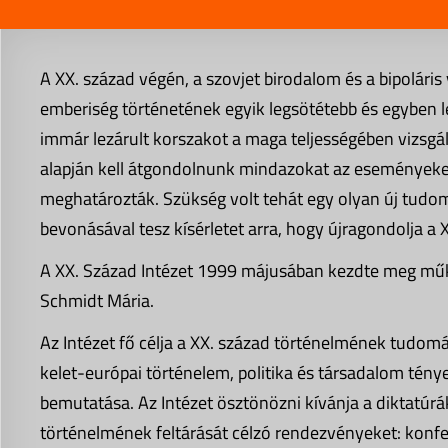
A XX. század végén, a szovjet birodalom és a bipolár
emberiség történetének egyik legsötétebb és egyben 
immár lezárult korszakot a maga teljességében vizsg
alapján kell átgondolnunk mindazokat az eseményeke
meghatározták. Szükség volt tehát egy olyan új tudom
bevonásával tesz kísérletet arra, hogy újragondolja a 
A XX. Század Intézet 1999 májusában kezdte meg műk
Schmidt Mária.
Az Intézet fő célja a XX. század történelmének tudomá
kelet-európai történelem, politika és társadalom tény
bemutatása. Az Intézet ösztönözni kívánja a diktatúr
történelmének feltárását célzó rendezvényeket: konf