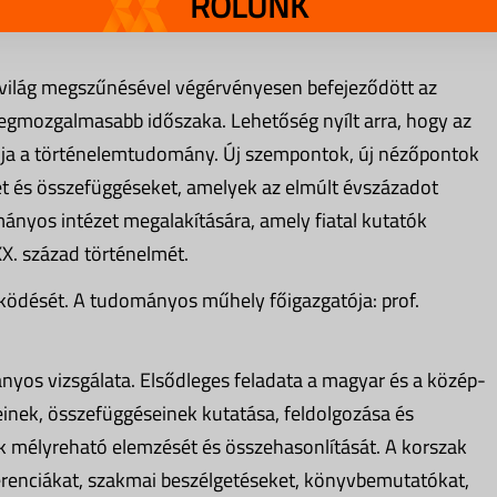
RÓLUNK
is világ megszűnésével végérvényesen befejeződött az
legmozgalmasabb időszaka. Lehetőség nyílt arra, hogy az
álja a történelemtudomány. Új szempontok, új nézőpontok
t és összefüggéseket, amelyek az elmúlt évszázadot
ányos intézet megalakítására, amely fiatal kutatók
XX. század történelmét.
ödését. A tudományos műhely főigazgatója: prof.
nyos vizsgálata. Elsődleges feladata a magyar és a közép-
einek, összefüggéseinek kutatása, feldolgozása és
ák mélyreható elemzését és összehasonlítását. A korszak
erenciákat, szakmai beszélgetéseket, könyvbemutatókat,