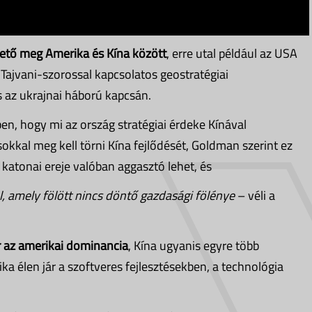
hető meg Amerika és Kína között
, erre utal például az USA
Tajvani-szorossal kapcsolatos geostratégiai
s az ukrajnai háború kapcsán.
n, hogy mi az ország stratégiai érdeke Kínával
kkal meg kell törni Kína fejlődését, Goldman szerint ez
 katonai ereje valóban aggasztó lehet, és
, amely fölött nincs döntő gazdasági fölénye
– véli a
r az amerikai dominancia
, Kína ugyanis egyre több
a élen jár a szoftveres fejlesztésekben, a technológia