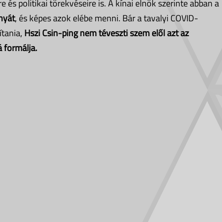
e és politikai törekvéseire is. A kínai elnök szerinte abban a
ányát
, és képes azok elébe menni. Bár a tavalyi COVID-
ítania,
Hszi Csin-ping nem téveszti szem elől azt az
 formálja.