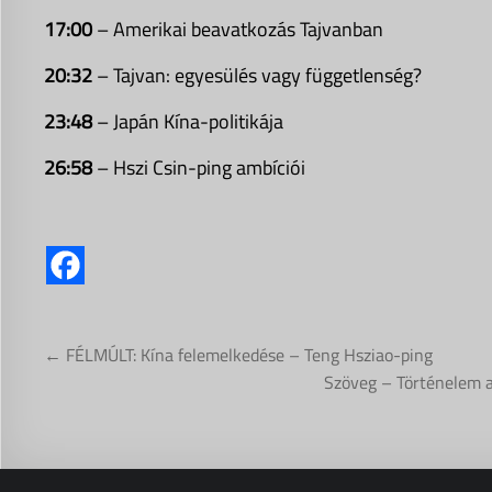
17:00
– Amerikai beavatkozás Tajvanban
20:32
– Tajvan: egyesülés vagy függetlenség?
23:48
– Japán Kína-politikája
26:58
– Hszi Csin-ping ambíciói
Bejegyzés
← FÉLMÚLT: Kína felemelkedése – Teng Hsziao-ping
navigáció
Szöveg – Történelem a