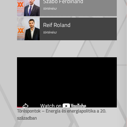
Szabó Ferdinánd
történész
Reif Roland
történész
Töréspontok – Energia és energiapolitika a 20.
században