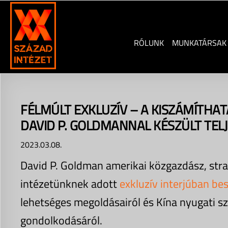
Skip
to
content
RÓLUNK
MUNKATÁRSAK
FÉLMÚLT EXKLUZÍV – A KISZÁMÍTHATA
DAVID P. GOLDMANNAL KÉSZÜLT TEL
2023.03.08.
David P. Goldman amerikai közgazdász, strat
intézetünknek adott
exkluzív interjúban bes
lehetséges megoldásairól és Kína nyugati 
gondolkodásáról.