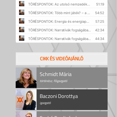
CIKK ÉS VIDEÓAJÁNLÓ
Schmidt Mária
történész, főigazgató
Baczoni Dorottya
igazgató