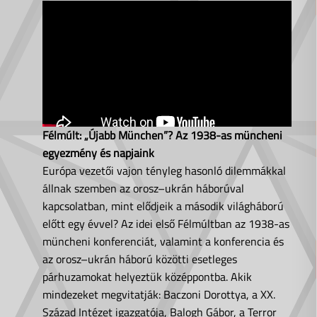
Félmúlt: „Újabb München”? Az 1938-as müncheni
egyezmény és napjaink
Európa vezetői vajon tényleg hasonló dilemmákkal
állnak szemben az orosz–ukrán háborúval
kapcsolatban, mint elődjeik a második világháború
előtt egy évvel? Az idei első Félmúltban az 1938-as
müncheni konferenciát, valamint a konferencia és
az orosz–ukrán háború közötti esetleges
párhuzamokat helyeztük középpontba. Akik
mindezeket megvitatják: Baczoni Dorottya, a XX.
Század Intézet igazgatója, Balogh Gábor, a Terror