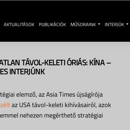
AKTUALITÁSOK
PUBLIKÁCIÓK
MŰSORAINK
INTERJÚK
TLAN TÁVOL-KELETI ÓRIÁS: KÍNA –
JES INTERJÚNK
égiai elemző, az Asia Times újságírója
zélt
az USA távol-keleti kihívásairól, azok
szemmel nehezen megérthető stratégiai