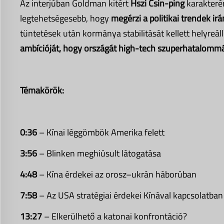
Az interjúban Goldman kitért
Hszi Csin-ping
karakterér
legtehetségesebb, hogy
megérzi a politikai trendek
ir
tüntetések után kormánya stabilitását kellett helyreáll
ambícióját, hogy országát high-tech szuperhatalommá
Témakörök:
0:36
– Kínai léggömbök Amerika felett
3:56
– Blinken meghiúsult látogatása
4:48
– Kína érdekei az orosz–ukrán háborúban
7:58
– Az USA stratégiai érdekei Kínával kapcsolatban
13:27
– Elkerülhető a katonai konfrontáció?