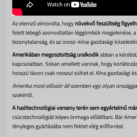
Az elemző elmondta, hogy
növekvő feszültség figyel
felett lebegő azonosítatlan léggömbök megjelenése, a 
bizonytalanság, és az orosz–kínai gazdasági közeledé
Amerikában megosztottság uralkodik
abban a kérdésbe
kapcsolatban. Sokan amellett vannak, hogy korlátozáso
hosszú távon csak rosszul sülhet el. Kína gazdasági és
Amerika most először áll szemben egy olyan országgal
szakértő.
A haditechnológiai verseny terén sem egyértelmű má
csúcstechnológiát képes önmaga előállítani. Bár Amerik
tényleges gyártásába nem fektet elég erőforrást.