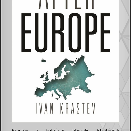
Krastev a bulgáriai Liberális Stratégiák