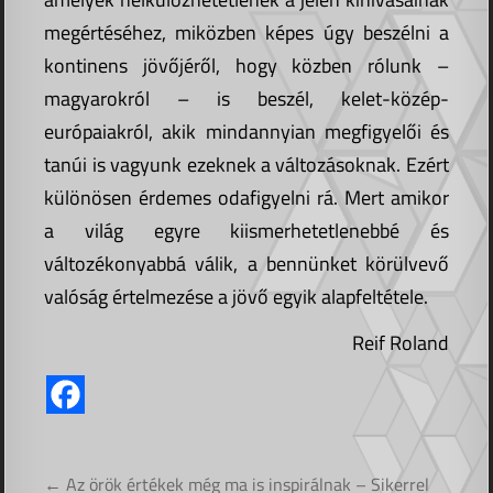
megértéséhez, miközben képes úgy beszélni a
kontinens jövőjéről, hogy közben rólunk –
magyarokról – is beszél, kelet-közép-
európaiakról, akik mindannyian megfigyelői és
tanúi is vagyunk ezeknek a változásoknak. Ezért
különösen érdemes odafigyelni rá. Mert amikor
a világ egyre kiismerhetetlenebbé és
változékonyabbá válik, a bennünket körülvevő
valóság értelmezése a jövő egyik alapfeltétele.
Reif Roland
Bejegyzés
← Az örök értékek még ma is inspirálnak – Sikerrel