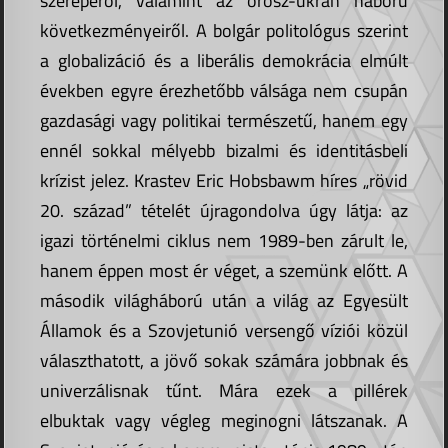
szerepéről, valamint az orosz-ukrán háború
következményeiről. A bolgár politológus szerint
a globalizáció és a liberális demokrácia elmúlt
években egyre érezhetőbb válsága nem csupán
gazdasági vagy politikai természetű, hanem egy
ennél sokkal mélyebb bizalmi és identitásbeli
krízist jelez. Krastev Eric Hobsbawm híres „rövid
20. század” tételét újragondolva úgy látja: az
igazi történelmi ciklus nem 1989-ben zárult le,
hanem éppen most ér véget, a szemünk előtt. A
második világháború után a világ az Egyesült
Államok és a Szovjetunió versengő víziói közül
választhatott, a jövő sokak számára jobbnak és
univerzálisnak tűnt. Mára ezek a pillérek
elbuktak vagy végleg meginogni látszanak. A