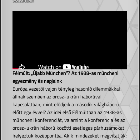
században
Félmúlt: „Újabb München”? Az 1938-as müncheni
egyezmény és napjaink
Európa vezetői vajon tényleg hasonló dilemmákkal
állnak szemben az orosz–ukrán háborúval
kapcsolatban, mint elődjeik a második világháború
előtt egy évvel? Az idei első Félmúltban az 1938-as
müncheni konferenciát, valamint a konferencia és az
orosz–ukrán háború közötti esetleges párhuzamokat
helyeztük középpontba. Akik mindezeket megvitatják: