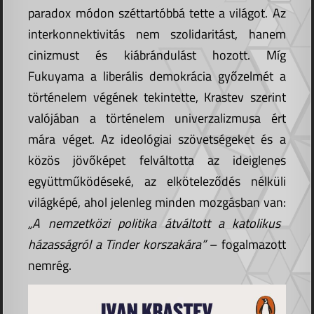
paradox módon széttartóbbá tette a világot. Az
interkonnektivitás nem szolidaritást, hanem
cinizmust és kiábrándulást hozott. Míg
Fukuyama a liberális demokrácia győzelmét a
történelem végének tekintette, Krastev szerint
valójában a történelem univerzalizmusa ért
mára véget. Az ideológiai szövetségeket és a
közös jövőképet felváltotta az ideiglenes
együttműködéseké, az elköteleződés nélküli
világképé, ahol jelenleg minden mozgásban van:
„A nemzetközi politika átváltott a katolikus
házasságról a Tinder korszakára”
– fogalmazott
nemrég.