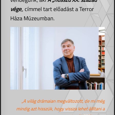
vége
„
címmel tart előadást a Terror
Háza Múzeumban.
„A világ drámaian megváltozott, de mi még
mindig azt hisszük, hogy vissza lehet állítani a