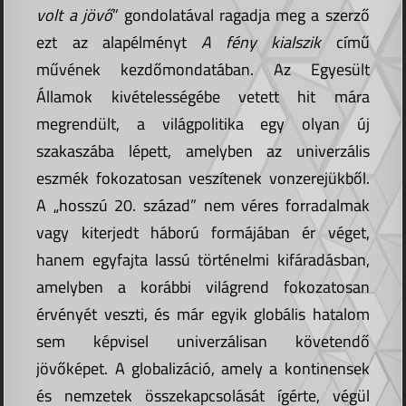
volt a jövő
” gondolatával ragadja meg a szerző
ezt az alapélményt
A fény kialszik
című
művének kezdőmondatában. Az Egyesült
Államok kivételességébe vetett hit mára
megrendült, a világpolitika egy olyan új
szakaszába lépett, amelyben az univerzális
eszmék fokozatosan veszítenek vonzerejükből.
A „hosszú 20. század” nem véres forradalmak
vagy kiterjedt háború formájában ér véget,
hanem egyfajta lassú történelmi kifáradásban,
amelyben a korábbi világrend fokozatosan
érvényét veszti, és már egyik globális hatalom
sem képvisel univerzálisan követendő
jövőképet. A globalizáció, amely a kontinensek
és nemzetek összekapcsolását ígérte, végül