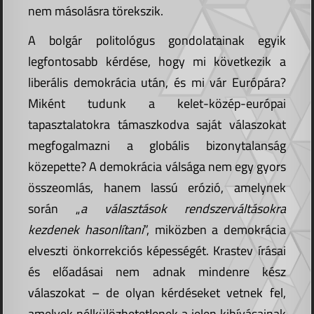
nem másolásra törekszik.
A bolgár politológus gondolatainak egyik
legfontosabb kérdése, hogy mi következik a
liberális demokrácia után, és mi vár Európára?
Miként tudunk a kelet-közép-európai
tapasztalatokra támaszkodva saját válaszokat
megfogalmazni a globális bizonytalanság
közepette? A demokrácia válsága nem egy gyors
összeomlás, hanem lassú erózió, amelynek
során „
a választások rendszerváltásokra
kezdenek hasonlítani
”, miközben a demokrácia
elveszti önkorrekciós képességét. Krastev írásai
és előadásai nem adnak mindenre kész
válaszokat – de olyan kérdéseket vetnek fel,
amelyek nélkülözhetetlenek a jelen kihívásainak