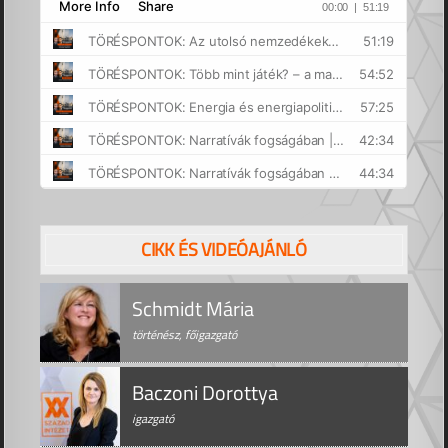
CIKK ÉS VIDEÓAJÁNLÓ
Schmidt Mária
történész, főigazgató
Baczoni Dorottya
igazgató