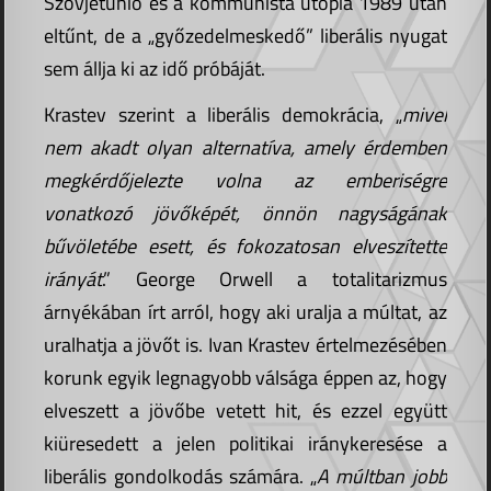
Szovjetunió és a kommunista utópia 1989 után
eltűnt, de a „győzedelmeskedő” liberális nyugat
sem állja ki az idő próbáját.
Krastev szerint a liberális demokrácia, „
mivel
nem akadt olyan alternatíva, amely érdemben
megkérdőjelezte volna az emberiségre
vonatkozó jövőképét, önnön nagyságának
bűvöletébe esett, és fokozatosan elveszítette
irányát
.” George Orwell a totalitarizmus
árnyékában írt arról, hogy aki uralja a múltat, az
uralhatja a jövőt is. Ivan Krastev értelmezésében
korunk egyik legnagyobb válsága éppen az, hogy
elveszett a jövőbe vetett hit, és ezzel együtt
kiüresedett a jelen politikai iránykeresése a
liberális gondolkodás számára. „
A múltban jobb