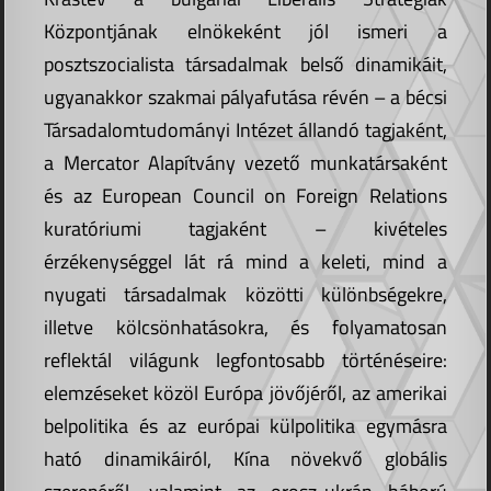
Központjának elnökeként jól ismeri a
posztszocialista társadalmak belső dinamikáit,
ugyanakkor szakmai pályafutása révén – a bécsi
Társadalomtudományi Intézet állandó tagjaként,
a Mercator Alapítvány vezető munkatársaként
és az European Council on Foreign Relations
kuratóriumi tagjaként – kivételes
érzékenységgel lát rá mind a keleti, mind a
nyugati társadalmak közötti különbségekre,
illetve kölcsönhatásokra, és folyamatosan
reflektál világunk legfontosabb történéseire:
elemzéseket közöl Európa jövőjéről, az amerikai
belpolitika és az európai külpolitika egymásra
ható dinamikáiról, Kína növekvő globális