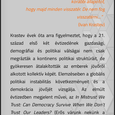
korábbi állapotot,
hogy majd minden visszatér. De nem fog
visszatérni…”
(Ivan Krastev)
Krastev évek óta arra figyelmeztet, hogy a 21.
század első két évtizedének gazdasági,
demográfiai és politikai válságai nem csak
megrázták a kontinens politikai struktúráit, de
gyökeresen átalakították az emberek jövőről
alkotott kollektív képét. Elemzéseiben a globális
politikai instabilitás következményeit és a
demokrácia jövőjét vizsgálja. Az elmúlt
évtizedben megjelent művei, az
In Mistrust We
Trust: Can Democracy Survive When We Don’t
Trust Our Leaders?
(Erős várunk nekünk a