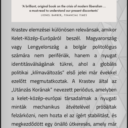
Krastev elemzései különösen relevánsak, amikor
Kelet-Közép-Európáról beszél. Magyarország
vagy Lengyelország a bolgár politológus
számára nem perifériák, hanem a nyugat
identitásválságának tükrei, ahol a globális
politikai „klímaváltozás” első jelei már évekkel
ezelőtt megmutatkoztak. A Krastev által az
„Utánzás Korának” nevezett periódus, amelyben
a kelet-közép-európai társadalmak a nyugati
minták mechanikus átvételével próbáltak
felzárkózni, nem hozta el az ígért stabilitást, és
megkezdődött egy önálló útkeresés, amely már