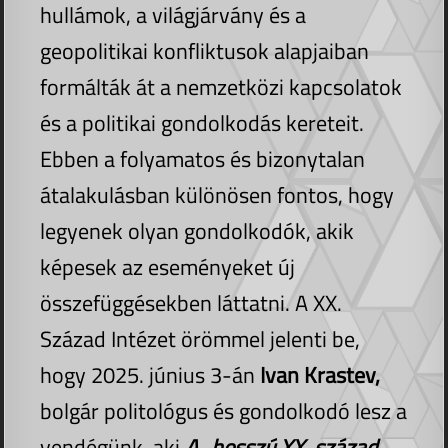
hullámok, a világjárvány és a
geopolitikai konfliktusok alapjaiban
formálták át a nemzetközi kapcsolatok
és a politikai gondolkodás kereteit.
Ebben a folyamatos és bizonytalan
átalakulásban különösen fontos, hogy
legyenek olyan gondolkodók, akik
képesek az eseményeket új
összefüggésekben láttatni. A XX.
Század Intézet örömmel jelenti be,
hogy 2025. június 3-án
Ivan Krastev,
bolgár politológus és gondolkodó lesz a
vendégünk, aki
A „hosszú XX. század