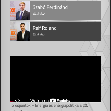
Szabó Ferdinánd
történész
Reif Roland
történész
Töréspontok – Energia és energiapolitika a 20.