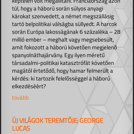
képtelen volt megállítani. Franciaország azon
túl, hogy a háború során súlyos anyagi
károkat szenvedett, a német megszállásig
tartó belpolitikai válságba süllyedt. A harcok
során Európa lakosságának 6 százaléka – 28
millió ember – meghalt vagy megsebesült,
amit fokozott a háború követően megjelenő
spanyolnáthajárvány. Egy ilyen méretű
társadalmi-politikai katasztrófát követően
magától értetődő, hogy hamar felmerült a
kérdés: ki tartozik felelősséggel a háború
elkezdéséért?
tovább
ÚJ VILÁGOK TEREMTŐJE: GEORGE
LUCAS