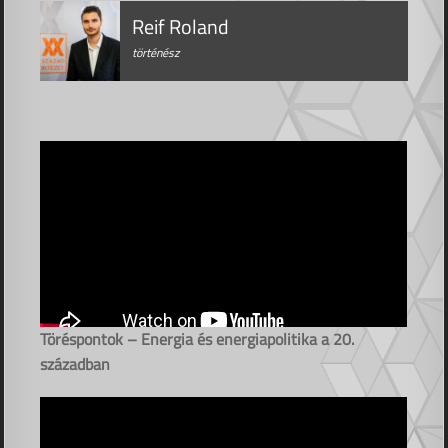
Reif Roland
történész
Töréspontok – Energia és energiapolitika a 20.
században