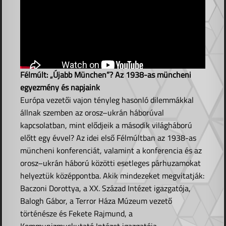
Félmúlt: „Újabb München”? Az 1938-as müncheni
egyezmény és napjaink
Európa vezetői vajon tényleg hasonló dilemmákkal
állnak szemben az orosz–ukrán háborúval
kapcsolatban, mint elődjeik a második világháború
előtt egy évvel? Az idei első Félmúltban az 1938-as
müncheni konferenciát, valamint a konferencia és az
orosz–ukrán háború közötti esetleges párhuzamokat
helyeztük középpontba. Akik mindezeket megvitatják:
Baczoni Dorottya, a XX. Század Intézet igazgatója,
Balogh Gábor, a Terror Háza Múzeum vezető
történésze és Fekete Rajmund, a
Kommunizmuskutató Intézet igazgatója.