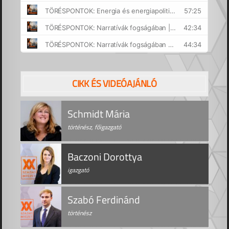
CIKK ÉS VIDEÓAJÁNLÓ
Schmidt Mária
történész, főigazgató
Baczoni Dorottya
igazgató
Szabó Ferdinánd
történész