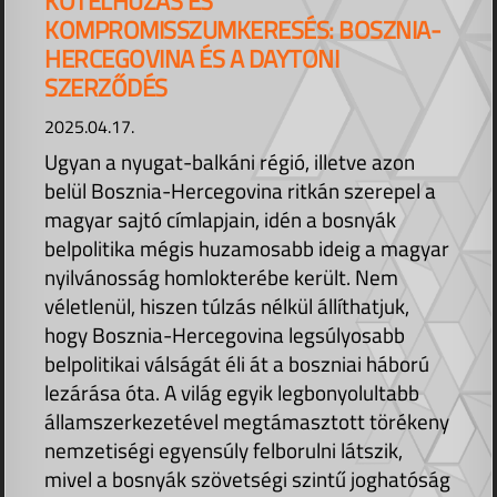
KÖTÉLHÚZÁS ÉS
KOMPROMISSZUMKERESÉS: BOSZNIA-
HERCEGOVINA ÉS A DAYTONI
SZERZŐDÉS
2025.04.17.
Ugyan a nyugat-balkáni régió, illetve azon
belül Bosznia-Hercegovina ritkán szerepel a
magyar sajtó címlapjain, idén a bosnyák
belpolitika mégis huzamosabb ideig a magyar
nyilvánosság homlokterébe került. Nem
véletlenül, hiszen túlzás nélkül állíthatjuk,
hogy Bosznia-Hercegovina legsúlyosabb
belpolitikai válságát éli át a boszniai háború
lezárása óta. A világ egyik legbonyolultabb
államszerkezetével megtámasztott törékeny
nemzetiségi egyensúly felborulni látszik,
mivel a bosnyák szövetségi szintű joghatóság