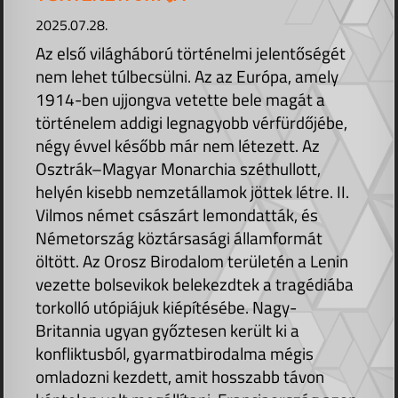
2025.07.28.
Az első világháború történelmi jelentőségét
nem lehet túlbecsülni. Az az Európa, amely
1914-ben ujjongva vetette bele magát a
történelem addigi legnagyobb vérfürdőjébe,
négy évvel később már nem létezett. Az
Osztrák–Magyar Monarchia széthullott,
helyén kisebb nemzetállamok jöttek létre. II.
Vilmos német császárt lemondatták, és
Németország köztársasági államformát
öltött. Az Orosz Birodalom területén a Lenin
vezette bolsevikok belekezdtek a tragédiába
torkolló utópiájuk kiépítésébe. Nagy-
Britannia ugyan győztesen került ki a
konfliktusból, gyarmatbirodalma mégis
omladozni kezdett, amit hosszabb távon