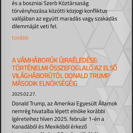
és a boszniai Szerb Köztársaság
törvényhozása közötti közjogi konfliktus
valójában az együtt maradás vagy szakadás
dilemmáját veti fel.
tovább
A VÁMHÁBORÚK ÚJRAÉLEDÉSE:
TÖRTÉNELMI ÖSSZEFOGLALÓ AZ ELSŐ
VILÁGHÁBORÚTÓL DONALD TRUMP
MÁSODIK ELNÖKSÉGÉIG
2025.02.27.
Donald Trump, az Amerikai Egyesült Államok
nemrég hivatalba lépett elnöke korábbi
ígéreteihez híven 2025. február 1-én a
Kanadából és Mexikóból érkező