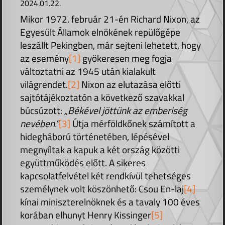
2024.01.22.
Mikor 1972. február 21-én Richard Nixon, az
Egyesült Államok elnökének repülőgépe
leszállt Pekingben, már sejteni lehetett, hogy
az esemény
[1]
gyökeresen meg fogja
változtatni az 1945 után kialakult
világrendet.
[2]
Nixon az elutazása előtti
sajtótájékoztatón a következő szavakkal
búcsúzott:
„Békével jöttünk az emberiség
nevében.”
[3]
Útja mérföldkőnek számított a
hidegháború történetében, lépésével
megnyíltak a kapuk a két ország közötti
együttműködés előtt. A sikeres
kapcsolatfelvétel két rendkívül tehetséges
személynek volt köszönhető: Csou En-laj
[4]
kínai miniszterelnöknek és a tavaly 100 éves
korában elhunyt Henry Kissinger
[5]