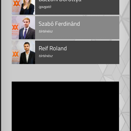
igazgató
Szabó Ferdinánd
történész
Reif Roland
történész