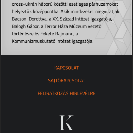
orosz–ukrán háború közötti esetleges párhuzamokat
helyeztük középpontba. Akik mindezeket megvitatják:
Baczoni Dorottya, a XX. Század Intézet igazgatója,
Balogh Gábor, a Terror Háza Múzeum vezető
történésze és Fekete Rajmund, a
Kommunizmuskutató Intézet igazgatója.
KAPCSOLAT
SAJTÓKAPCSOLAT
FELIRATKOZÁS HÍRLEVÉLRE