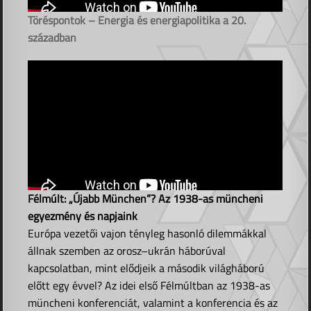
Töréspontok – Energia és energiapolitika a 20.
században
Félmúlt: „Újabb München”? Az 1938-as müncheni
egyezmény és napjaink
Európa vezetői vajon tényleg hasonló dilemmákkal
állnak szemben az orosz–ukrán háborúval
kapcsolatban, mint elődjeik a második világháború
előtt egy évvel? Az idei első Félmúltban az 1938-as
müncheni konferenciát, valamint a konferencia és az