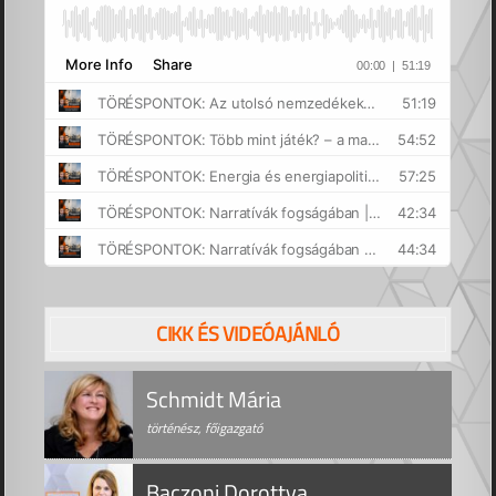
CIKK ÉS VIDEÓAJÁNLÓ
Schmidt Mária
történész, főigazgató
Baczoni Dorottya