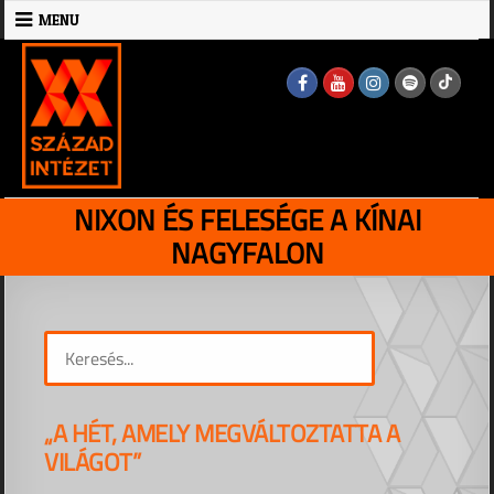
Skip
MENU
to
MENU
content
NIXON ÉS FELESÉGE A KÍNAI
NAGYFALON
„A HÉT, AMELY MEGVÁLTOZTATTA A
VILÁGOT”