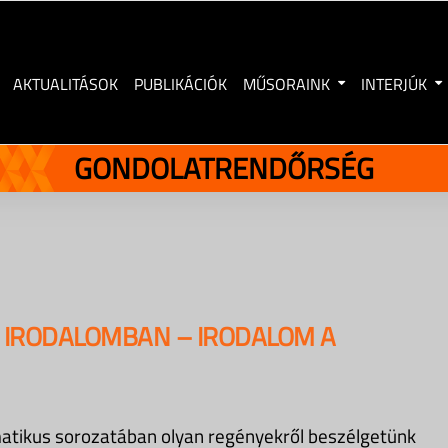
AKTUALITÁSOK
PUBLIKÁCIÓK
MŰSORAINK
INTERJÚK
GONDOLATRENDŐRSÉG
 IRODALOMBAN – IRODALOM A
ematikus sorozatában olyan regényekről beszélgetünk