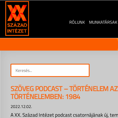
Skip
to
content
RÓLUNK
MUNKATÁRSAK
SZÖVEG PODCAST – TÖRTÉNELEM AZ
TÖRTÉNELEMBEN: 1984
2022.12.02.
A XX. Század Intézet podcast csatornájának új, t