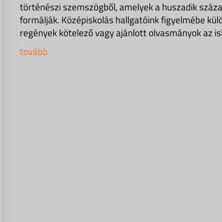
történészi szemszögből, amelyek a huszadik száz
formálják. Középiskolás hallgatóink figyelmébe kül
regények kötelező vagy ajánlott olvasmányok az is
tovább