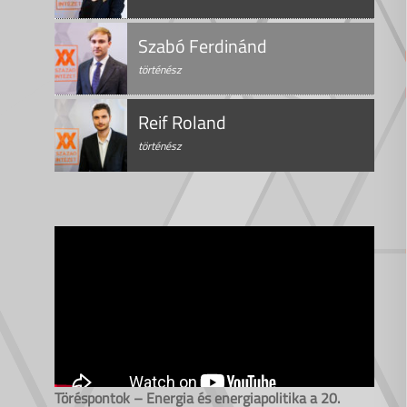
Szabó Ferdinánd
történész
Reif Roland
történész
Töréspontok – Energia és energiapolitika a 20.