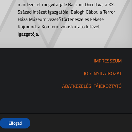
mindezeket megvitatják: Baczoni Dorottya, a XX.
Század Intézet igazgatója, Balogh Gábor, a Terror
Háza Múzeum vezető történésze és Fekete
Rajmund, a Kommunizmuskutató Intézet
igazgatója.
IMPRESSZUM
JOGI NYILATKOZAT
ADATKEZELÉSI TÁJÉKOZTATÓ
Elfogad