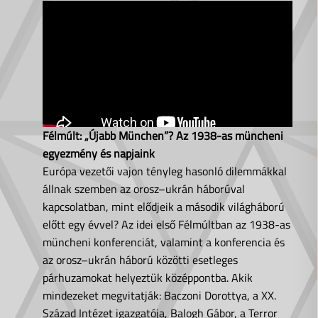
Félmúlt: „Újabb München”? Az 1938-as müncheni
egyezmény és napjaink
Európa vezetői vajon tényleg hasonló dilemmákkal
állnak szemben az orosz–ukrán háborúval
kapcsolatban, mint elődjeik a második világháború
előtt egy évvel? Az idei első Félmúltban az 1938-as
müncheni konferenciát, valamint a konferencia és
az orosz–ukrán háború közötti esetleges
párhuzamokat helyeztük középpontba. Akik
mindezeket megvitatják: Baczoni Dorottya, a XX.
Század Intézet igazgatója, Balogh Gábor, a Terror