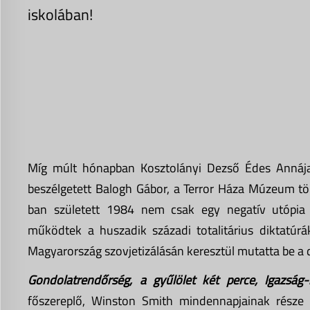
iskolában!
Míg múlt hónapban Kosztolányi Dezső Édes Annája
beszélgetett Balogh Gábor, a Terror Háza Múzeum tö
ban született 1984 nem csak egy negatív utópia 
működtek a huszadik századi totalitárius diktatúrá
Magyarország szovjetizálásán keresztül mutatta be a d
Gondolatrendőrség, a gyűlölet két perce, Igazság-
főszereplő, Winston Smith mindennapjainak része Ó