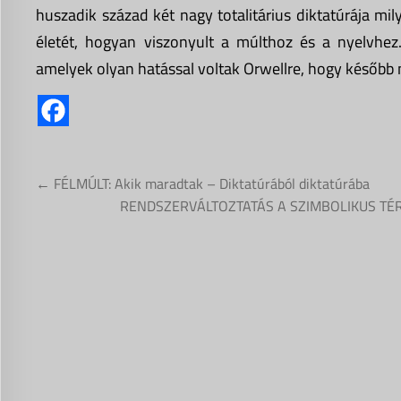
huszadik század két nagy totalitárius diktatúrája m
életét, hogyan viszonyult a múlthoz és a nyelvhe
amelyek olyan hatással voltak Orwellre, hogy később 
Bejegyzés
← FÉLMÚLT: Akik maradtak – Diktatúrából diktatúrába
navigáció
RENDSZERVÁLTOZTATÁS A SZIMBOLIKUS TÉRBEN