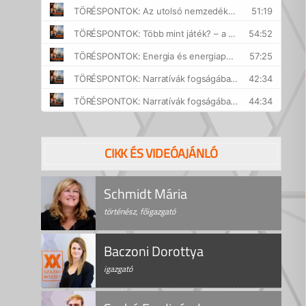
CIKK ÉS VIDEÓAJÁNLÓ
Schmidt Mária
történész, főigazgató
Baczoni Dorottya
igazgató