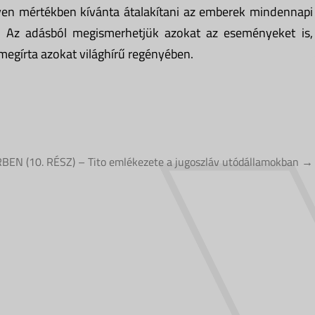
ilyen mértékben kívánta átalakítani az emberek mindennapi
z. Az adásból megismerhetjük azokat az eseményeket is,
megírta azokat világhírű regényében.
 (10. RÉSZ) – Tito emlékezete a jugoszláv utódállamokban →