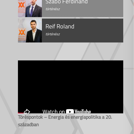
Szabó Ferdinánd
történész
Reif Roland
történész
Töréspontok – Energia és energiapolitika a 20.
században