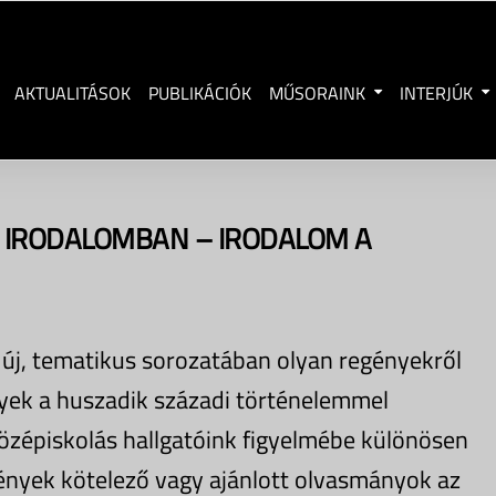
AKTUALITÁSOK
PUBLIKÁCIÓK
MŰSORAINK
INTERJÚK
 IRODALOMBAN – IRODALOM A
 új, tematikus sorozatában olyan regényekről
yek a huszadik századi történelemmel
özépiskolás hallgatóink figyelmébe különösen
gények kötelező vagy ajánlott olvasmányok az