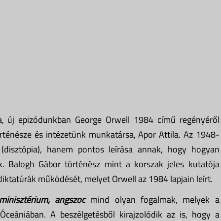
, új epizódunkban George Orwell 1984 című regényéről
rténésze és intézetünk munkatársa, Apor Attila. Az 1948-
(disztópia), hanem pontos leírása annak, hogy hogyan
k. Balogh Gábor történész mint a korszak jeles kutatója
iktatúrák működését, melyet Orwell az 1984 lapjain leírt.
minisztérium, angszoc
mind olyan fogalmak, melyek a
ceániában. A beszélgetésből kirajzolódik az is, hogy a