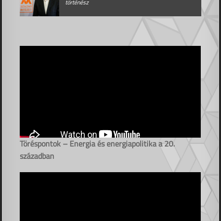
történész
Töréspontok – Energia és energiapolitika a 20.
században