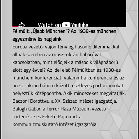
Félmúlt: „Újabb München”? Az 1938-as müncheni
egyezmény és napjaink
Európa vezetői vajon tényleg hasonló dilemmákkal
állnak szemben az orosz–ukrán háborúval
kapcsolatban, mint elődjeik a második világháború
előtt egy évvel? Az idei első Félmúltban az 1938-as
müncheni konferenciát, valamint a konferencia és az
orosz–ukrán háború közötti esetleges párhuzamokat
helyeztük középpontba. Akik mindezeket megvitatják:
Baczoni Dorottya, a XX. Század Intézet igazgatója,
Balogh Gábor, a Terror Háza Múzeum vezető
történésze és Fekete Rajmund, a
Kommunizmuskutató Intézet igazgatója.