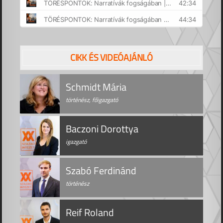
CIKK ÉS VIDEÓAJÁNLÓ
Schmidt Mária
történész, főigazgató
Baczoni Dorottya
igazgató
Szabó Ferdinánd
történész
Reif Roland