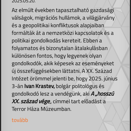
2025.05.20.
Az elmúlt években tapasztalható gazdasági
válságok, migrációs hullámok, a világjárvány
és a geopolitikai konfliktusok alapjaiban
formálták át a nemzetközi kapcsolatok és a
politikai gondolkodás kereteit. Ebben a
folyamatos és bizonytalan átalakulásban
különösen fontos, hogy legyenek olyan
gondolkodók, akik képesek az eseményeket
új összefüggésekben láttatni. A XX. Század
Intézet örömmel jelenti be, hogy 2025. június
3-án
Ivan Krastev,
bolgár politológus és
gondolkodó lesz a vendégünk, aki
A „hosszú
XX. század
vége
„
címmel tart előadást a
Terror Háza Múzeumban.
tovább