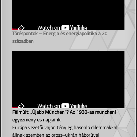
Töréspontok – Energia és energiapolitika a 20.
században
Félmúlt: „Újabb München”? Az 1938-as müncheni
egyezmény és napjaink
Európa vezetői vajon tényleg hasonló dilemmákkal
állnak szemben az orosz–ukrán háborúval