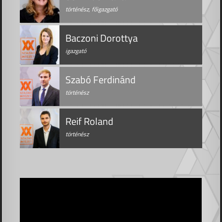
történész, főigazgató
Baczoni Dorottya
igazgató
Szabó Ferdinánd
történész
Reif Roland
történész