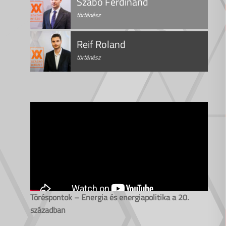
Szabó Ferdinánd
történész
Reif Roland
történész
Töréspontok – Energia és energiapolitika a 20.
században