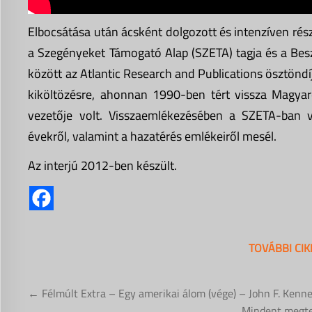
Elbocsátása után ácsként dolgozott és intenzíven rés
a Szegényeket Támogató Alap (SZETA) tagja és a Beszé
között az Atlantic Research and Publications ösztöndí
kiköltözésre, ahonnan 1990-ben tért vissza Magyar
vezetője volt. Visszaemlékezésében a SZETA-ban v
évekről, valamint a hazatérés emlékeiről mesél.
Az interjú 2012-ben készült.
TOVÁBBI CI
Bejegyzés
← Félmúlt Extra – Egy amerikai álom (vége) – John F. Kenn
„Mindent megtet