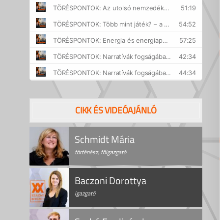
CIKK ÉS VIDEÓAJÁNLÓ
Schmidt Mária
történész, főigazgató
Baczoni Dorottya
igazgató