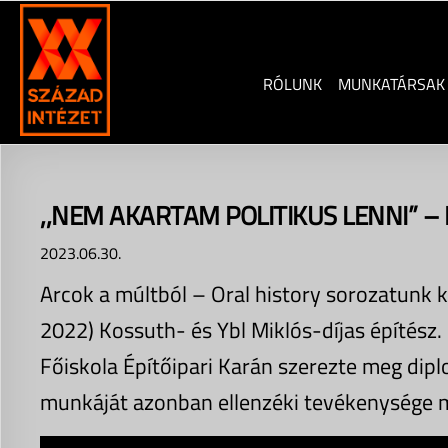
Skip
to
content
RÓLUNK
MUNKATÁRSAK
,,NEM AKARTAM POLITIKUS LENNI” –
2023.06.30.
Arcok a múltból – Oral history sorozatunk 
2022) Kossuth- és Ybl Miklós-díjas építész.
Főiskola Építőipari Karán szerezte meg dipl
munkáját azonban ellenzéki tevékenysége m