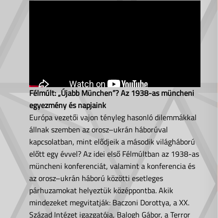
Félmúlt: „Újabb München”? Az 1938-as müncheni
egyezmény és napjaink
Európa vezetői vajon tényleg hasonló dilemmákkal
állnak szemben az orosz–ukrán háborúval
kapcsolatban, mint elődjeik a második világháború
előtt egy évvel? Az idei első Félmúltban az 1938-as
müncheni konferenciát, valamint a konferencia és
az orosz–ukrán háború közötti esetleges
párhuzamokat helyeztük középpontba. Akik
mindezeket megvitatják: Baczoni Dorottya, a XX.
Század Intézet igazgatója, Balogh Gábor, a Terror