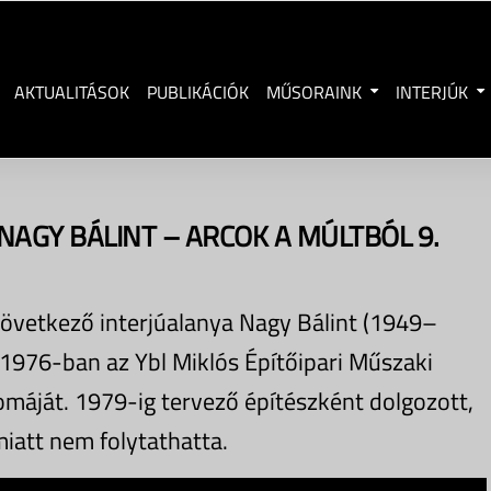
AKTUALITÁSOK
PUBLIKÁCIÓK
MŰSORAINK
INTERJÚK
 NAGY BÁLINT – ARCOK A MÚLTBÓL 9.
következő interjúalanya Nagy Bálint (1949–
 1976-ban az Ybl Miklós Építőipari Műszaki
omáját. 1979-ig tervező építészként dolgozott,
iatt nem folytathatta.