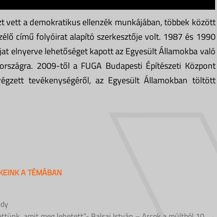
zt vett a demokratikus ellenzék munkájában, többek között
lő című folyóirat alapító szerkesztője volt. 1987 és 1990
jat elnyerve lehetőséget kapott az Egyesült Államokba való
országra. 2009-től a FUGA Budapesti Építészeti Központ
égzett tevékenységéről, az Egyesült Államokban töltött
KKEINK A TÉMÁBAN
edy
tünk, amit meg lehetett”- Balsai István – Arcok a múltból 10. →