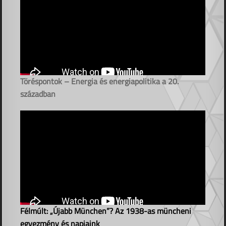
Töréspontok – Energia és energiapolitika a 20.
században
Félmúlt: „Újabb München”? Az 1938-as müncheni
egyezmény és napjaink