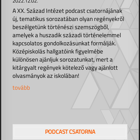
2022.12.02.
A XX. Század Intézet podcast csatornájának
új, tematikus sorozatában olyan regényekről
beszélgetünk történészi szemszögből,
amelyek a huszadik századi történelemmel
kapcsolatos gondolkozásunkat formálják.
Középiskolás hallgatóink figyelmébe
különösen ajánljuk sorozatunkat, mert a
kitárgyalt regények kötelező vagy ajánlott
olvasmányok az iskolában!
tovább
PODCAST CSATORNA