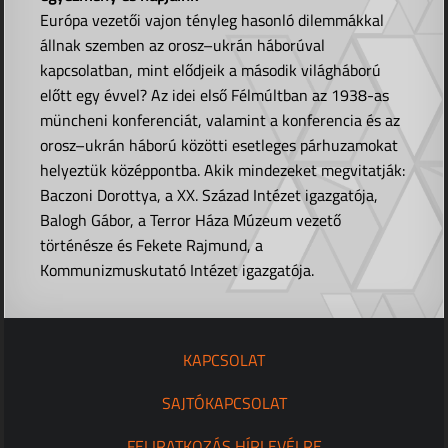
Európa vezetői vajon tényleg hasonló dilemmákkal
állnak szemben az orosz–ukrán háborúval
kapcsolatban, mint elődjeik a második világháború
előtt egy évvel? Az idei első Félmúltban az 1938-as
müncheni konferenciát, valamint a konferencia és az
orosz–ukrán háború közötti esetleges párhuzamokat
helyeztük középpontba. Akik mindezeket megvitatják:
Baczoni Dorottya, a XX. Század Intézet igazgatója,
Balogh Gábor, a Terror Háza Múzeum vezető
történésze és Fekete Rajmund, a
Kommunizmuskutató Intézet igazgatója.
KAPCSOLAT
SAJTÓKAPCSOLAT
FELIRATKOZÁS HÍRLEVÉLRE