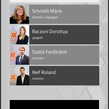
Schmidt Mária
történész, főigazgató
Baczoni Dorottya
igazgató
Szabó Ferdinánd
történész
Reif Roland
történész