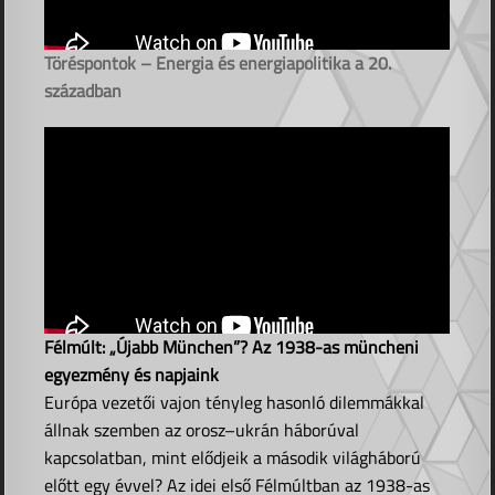
Töréspontok – Energia és energiapolitika a 20.
században
Félmúlt: „Újabb München”? Az 1938-as müncheni
egyezmény és napjaink
Európa vezetői vajon tényleg hasonló dilemmákkal
állnak szemben az orosz–ukrán háborúval
kapcsolatban, mint elődjeik a második világháború
előtt egy évvel? Az idei első Félmúltban az 1938-as