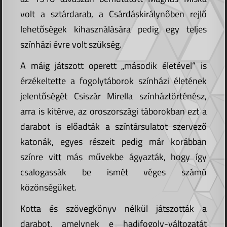
volt a sztárdarab, a Csárdáskirálynőben rejlő
lehetőségek kihasználására pedig egy teljes
színházi évre volt szükség.
A máig játszott operett „második életével” is
érzékeltette a fogolytáborok színházi életének
jelentőségét Csiszár Mirella színháztörténész,
arra is kitérve, az oroszországi táborokban ezt a
darabot is előadták a színtársulatot szervező
katonák, egyes részeit pedig már korábban
színre vitt más művekbe ágyazták, hogy így
csalogassák be ismét véges számú
közönségüket.
Kotta és szövegkönyv nélkül játszották a
darabot, amelynek e hadifogoly-változatát