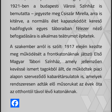
1921-ben a budapesti Városi Színház is
bemutatta – jegyezte meg Csiszár Mirella, arra is
kitérve, a normális élet kapaszkodóit kereső
hadifoglyok egyes táboraiban félezer néző
befogadására is alkalmas teátrumot építetek.
A szakember arról is szólt: 1917 elején kezdte
meg működését a frontkatonáknak játszó Első
Magyar Tábori Színház, amely jellemzően
kevéssé ismert tagokból állt, de működtek piaci
alapon szerveződő kabarétársulatok is, amelyek
rendszeresen adták elő műsorukat az évek óta
az otthontól távol lévő katonáknak.