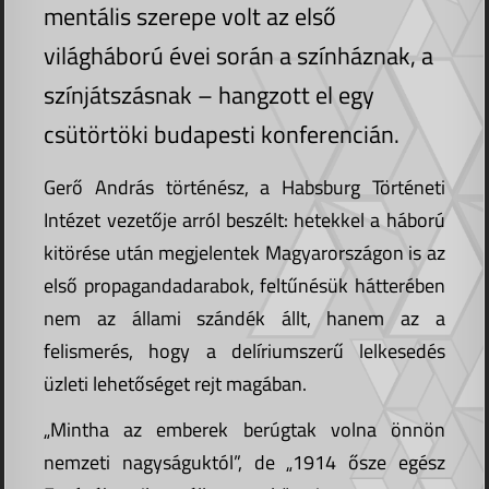
mentális szerepe volt az első
világháború évei során a színháznak, a
színjátszásnak – hangzott el egy
csütörtöki budapesti konferencián.
Gerő András történész, a Habsburg Történeti
Intézet vezetője arról beszélt: hetekkel a háború
kitörése után megjelentek Magyarországon is az
első propagandadarabok, feltűnésük hátterében
nem az állami szándék állt, hanem az a
felismerés, hogy a delíriumszerű lelkesedés
üzleti lehetőséget rejt magában.
„Mintha az emberek berúgtak volna önnön
nemzeti nagyságuktól”, de „1914 ősze egész