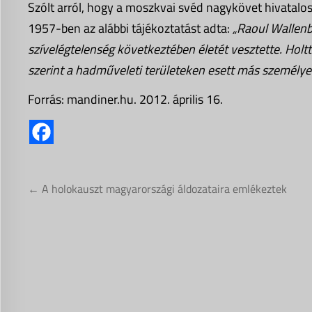
Szólt arról, hogy a moszkvai svéd nagykövet hivatal
1957-ben az alábbi tájékoztatást adta:
„Raoul Wallenb
szívelégtelenség következtében életét vesztette. Hol
szerint a hadműveleti területeken esett más személye
Forrás: mandiner.hu. 2012. április 16.
Bejegyzés
← A holokauszt magyarországi áldozataira emlékeztek
navigáció