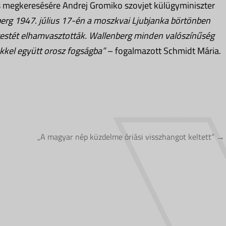
os megkeresésére Andrej Gromiko szovjet külügyminiszter
erg 1947. július 17-én a moszkvai Ljubjanka börtönben
ttestét elhamvasztották. Wallenberg minden valószínűség
kkel együtt orosz fogságba”
– fogalmazott Schmidt Mária.
„A magyar nép küzdelme óriási visszhangot keltett” →