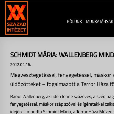
Skip
to
content
RÓLUNK
MUNKATÁRSAK
SCHMIDT MÁRIA: WALLENBERG MIND
2012.04.16.
Megvesztegetéssel, fenyegetéssel, máskor s
üldözötteket – fogalmazott a Terror Háza fő
Raoul Wallenberg, aki idén lenne százéves, a svéd n
fenyegetéssel, máskor szép szóval és ígéretekkel csik
idején – mondta Schmidt Mária, a Terror Háza Múzeu