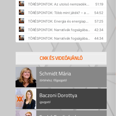
CIKK ÉS VIDEÓAJÁNLÓ
Schmidt Mária
történész, főigazgató
Baczoni Dorottya
igazgató