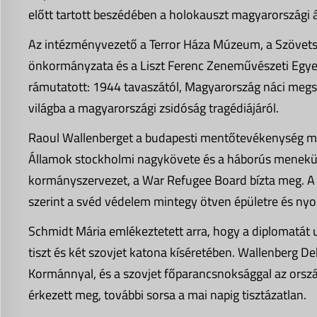
előtt tartott beszédében a holokauszt magyarország
Az intézményvezető a Terror Háza Múzeum, a Szövetsé
önkormányzata és a Liszt Ferenc Zeneművészeti Egyet
rámutatott: 1944 tavaszától, Magyarország náci megsz
világba a magyarországi zsidóság tragédiájáról.
Raoul Wallenberget a budapesti mentőtevékenység me
Államok stockholmi nagykövete és a háborús menekül
kormányszervezet, a War Refugee Board bízta meg. A 
szerint a svéd védelem mintegy ötven épületre és nyol
Schmidt Mária emlékeztetett arra, hogy a diplomatát u
tiszt és két szovjet katona kíséretében. Wallenberg D
Kormánnyal, és a szovjet főparancsnoksággal az orsz
érkezett meg, további sorsa a mai napig tisztázatlan.