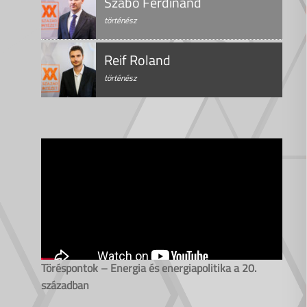
Szabó Ferdinánd
történész
Reif Roland
történész
Töréspontok – Energia és energiapolitika a 20.
században