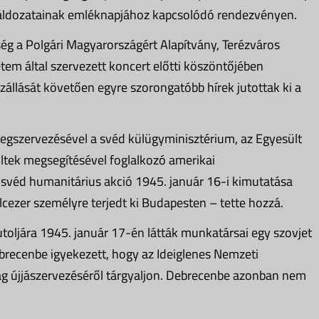
i áldozatainak emléknapjához kapcsolódó rendezvényen.
g a Polgári Magyarországért Alapítvány, Terézváros
em által szervezett koncert előtti köszöntőjében
állását követően egyre szorongatóbb hírek jutottak ki a
gszervezésével a svéd külügyminisztérium, az Egyesült
tek megsegítésével foglalkozó amerikai
svéd humanitárius akció 1945. január 16-i kimutatása
cezer személyre terjedt ki Budapesten – tette hozzá.
toljára 1945. január 17-én látták munkatársai egy szovjet
ebrecenbe igyekezett, hogy az Ideiglenes Nemzeti
ág újjászervezéséről tárgyaljon. Debrecenbe azonban nem