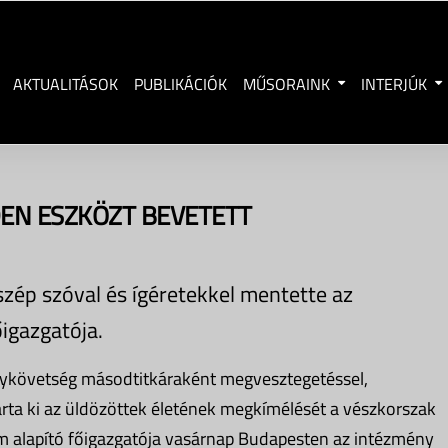
AKTUALITÁSOK
PUBLIKÁCIÓK
MŰSORAINK
INTERJÚK
EN ESZKÖZT BEVETETT
zép szóval és ígéretekkel mentette az
igazgatója.
agykövetség másodtitkáraként megvesztegetéssel,
arta ki az üldözöttek életének megkímélését a vészkorszak
m alapító főigazgatója vasárnap Budapesten az intézmény