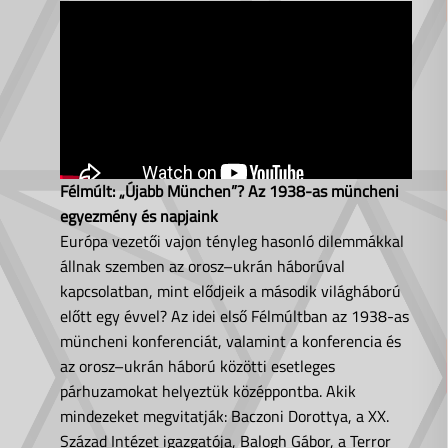
Félmúlt: „Újabb München”? Az 1938-as müncheni
egyezmény és napjaink
Európa vezetői vajon tényleg hasonló dilemmákkal
állnak szemben az orosz–ukrán háborúval
kapcsolatban, mint elődjeik a második világháború
előtt egy évvel? Az idei első Félmúltban az 1938-as
müncheni konferenciát, valamint a konferencia és
az orosz–ukrán háború közötti esetleges
párhuzamokat helyeztük középpontba. Akik
mindezeket megvitatják: Baczoni Dorottya, a XX.
Század Intézet igazgatója, Balogh Gábor, a Terror