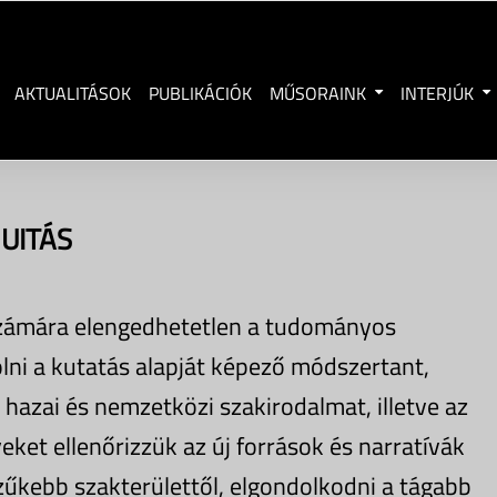
AKTUALITÁSOK
PUBLIKÁCIÓK
MŰSORAINK
INTERJÚK
UITÁS
számára elengedhetetlen a tudományos
olni a kutatás alapját képező módszertant,
azai és nemzetközi szakirodalmat, illetve az
ket ellenőrizzük az új források és narratívák
zűkebb szakterülettől, elgondolkodni a tágabb