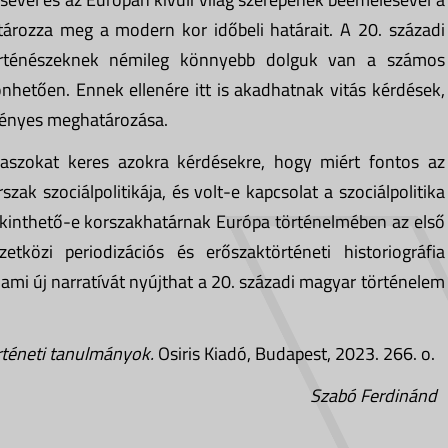
tározza meg a modern kor időbeli határait. A 20. századi
 történészeknek némileg könnyebb dolguk van a számos
nhetően. Ennek ellenére itt is akadhatnak vitás kérdések,
vényes meghatározása.
aszokat keres azokra kérdésekre, hogy miért fontos az
zak szociálpolitikája, és volt-e kapcsolat a szociálpolitika
tekinthető-e korszakhatárnak Európa történelmében az első
közi periodizációs és erőszaktörténeti historiográfia
mi új narratívát nyújthat a 20. századi magyar történelem
rténeti tanulmányok.
Osiris Kiadó, Budapest, 2023. 266. o.
Szabó Ferdinánd