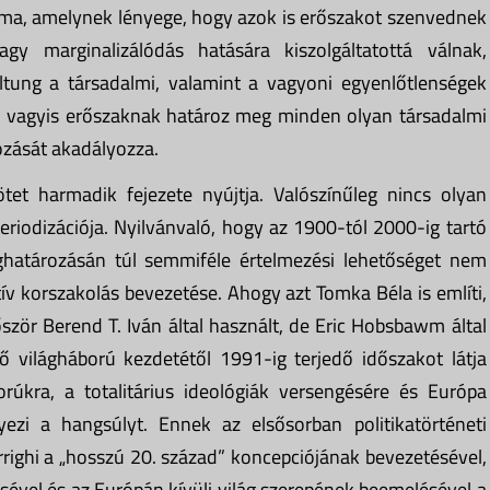
galma, amelynek lényege, hogy azok is erőszakot szenvednek
gy marginalizálódás hatására kiszolgáltatottá válnak,
ltung a társadalmi, valamint a vagyoni egyenlőtlenségek
rt, vagyis erőszaknak határoz meg minden olyan társadalmi
ozását akadályozza.
et harmadik fejezete nyújtja. Valószínűleg nincs olyan
periodizációja. Nyilvánvaló, hogy az 1900-tól 2000-ig tartó
határozásán túl semmiféle értelmezési lehetőséget nem
v korszakolás bevezetése. Ahogy azt Tomka Béla is említi,
ször Berend T. Iván által használt, de Eric Hobsbawm által
lső világháború kezdetétől 1991-ig terjedő időszakot látja
úkra, a totalitárius ideológiák versengésére és Európa
elyezi a hangsúlyt. Ennek az elsősorban politikatörténeti
Arrighi a „hosszú 20. század” koncepciójának bevezetésével,
ével és az Európán kívüli világ szerepének beemelésével a