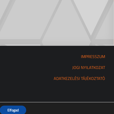
IMPRESSZUM
JOGI NYILATKOZAT
ADATKEZELÉSI TÁJÉKOZTATÓ
Elfogad