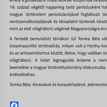
19. század végétől napjainkig tartó periódusként ha
magyar történelem periodizációjával foglalkozó
rendszerváltoztatásnak és társadalmi törésnek köszö
mint az első világháború végének Magyarországra ér
A fentebb bemutatott témákon túl Tomka Béla vál
összehasonlító történetírás, milyen volt a Horthy-kors
és az antiszemitizmus között, illetve, hogy valóban 
világháború. A kötet legnagyobb érdeme a nemzet
beemelése a magyar történettudományi diskurzusba, a
értékeléséhez.
Tomka Béla:
Korszakok és korszakhatárok
.
Jelenkortö