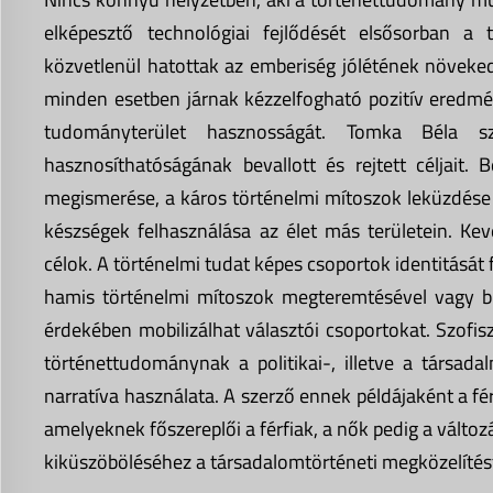
elképesztő technológiai fejlődését elsősorban a
közvetlenül hatottak az emberiség jólétének növek
minden esetben járnak kézzelfogható pozitív eredm
tudományterület hasznosságát. Tomka Béla sz
hasznosíthatóságának bevallott és rejtett céljait
megismerése, a káros történelmi mítoszok leküzdése 
készségek felhasználása az élet más területein. Ke
célok. A történelmi tudat képes csoportok identitását 
hamis történelmi mítoszok megteremtésével vagy b
érdekében mobilizálhat választói csoportokat. Szofisz
történettudománynak a politikai-, illetve a társa
narratíva használata. A szerző ennek példájaként a fé
amelyeknek főszereplői a férfiak, a nők pedig a válto
kiküszöböléséhez a társadalomtörténeti megközelítést