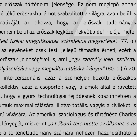
 az erőszak történelmi jelensége. Ez nem meglepő annak
rtékű erőszakhullámot szabadított a világra, azon belül is
ematikáját az okozza, hogy az erőszak tudományos
kein belül az erőszak legkézenfekvőbb definíciója Pieter
test fizikai integritásának szándékos megsértése”.
(77. o.)
 az egyéneket csak testi jellegű támadás érheti, ezért a
 erőszak jelenségével is, ami
„egy személy lelki, szellemi,
olyásolására vagy megváltoztatására irányul.”
(80. o.) A 20.
 interperszonális, azaz a személyek közötti erőszakos
llektív, azaz a csoportok vagy államok által elkövetett
, hogy a gyors technológiai fejlődésnek köszönhetően a
 maximalizálására, illetve totális, vagyis a civileket is
rú vívására. Az amerikai szociológus és történész Charles
 lényegét, miszerint
„a háború teremtette az államot, s az
 de a történettudomány számára nehezen hasznosítható a