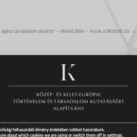
 egész társadalom elvárta” – Markó Béla – Arcok a Múltból 20. →
nőségi felhasználói élmény érdekében sütiket használunk.
Copyright © XX. Század Intézet – Minden jog fenntartva!
more about which cookies we are using or switch them off in
settings
.