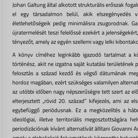
Johan Galtung által alkotott strukturális erőszak fo
el egy társadalmon belül, akik elszegényedés va
életlehetőségeik pedig minimálisra zsugorodnak. Ga
újratermelését teszi felelőssé ezekért a jelenségeké
tényezőt, amely az egyén szellemi vagy lelki kibontak
A könyv címéhez leginkább igazodó tartalmat a köt
történész, akit ne izgatna saját kutatási területének 
felosztás a század kezdő és végső dátumának meg
hordoz magában, ezért szükséges valamilyen alternatí
az utóbbi időben nagy népszerűségre tett szert az elő
elterjesztett „rövid 20. század” kifejezés, ami az e
egybefüggő periódusnak. Ez a megközelítés a hábor
ideológiai, illetve territoriális megosztottságára h
periodizációnak kívánt alternatívát állítani Giovanni 
amely a globalizáció folyamatának központba helyezés