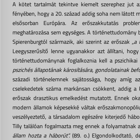
A kötet tartalmát tekintve kiemelt szerephez jut
fényében, hogy a 20. század addig soha nem látott mé
elsősorban Európára. Az erőszakkutatás probl
meghatározása sem egységes. A történettudomány ber
Spierenburgtól származik, aki szerint az erőszak
„a 
Leegyszerűsítő lenne ugyanakkor azt állítani, hogy
történettudománynak foglalkoznia kell a pszichikai
pszichés állapotának károsítására, gondolatainak bef
századi történelemnek sajátossága, hogy amíg az
cselekedetek száma markánsan csökkent, addig a ko
erőszak drasztikus emelkedést mutatott. Ennek oka
modern államok képesekké váltak erőszakmonopóliumuk
veszélyeztető, a társadalom egészére kiterjedő hábo
Tilly találóan fogalmazta meg ennek a folyamatnak a
állam hozta a háborút”.
(89. o.) Elgondolkodtató,