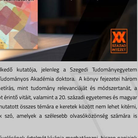
lkedő kutatója, jelenleg a Szegedi Tudományegyetem
 Tudományos Akadémia doktora. A könyv fejezetei három
netírás, mint tudomány relevanciáját és módszertanát, a
érintő vitáit, valamint a 20. századi egyetemes és magyar
mutatott összes témára e keretek között nem lehet kitérni,
ik szó, amelyek a szélesebb olvasóközönség számára is
velésének értelmét kívánja meghatározni, hiszen napjaink