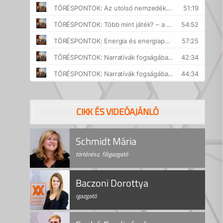
CIKK ÉS VIDEÓAJÁNLÓ
Schmidt Mária
történész, főigazgató
Baczoni Dorottya
igazgató