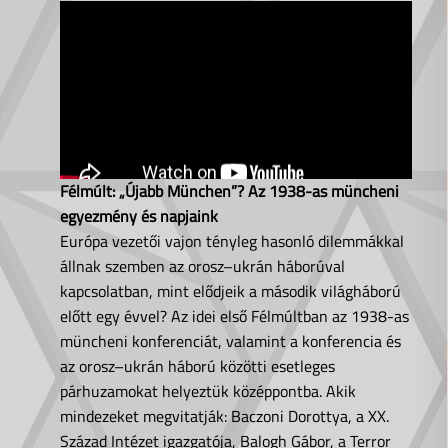
Félmúlt: „Újabb München”? Az 1938-as müncheni
egyezmény és napjaink
Európa vezetői vajon tényleg hasonló dilemmákkal
állnak szemben az orosz–ukrán háborúval
kapcsolatban, mint elődjeik a második világháború
előtt egy évvel? Az idei első Félmúltban az 1938-as
müncheni konferenciát, valamint a konferencia és
az orosz–ukrán háború közötti esetleges
párhuzamokat helyeztük középpontba. Akik
mindezeket megvitatják: Baczoni Dorottya, a XX.
Század Intézet igazgatója, Balogh Gábor, a Terror