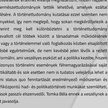
 természettudományok tették lehetővé, amelyek ezáltal
edésére. A történettudomány kutatásai ezzel szemben nem
ényekkel, így nem meglepő, hogy sokan megkérdőjelezik a
erint meg kell különböztetni a történettudomány
. Bevallott cél többek között a társadalmak működésének
vagy a történelemmel való foglalkozás közben elsajátított
vésbé egyértelműek, de nem kevésbé jelen lévők a rejtett
formálni, ami veszélyes eszközt ad a politika kezébe, hiszen
izonyos történelmi események félremagyarázásával saját
tikáltabb és sok esetben nem is tudatos velejárója lehet a
dalmi status quo fenntartását eredményező módszertan és
rfiközpontú had- és politikatörténeti munkákat szemlélteti,
zások passzív elszenvedői. Tomka Béla ennek a veszélynek a
 javasolja.