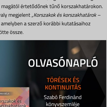
n magától értetődőnek tűnő korszakhatárokon.
valy megjelent
„Korszakok és korszakhatárok –
 amelyben a szerző korábbi kutatásaihoz
ötte össze.