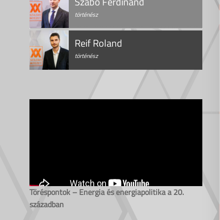
Szabó Ferdinánd
történész
Reif Roland
történész
Töréspontok – Energia és energiapolitika a 20.
században