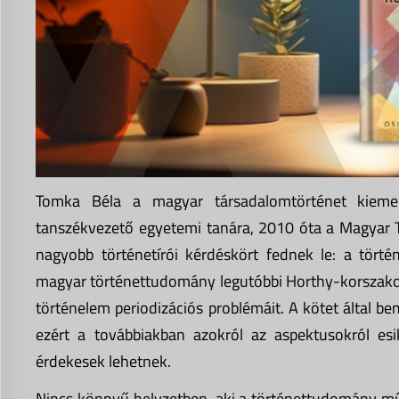
Tomka Béla a magyar társadalomtörténet kieme
tanszékvezető egyetemi tanára, 2010 óta a Magyar
nagyobb történetírói kérdéskört fednek le: a törté
magyar történettudomány legutóbbi Horthy-korszakot 
történelem periodizációs problémáit. A kötet által be
ezért a továbbiakban azokról az aspektusokról es
érdekesek lehetnek.
Nincs könnyű helyzetben, aki a történettudomány mű