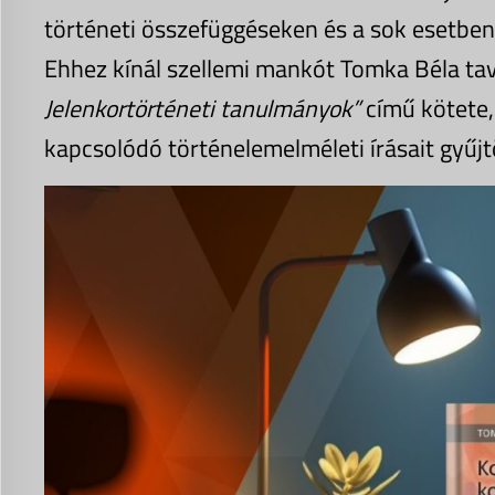
történeti összefüggéseken és a sok esetbe
Ehhez kínál szellemi mankót Tomka Béla ta
Jelenkortörténeti tanulmányok”
című kötete,
kapcsolódó történelemelméleti írásait gyűjt