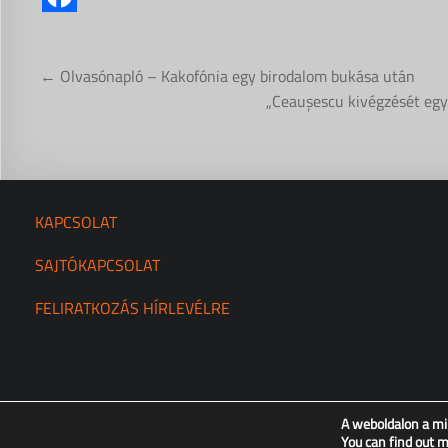
Bejegyzés
← Olvasónapló – Kakofónia egy birodalom bukása után
navigáció
„Ceaușescu kivégzését egy
KAPCSOLAT
SAJTÓKAPCSOLAT
FELIRATKOZÁS HÍRLEVÉLRE
A weboldalon a mi
You can find out 