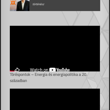
történész
Töréspontok – Energia és energiapolitika a 20.
században