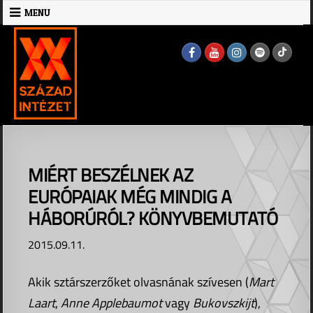
Skip
MENU
to
MENU
content
MIÉRT BESZÉLNEK AZ
EURÓPAIAK MÉG MINDIG A
HÁBORÚRÓL? KÖNYVBEMUTATÓ
2015.09.11.
Akik sztárszerzőket olvasnának szívesen (
Mart
Laart
,
Anne Applebaumot
vagy
Bukovszkijt
),