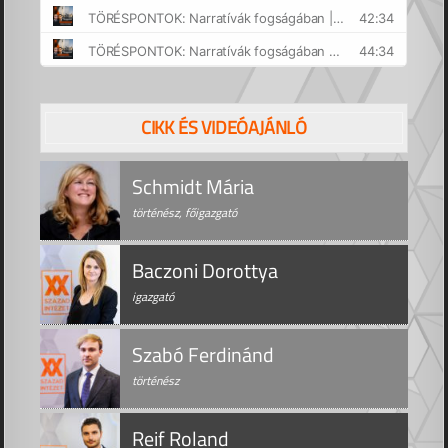
CIKK ÉS VIDEÓAJÁNLÓ
Schmidt Mária
történész, főigazgató
Baczoni Dorottya
igazgató
Szabó Ferdinánd
történész
Reif Roland