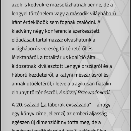
azok is kedvükre mazsolázhatnak benne, de a
lengyel történelem vagy a második világháború
iránt érdeklődők sem fognak csalódni. A
kiadvány négy konferencia szerkesztett
előadásait tartalmazza: olvashatunk a
világháborús vereség történetéről és
lélektanáról, a totalitárius koalíció által
áldozatnak kiválasztott Lengyelországról és a
háború kezdeteiről, a katyńi mészárlásról és
annak utóéletéről, illetve a tragikusan fiatalin
elhunyt történészről,
Andrzej Przewoźnikról
.
A 20. század („a táborok évszázada” – ahogy
egy könyv címe jellemzi) az emberi aljasság
egészen új dimenzióit nyitotta meg, de a
legvisszataszítóbb mind közül valószínűleg