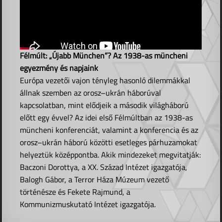
Félmúlt: „Újabb München”? Az 1938-as müncheni
egyezmény és napjaink
Európa vezetői vajon tényleg hasonló dilemmákkal
állnak szemben az orosz–ukrán háborúval
kapcsolatban, mint elődjeik a második világháború
előtt egy évvel? Az idei első Félmúltban az 1938-as
müncheni konferenciát, valamint a konferencia és az
orosz–ukrán háború közötti esetleges párhuzamokat
helyeztük középpontba. Akik mindezeket megvitatják:
Baczoni Dorottya, a XX. Század Intézet igazgatója,
Balogh Gábor, a Terror Háza Múzeum vezető
történésze és Fekete Rajmund, a
Kommunizmuskutató Intézet igazgatója.