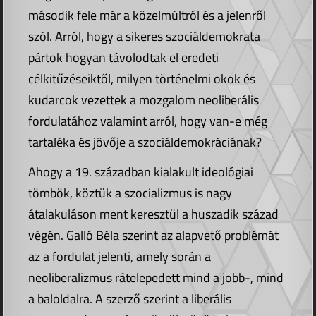
második fele már a közelmúltról és a jelenről
szól. Arról, hogy a sikeres szociáldemokrata
pártok hogyan távolodtak el eredeti
célkitűzéseiktől, milyen történelmi okok és
kudarcok vezettek a mozgalom neoliberális
fordulatához valamint arról, hogy van-e még
tartaléka és jövője a szociáldemokráciának?
Ahogy a 19. században kialakult ideológiai
tömbök, köztük a szocializmus is nagy
átalakuláson ment keresztül a huszadik század
végén. Galló Béla szerint az alapvető problémát
az a fordulat jelenti, amely során a
neoliberalizmus rátelepedett mind a jobb-, mind
a baloldalra. A szerző szerint a liberális