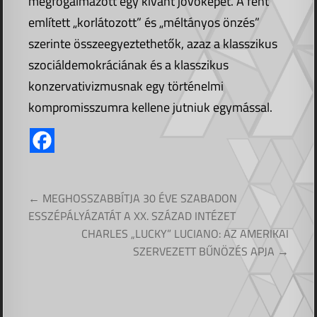
megfogalmazott egy kívánt jövőképet. A fent
említett „korlátozott” és „méltányos önzés”
szerinte összeegyeztethetők, azaz a klasszikus
szociáldemokráciának és a klasszikus
konzervativizmusnak egy történelmi
kompromisszumra kellene jutniuk egymással.
Bejegyzés
← MEGHOSSZABBÍTJA 30 ÉVE SZABADON
navigáció
ESSZÉPÁLYÁZATÁT A XX. SZÁZAD INTÉZET
CHARLES „LUCKY” LUCIANO: AZ AMERIKAI
SZERVEZETT BŰNÖZÉS APJA →