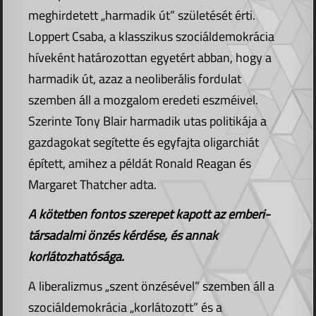
meghirdetett „harmadik út” születését érti.
Loppert Csaba, a klasszikus szociáldemokrácia
híveként határozottan egyetért abban, hogy a
harmadik út, azaz a neoliberális fordulat
szemben áll a mozgalom eredeti eszméivel.
Szerinte Tony Blair harmadik utas politikája a
gazdagokat segítette és egyfajta oligarchiát
épített, amihez a példát Ronald Reagan és
Margaret Thatcher adta.
A kötetben fontos szerepet kapott az emberi-
társadalmi önzés kérdése, és annak
korlátozhatósága.
A liberalizmus „szent önzésével” szemben áll a
szociáldemokrácia „korlátozott” és a