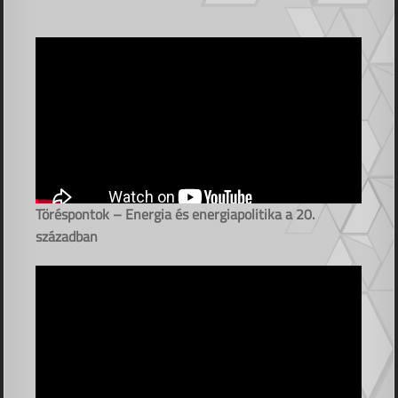
Töréspontok – Energia és energiapolitika a 20.
században