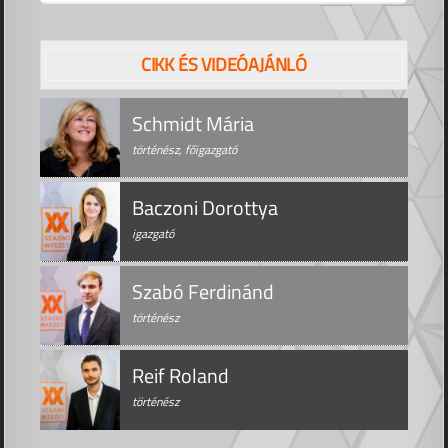
CIKK ÉS VIDEÓAJÁNLÓ
Schmidt Mária
történész, főigazgató
Baczoni Dorottya
igazgató
Szabó Ferdinánd
történész
Reif Roland
történész