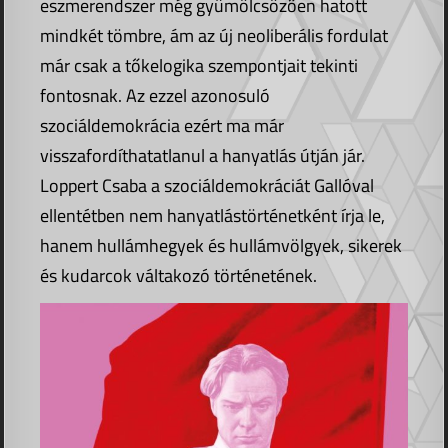
eszmerendszer még gyümölcsözően hatott
mindkét tömbre, ám az új neoliberális fordulat
már csak a tőkelogika szempontjait tekinti
fontosnak. Az ezzel azonosuló
szociáldemokrácia ezért ma már
visszafordíthatatlanul a hanyatlás útján jár.
Loppert Csaba a szociáldemokráciát Gallóval
ellentétben nem hanyatlástörténetként írja le,
hanem hullámhegyek és hullámvölgyek, sikerek
és kudarcok váltakozó történetének.