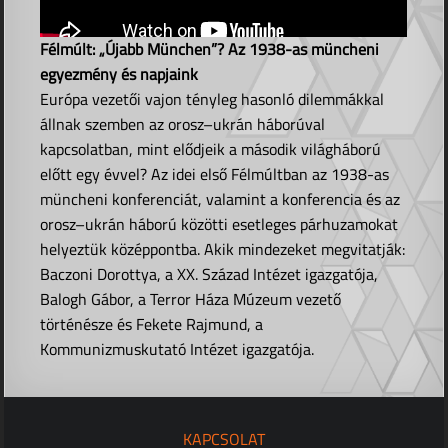
Félmúlt: „Újabb München”? Az 1938-as müncheni
egyezmény és napjaink
Európa vezetői vajon tényleg hasonló dilemmákkal
állnak szemben az orosz–ukrán háborúval
kapcsolatban, mint elődjeik a második világháború
előtt egy évvel? Az idei első Félmúltban az 1938-as
müncheni konferenciát, valamint a konferencia és az
orosz–ukrán háború közötti esetleges párhuzamokat
helyeztük középpontba. Akik mindezeket megvitatják:
Baczoni Dorottya, a XX. Század Intézet igazgatója,
Balogh Gábor, a Terror Háza Múzeum vezető
történésze és Fekete Rajmund, a
Kommunizmuskutató Intézet igazgatója.
KAPCSOLAT