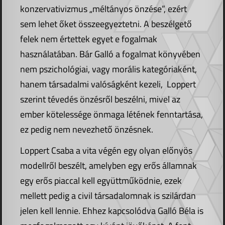
konzervativizmus „méltányos önzése”, ezért
sem lehet őket összeegyeztetni. A beszélgető
felek nem értettek egyet e fogalmak
használatában. Bár Galló a fogalmat könyvében
nem pszichológiai, vagy morális kategóriaként,
hanem társadalmi valóságként kezeli, Loppert
szerint tévedés önzésről beszélni, mivel az
ember kötelessége önmaga létének fenntartása,
ez pedig nem nevezhető önzésnek.
Loppert Csaba a vita végén egy olyan előnyös
modellről beszélt, amelyben egy erős államnak
egy erős piaccal kell együttműködnie, ezek
mellett pedig a civil társadalomnak is szilárdan
jelen kell lennie. Ehhez kapcsolódva Galló Béla is