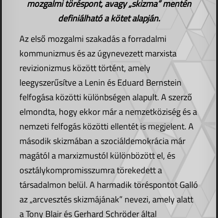
mozgalmi töréspont, avagy „skizma” mentén
definiálható a kötet alapján.
Az első mozgalmi szakadás a forradalmi
kommunizmus és az úgynevezett marxista
revizionizmus között történt, amely
leegyszerűsítve a Lenin és Eduard Bernstein
felfogása közötti különbségen alapult. A szerző
elmondta, hogy ekkor már a nemzetköziség és a
nemzeti felfogás közötti ellentét is megjelent. A
második skizmában a szociáldemokrácia már
magától a marxizmustól különbözött el, és
osztálykompromisszumra törekedett a
társadalmon belül. A harmadik töréspontot Galló
az „arcvesztés skizmájának” nevezi, amely alatt
a Tony Blair és Gerhard Schröder által