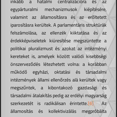
inkább a hatalmi centralizációra és az
egypárturalmi mechanizmusok kiépítésére,
valamint az államosításra és az erőltetett
iparosításra kerültek. A parlamentáris struktúrák
felszámolása, az ellenzék kiiktatása és az
érdekképviseletek kiüresítése megszüntette a
politikai pluralizmust és azokat az intézményi
kereteket is, amelyek között valódi kisebbségi
önszerveződés létezhetett volna: a korábban
működő egyházi, oktatási és társadalmi
intézmények állami ellenőrzés alá kerültek vagy
megszűntek, a kibontakozó gazdasági és
társadalmi átalakítás pedig az erdélyi magyarság
szerkezetét is radikálisan érintette.
[6]
Az
államosítás és kollektivizálás megpróbálta