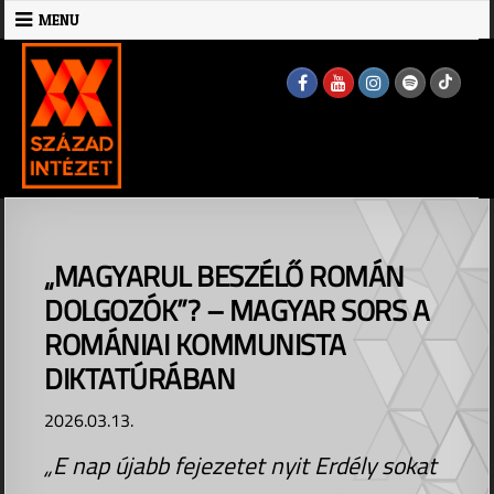
Skip
MENU
to
MENU
content
„MAGYARUL BESZÉLŐ ROMÁN
DOLGOZÓK”? – MAGYAR SORS A
ROMÁNIAI KOMMUNISTA
DIKTATÚRÁBAN
2026.03.13.
„E nap újabb fejezetet nyit Erdély sokat