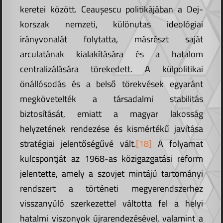
keretei között. Ceaușescu politikájában a Dej-
korszak nemzeti, különutas ideológiai
irányvonalát folytatta, másrészt saját
arculatának kialakítására és a hatalom
centralizálására törekedett. A külpolitikai
önállósodás és a belső törekvések egyaránt
megkövetelték a társadalmi stabilitás
biztosítását, emiatt a magyar lakosság
helyzetének rendezése és kismértékű javítása
stratégiai jelentőségűvé vált.
[18]
A folyamat
kulcspontját az 1968-as közigazgatási reform
jelentette, amely a szovjet mintájú tartományi
rendszert a történeti megyerendszerhez
visszanyúló szerkezettel váltotta fel a helyi
hatalmi viszonyok újrarendezésével, valamint a