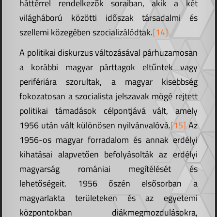
háttérrel rendelkezők soraiban, akik a két
világháború közötti időszak társadalmi és
szellemi közegében szocializálódtak.
[14]
A politikai diskurzus változásával párhuzamosan
a korábbi magyar párttagok eltűntek vagy
perifériára szorultak, a magyar kisebbség
fokozatosan a szocialista jelszavak mögé rejtett
politikai támadások célpontjává vált, amely
1956 után vált különösen nyilvánvalóvá.
[15]
Az
1956-os magyar forradalom és annak erdélyi
kihatásai alapvetően befolyásolták az erdélyi
magyarság romániai megítélését és
lehetőségeit. 1956 őszén elsősorban a
magyarlakta területeken és az egyetemi
központokban diákmegmozdulásokra,