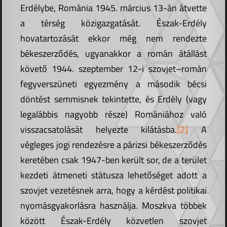
Erdélybe, Románia 1945. március 13-án átvette
a térség közigazgatását. Észak-Erdély
hovatartozását ekkor még nem rendezte
békeszerződés, ugyanakkor a román átállást
követő 1944. szeptember 12-i szovjet–román
fegyverszüneti egyezmény a második bécsi
döntést semmisnek tekintette, és Erdély (vagy
legalábbis nagyobb része) Romániához való
visszacsatolását helyezte kilátásba.
[2]
A
végleges jogi rendezésre a párizsi békeszerződés
keretében csak 1947-ben került sor, de a terület
kezdeti átmeneti státusza lehetőséget adott a
szovjet vezetésnek arra, hogy a kérdést politikai
nyomásgyakorlásra használja. Moszkva többek
között Észak-Erdély közvetlen szovjet