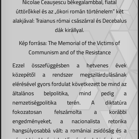
Nicolae Ceaușescu békegalambbal, fiatal
úttörőkkel és az „ókori román történelem” két
alakjával: Traianus római császárral és Decebalus
dák királlyal.
Kép forrása: The Memorial of the Victims of
Communism and of the Resistance
Ezzel összefüggésben a hetvenes évek
közepétől a rendszer megszilárdulásának
elérésével gyors fordulat következett be mind az
általános belpolitika, mind pedig a
nemzetiségpolitika terén. A diktatúra
fokozatosan felszámolta a korábbi
engedményeket, a nacionalista retorika
hangsúlyosabbá vált: a romániai zsidóság és a