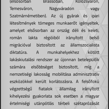
(elsősorban Brassóban, Kolozsváron,
Temesváron, Nagyváradon vagy
Szatmárnémetiben). Az új gyárak és ipari
létesítmények tömeges munkaerőt igényeltek,
amelyet elsősorban az ország déli és keleti,
román lakta régióiból irányított belső
migrációval biztosított az államszocialista
diktatúra. A munkahelyekhez kötött
lakáskiutalási rendszer az újonnan betelepülők
számára elsőbbséget biztosított, míg a
nemzetiségi lakosság mobilitása adminisztratív
eszközökkel került korlátozásra. A felsőfokú
végzettségű fiatalok államilag irányított
kihelyezési gyakorlata sok esetben a magyar
értelmiségi utánpótlás térbeli szétaprózását