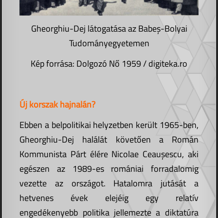
Gheorghiu-Dej látogatása az Babeș-Bolyai
Tudományegyetemen
Kép forrása: Dolgozó Nő 1959 / digiteka.ro
Új korszak hajnalán?
Ebben a belpolitikai helyzetben került 1965-ben,
Gheorghiu-Dej halálát követően a Román
Kommunista Párt élére Nicolae Ceaușescu, aki
egészen az 1989-es romániai forradalomig
vezette az országot. Hatalomra jutását a
hetvenes évek elejéig egy relatív
engedékenyebb politika jellemezte a diktatúra