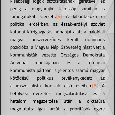
kisebbségi jogok biztosításának ígéretével, ez
pedig a magyarajkú lakosság soraiban is
támogatókat szerzett.
[4]
A kibontakozó új
politikai erőtérben, az észak-erdélyi szovjet
katonai közigazgatás hónapjai alatt a baloldali
magyar önszerveződés került domináns
pozícióba, a Magyar Népi Szövetség részt vett a
kommunisták vezette Országos Demokrata
Arcvonal munkájában, és a romániai
kommunista pártban is jelentős számú magyar
kötődésű politikus tevékenykedett az
államszocialista korszak első éveiben.
[5]
A
befolyási övezetek megszilárdulása és a
hatalom megszerzése után a diktatúra
megmutatta igazi arcát, a prioritások egyre