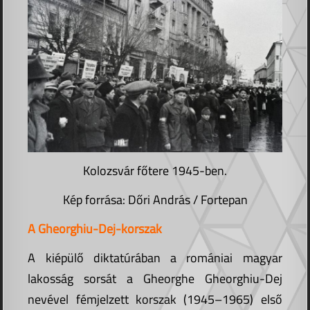
Kolozsvár főtere 1945-ben.
Kép forrása: Dőri András / Fortepan
A Gheorghiu-Dej-korszak
A kiépülő diktatúrában a romániai magyar
lakosság sorsát a Gheorghe Gheorghiu-Dej
nevével fémjelzett korszak (1945–1965) első