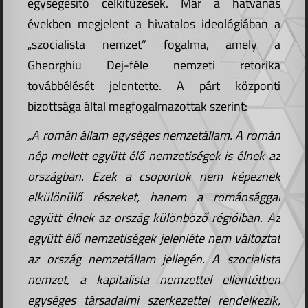
egységesítő célkitűzések. Már a hatvanas
években megjelent a hivatalos ideológiában a
„szocialista nemzet” fogalma, amely a
Gheorghiu Dej-féle nemzeti retorika
továbbélését jelentette. A párt központi
bizottsága által megfogalmazottak szerint:
„A román állam egységes nemzetállam. A román
nép mellett együtt élő nemzetiségek is élnek az
országban. Ezek a csoportok nem képeznek
elkülönülő részeket, hanem a románsággal
együtt élnek az ország különböző régióiban. Az
együtt élő nemzetiségek jelenléte nem változtat
az ország nemzetállam jellegén. A szocialista
nemzet, a kapitalista nemzettel ellentétben
egységes társadalmi szerkezettel rendelkezik,