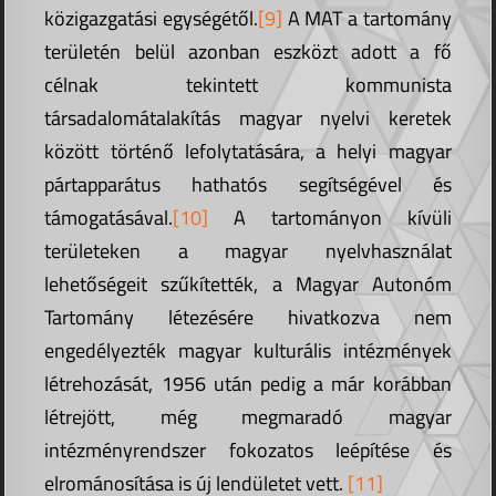
közigazgatási egységétől.
[9]
A MAT a tartomány
területén belül azonban eszközt adott a fő
célnak tekintett kommunista
társadalomátalakítás magyar nyelvi keretek
között történő lefolytatására, a helyi magyar
pártapparátus hathatós segítségével és
támogatásával.
[10]
A tartományon kívüli
területeken a magyar nyelvhasználat
lehetőségeit szűkítették, a Magyar Autonóm
Tartomány létezésére hivatkozva nem
engedélyezték magyar kulturális intézmények
létrehozását, 1956 után pedig a már korábban
létrejött, még megmaradó magyar
intézményrendszer fokozatos leépítése és
elrománosítása is új lendületet vett.
[11]