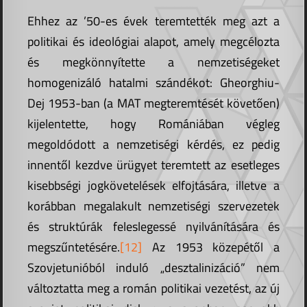
Ehhez az ’50-es évek teremtették meg azt a
politikai és ideológiai alapot, amely megcélozta
és megkönnyítette a nemzetiségeket
homogenizáló hatalmi szándékot: Gheorghiu-
Dej 1953-ban (a MAT megteremtését követően)
kijelentette, hogy Romániában végleg
megoldódott a nemzetiségi kérdés, ez pedig
innentől kezdve ürügyet teremtett az esetleges
kisebbségi jogkövetelések elfojtására, illetve a
korábban megalakult nemzetiségi szervezetek
és struktúrák feleslegessé nyilvánítására és
megszűntetésére.
[12]
Az 1953 közepétől a
Szovjetunióból induló „desztalinizáció” nem
változtatta meg a román politikai vezetést, az új