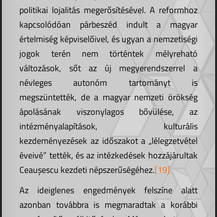
politikai lojalitás megerősítésével. A reformhoz
kapcsolódóan párbeszéd indult a magyar
értelmiség képviselőivel, és ugyan a nemzetiségi
jogok terén nem történtek mélyreható
változások, sőt az új megyerendszerrel a
névleges autonóm tartományt is
megszüntették, de a magyar nemzeti örökség
ápolásának viszonylagos bővülése, az
intézményalapítások, kulturális
kezdeményezések az időszakot a „lélegzetvétel
éveivé” tették, és az intézkedések hozzájárultak
Ceaușescu kezdeti népszerűségéhez.
[19]
Az ideiglenes engedmények felszíne alatt
azonban továbbra is megmaradtak a korábbi