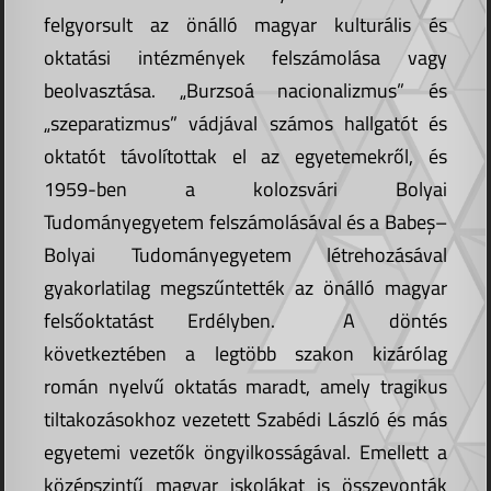
felgyorsult az önálló magyar kulturális és
oktatási intézmények felszámolása vagy
beolvasztása. „Burzsoá nacionalizmus” és
„szeparatizmus” vádjával számos hallgatót és
oktatót távolítottak el az egyetemekről, és
1959-ben a kolozsvári Bolyai
Tudományegyetem felszámolásával és a Babeș–
Bolyai Tudományegyetem létrehozásával
gyakorlatilag megszűntették az önálló magyar
felsőoktatást Erdélyben. A döntés
következtében a legtöbb szakon kizárólag
román nyelvű oktatás maradt, amely tragikus
tiltakozásokhoz vezetett Szabédi László és más
egyetemi vezetők öngyilkosságával. Emellett a
középszintű magyar iskolákat is összevonták