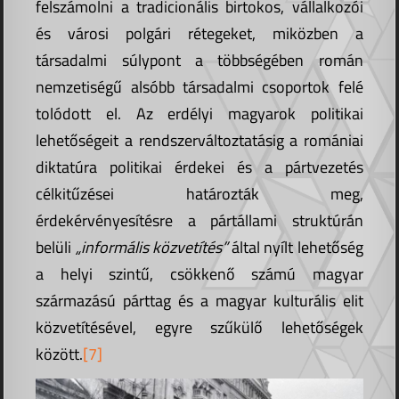
felszámolni a tradicionális birtokos, vállalkozói
és városi polgári rétegeket, miközben a
társadalmi súlypont a többségében román
nemzetiségű alsóbb társadalmi csoportok felé
tolódott el. Az erdélyi magyarok politikai
lehetőségeit a rendszerváltoztatásig a romániai
diktatúra politikai érdekei és a pártvezetés
célkitűzései határozták meg,
érdekérvényesítésre a pártállami struktúrán
belüli
„informális közvetítés”
által nyílt lehetőség
a helyi szintű, csökkenő számú magyar
származású párttag és a magyar kulturális elit
közvetítésével, egyre szűkülő lehetőségek
között.
[7]