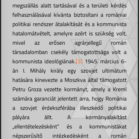
megszállás alatt tartásával és a területi kérdés
felhasználásával kívánta biztosítani a romániai
politikai rendszer átalakítását és a kommunista
hatalomátvételt, amelyre azért is szükség volt,
mivel az erősen agrárjellegű román
társadalomban csekély támogatottsága volt a
kommunista ideológiának.
[3]
1945. március 6-
án I. Mihály király egy szovjet ultimátum
hatására kinevezte a Moszkva által támogatott
Petru Groza vezette kormányt, amely a Kreml
számára garanciát jelentett arra, hogy Románia
a szovjet érdekszférába illeszkedő politikai
pályára állt. A kormányalakítást
„ellentételezésként” és a kommunistákat
népszerűsítő intézkedésként a román