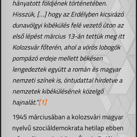
hányatott földjének történetében.
Hisszük, […] hogy az Erdélyben kicsirázó
dunavölgyi kibékülés felé vezető úton az
első lépést március 13-án tettük meg itt
Kolozsvár főterén, ahol a vörös lobogók
pompázó erdeje mellett békésen
lengedeztek együtt a román és magyar
nemzeti színek is, öntudattal hirdetve a
nemzetek kibékülésének közelgő
hajnalát.”
[1]
1945 márciusában a kolozsvári magyar
nyelvű szociáldemokrata hetilap ebben