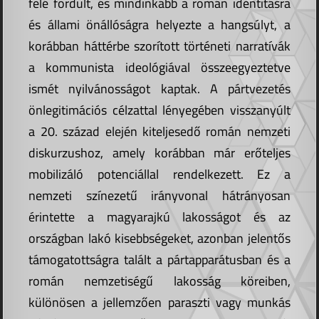
felé fordult, és mindinkább a román identitásra
és állami önállóságra helyezte a hangsúlyt, a
korábban háttérbe szorított történeti narratívák
a kommunista ideológiával összeegyeztetve
ismét nyilvánosságot kaptak. A pártvezetés
önlegitimációs célzattal lényegében visszanyúlt
a 20. század elején kiteljesedő román nemzeti
diskurzushoz, amely korábban már erőteljes
mobilizáló potenciállal rendelkezett. Ez a
nemzeti színezetű irányvonal hátrányosan
érintette a magyarajkú lakosságot és az
országban lakó kisebbségeket, azonban jelentős
támogatottságra talált a pártapparátusban és a
román nemzetiségű lakosság köreiben,
különösen a jellemzően paraszti vagy munkás