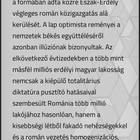
a formában adta közre Észak-Erdély
végleges román közigazgatás alá
kerülését. A lap optimista reményei a
nemzetek békés együttéléséről
azonban illúziónak bizonyultak. Az
elkövetkező évtizedekben a több mint
másfél milliós erdélyi magyar lakosság
nemcsak a kiépülő totalitárius
diktatúra pusztító hatásaival
szembesült Románia több millió
lakójához hasonlóan, hanem a
kisebbségi létből fakadó nehézségekkel
és a román vezetés homogenizációs,