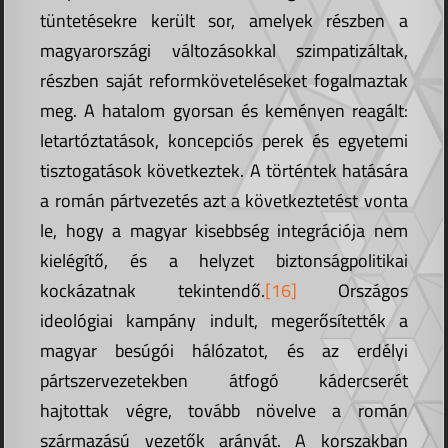
tüntetésekre került sor, amelyek részben a
magyarországi változásokkal szimpatizáltak,
részben saját reformköveteléseket fogalmaztak
meg. A hatalom gyorsan és keményen reagált:
letartóztatások, koncepciós perek és egyetemi
tisztogatások következtek. A történtek hatására
a román pártvezetés azt a következtetést vonta
le, hogy a magyar kisebbség integrációja nem
kielégítő, és a helyzet biztonságpolitikai
kockázatnak tekintendő.
[16]
Országos
ideológiai kampány indult, megerősítették a
magyar besúgói hálózatot, és az erdélyi
pártszervezetekben átfogó kádercserét
hajtottak végre, tovább növelve a román
származású vezetők arányát. A korszakban