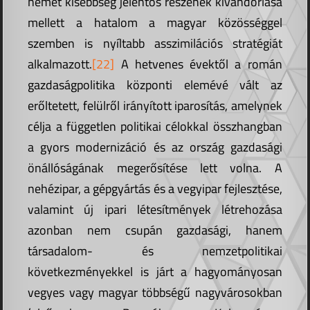
német kisebbség jelentős részének kivándorlása
mellett a hatalom a magyar közösséggel
szemben is nyíltabb asszimilációs stratégiát
alkalmazott.
[22]
A hetvenes évektől a román
gazdaságpolitika központi elemévé vált az
erőltetett, felülről irányított iparosítás, amelynek
célja a független politikai célokkal összhangban
a gyors modernizáció és az ország gazdasági
önállóságának megerősítése lett volna. A
nehézipar, a gépgyártás és a vegyipar fejlesztése,
valamint új ipari létesítmények létrehozása
azonban nem csupán gazdasági, hanem
társadalom- és nemzetpolitikai
következményekkel is járt a hagyományosan
vegyes vagy magyar többségű nagyvárosokban