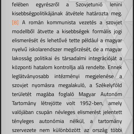
felében egyrészről a Szovjetunió lenini
kisebbségpolitikájának átvétele határozta meg.
[8]
A román kommunista vezetés a szovjet
modellből átvette a kisebbségek formális jogi
elismerését és lehetővé tette például a magyar
nyelvű iskolarendszer megőrzését, de a magyar
lakosság politikai és társadalmi integrációját a
központi hatalom kontrollja alá rendelte. Ennek
leglátványosabb intézményi megjelenése a
szovjet nyomásra megalakuló, a Székelyföld
területét magába foglaló Magyar Autonóm
Tartomány létrejötte volt 1952-ben, amely
valójában csupán névleges elismerést jelentett
tényleges autonómia nélkül, a tartomány
szervezete nem különbözött az ország többi