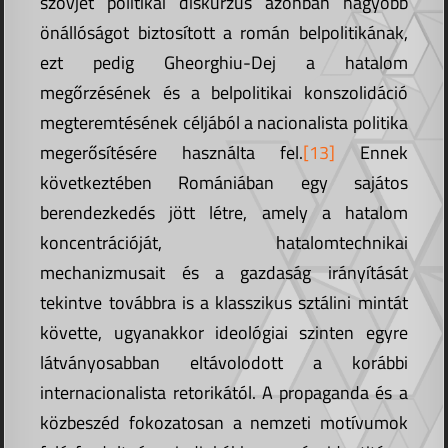
szovjet politikai diskurzus azonban nagyobb
önállóságot biztosított a román belpolitikának,
ezt pedig Gheorghiu-Dej a hatalom
megőrzésének és a belpolitikai konszolidáció
megteremtésének céljából a nacionalista politika
megerősítésére használta fel.
[13]
Ennek
következtében Romániában egy sajátos
berendezkedés jött létre, amely a hatalom
koncentrációját, hatalomtechnikai
mechanizmusait és a gazdaság irányítását
tekintve továbbra is a klasszikus sztálini mintát
követte, ugyanakkor ideológiai szinten egyre
látványosabban eltávolodott a korábbi
internacionalista retorikától. A propaganda és a
közbeszéd fokozatosan a nemzeti motívumok