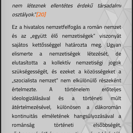
nem léteznek ellentétes érdekű társadalmi
osztályok.”
[20]
Ez a hivatalos nemzetfelfogás a román nemzet
és az „együtt élő nemzetiségek” viszonyát
sajátos kettősséggel határozta meg. Ugyan
elismerte a nemzetiségek létezését, de
elutasította a kollektív nemzetiségi jogok
szükségességét, és ezeket a közösségeket a
„szocialista nemzet” nem elkülönülő részeként
értelmezte. A történelem erőteljes
ideologizálásával és a történeti múlt
átértelmezésével, különösen a dákoromán
kontinuitás elméletének hangsúlyozásával a
románság történeti elsőbbségét,