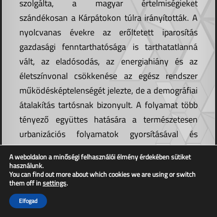
szolgálta, a magyar értelmiségieket
szándékosan a Kárpátokon túlra irányították. A
nyolcvanas évekre az erőltetett iparosítás
gazdasági fenntarthatósága is tarthatatlanná
vált, az eladósodás, az energiahiány és az
életszínvonal csökkenése az egész rendszer
működésképtelenségét jelezte, de a demográfiai
átalakítás tartósnak bizonyult. A folyamat több
tényező együttes hatására a természetesen
urbanizációs folyamatok gyorsításával és
mesterséges irányításával a nagyvárosok
A weboldalon a minőségi felhasználói élmény érdekében sütiket
„elrománosodását” eredményezte, így az
használunk.
You can find out more about which cookies we are using or switch
iparosítás a nemzetállami homogenizáció egyik
them off in
settings
.
legjelentősebb eszközének bizonyult, és az
Elfogad
erdélyi nagyvárosok etnikai arányainak