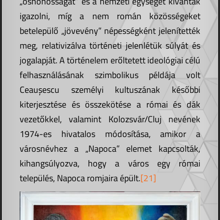
„őshonosságát” és a nemzeti egységet kívánták
igazolni, míg a nem román közösségeket
betelepülő „jövevény” népességként jelenítették
meg, relativizálva történeti jelenlétük súlyát és
jogalapját. A történelem erőltetett ideológiai célú
felhasználásának szimbolikus példája volt
Ceaușescu személyi kultuszának későbbi
kiterjesztése és összekötése a római és dák
vezetőkkel, valamint Kolozsvár/Cluj nevének
1974-es hivatalos módosítása, amikor a
városnévhez a „Napoca” elemet kapcsolták,
kihangsúlyozva, hogy a város egy római
település, Napoca romjaira épült.
[21]