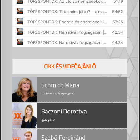
CIKK ÉS VIDEÓAJÁNLÓ
Schmidt Mária
történész, főigazgató
Baczoni Dorottya
igazgató
Szabó Ferdinánd