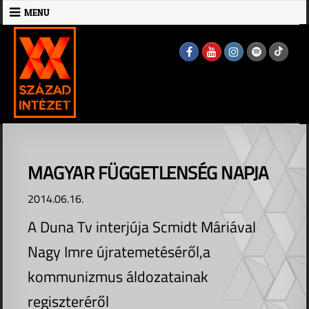
Skip
MENU
to
MENU
content
MAGYAR FÜGGETLENSÉG NAPJA
2014.06.16.
A Duna Tv interjúja Scmidt Máriával
Nagy Imre újratemetéséről,a
kommunizmus áldozatainak
regiszteréről