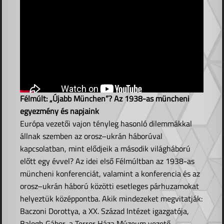
Félmúlt: „Újabb München”? Az 1938-as müncheni
egyezmény és napjaink
Európa vezetői vajon tényleg hasonló dilemmákkal
állnak szemben az orosz–ukrán háborúval
kapcsolatban, mint elődjeik a második világháború
előtt egy évvel? Az idei első Félmúltban az 1938-as
müncheni konferenciát, valamint a konferencia és az
orosz–ukrán háború közötti esetleges párhuzamokat
helyeztük középpontba. Akik mindezeket megvitatják:
Baczoni Dorottya, a XX. Század Intézet igazgatója,
Balogh Gábor, a Terror Háza Múzeum vezető