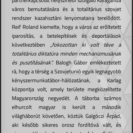
partnerkapcsolat helyszínéül szolgáló Karaganda
város bemutatására és a totalitárius szovjet
rendszer kazahsztáni lenyomataira terelődött.
Reif Roland kiemelte, hogy a város az erőltetett
iparosítás, a betelepítések és deportálások
következtében
„fokozottan ki volt téve a
totalitárius diktatúra minden mechanizmusának
és pusztításának”.
Balogh Gábor emlékeztetett
rá, hogy a térség a Szovjetunió egyik legnagyobb
kényszermunkatábor-hálózatának, a Karlag
központja volt, amely területe megközelítette
Magyarország negyedét. A táborba számos
elhurcolt magyar is került a második
világháborút követően, köztük Galgóczi Árpád,
aki később sikeres orosz fordítóvá vált, és