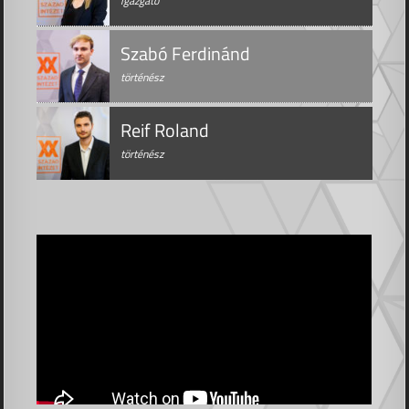
igazgató
Szabó Ferdinánd
történész
Reif Roland
történész