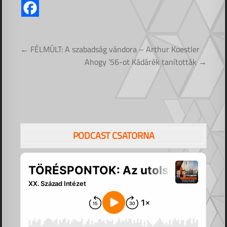
Bejegyzés
← FÉLMÚLT: A szabadság vándora – Arthur Koestler
navigáció
Ahogy ’56-ot Kádárék tanították →
PODCAST CSATORNA