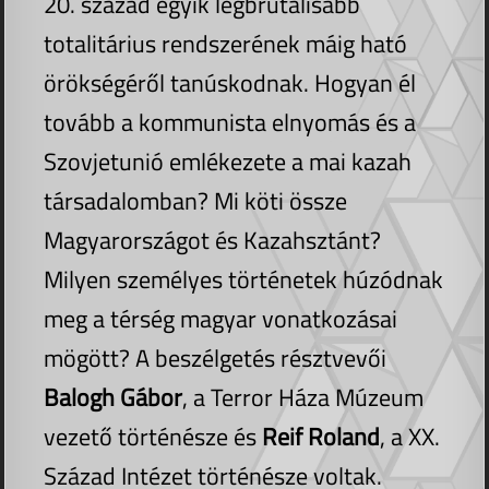
20. század egyik legbrutálisabb
totalitárius rendszerének máig ható
örökségéről tanúskodnak. Hogyan él
tovább a kommunista elnyomás és a
Szovjetunió emlékezete a mai kazah
társadalomban? Mi köti össze
Magyarországot és Kazahsztánt?
Milyen személyes történetek húzódnak
meg a térség magyar vonatkozásai
mögött? A beszélgetés résztvevői
Balogh Gábor
, a Terror Háza Múzeum
vezető történésze és
Reif Roland
, a XX.
Század Intézet történésze voltak.