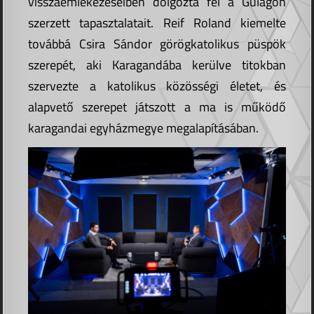
visszaemlékezéseiben dolgozta fel a Gulágon
szerzett tapasztalatait. Reif Roland kiemelte
továbbá Csira Sándor görögkatolikus püspök
szerepét, aki Karagandába kerülve titokban
szervezte a katolikus közösségi életet, és
alapvető szerepet játszott a ma is működő
karagandai egyházmegye megalapításában.