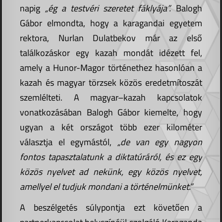
napig
„ég a testvéri szeretet fáklyája”.
Balogh
Gábor elmondta, hogy a karagandai egyetem
rektora, Nurlan Dulatbekov már az első
találkozáskor egy kazah mondát idézett fel,
amely a Hunor-Magor történethez hasonlóan a
kazah és magyar törzsek közös eredetmítoszát
szemlélteti. A magyar–kazah kapcsolatok
vonatkozásában Balogh Gábor kiemelte, hogy
ugyan a két országot több ezer kilométer
választja el egymástól,
„de van egy nagyon
fontos tapasztalatunk a diktatúráról, és ez egy
közös nyelvet ad nekünk, egy közös nyelvet,
amellyel el tudjuk mondani a történelmünket.”
A beszélgetés súlypontja ezt követően a