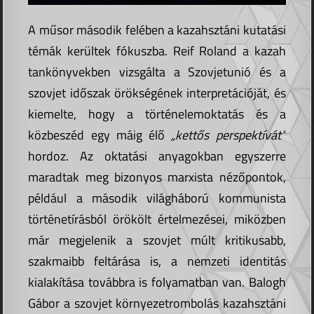
A műsor második felében a kazahsztáni kutatási
témák kerültek fókuszba. Reif Roland a kazah
tankönyvekben vizsgálta a Szovjetunió és a
szovjet időszak örökségének interpretációját, és
kiemelte, hogy a történelemoktatás és a
közbeszéd egy máig élő
„kettős perspektívát”
hordoz. Az oktatási anyagokban egyszerre
maradtak meg bizonyos marxista nézőpontok,
például a második világháború kommunista
történetírásból örökölt értelmezései, miközben
már megjelenik a szovjet múlt kritikusabb,
szakmaibb feltárása is, a nemzeti identitás
kialakítása továbbra is folyamatban van. Balogh
Gábor a szovjet környezetrombolás kazahsztáni