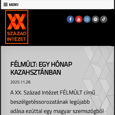
Skip
MENU
to
MENU
content
FÉLMÚLT: EGY HÓNAP
KAZAHSZTÁNBAN
2025.11.28.
A XX. Század Intézet FÉLMÚLT című
beszélgetéssorozatának legújabb
adása ezúttal egy magyar szemszögből