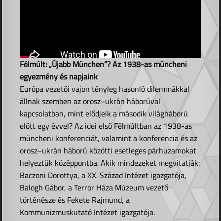
Félmúlt: „Újabb München”? Az 1938-as müncheni
egyezmény és napjaink
Európa vezetői vajon tényleg hasonló dilemmákkal
állnak szemben az orosz–ukrán háborúval
kapcsolatban, mint elődjeik a második világháború
előtt egy évvel? Az idei első Félmúltban az 1938-as
müncheni konferenciát, valamint a konferencia és az
orosz–ukrán háború közötti esetleges párhuzamokat
helyeztük középpontba. Akik mindezeket megvitatják:
Baczoni Dorottya, a XX. Század Intézet igazgatója,
Balogh Gábor, a Terror Háza Múzeum vezető
történésze és Fekete Rajmund, a
Kommunizmuskutató Intézet igazgatója.