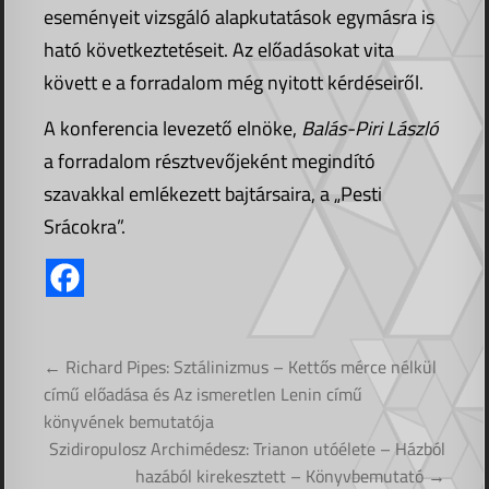
eseményeit vizsgáló alapkutatások egymásra is
ható következtetéseit. Az előadásokat vita
követt e a forradalom még nyitott kérdéseiről.
A konferencia levezető elnöke,
Balás-Piri László
a forradalom résztvevőjeként megindító
szavakkal emlékezett bajtársaira, a „Pesti
Srácokra”.
Bejegyzés
← Richard Pipes: Sztálinizmus – Kettős mérce nélkül
navigáció
című előadása és Az ismeretlen Lenin című
könyvének bemutatója
Szidiropulosz Archimédesz: Trianon utóélete – Házból
hazából kirekesztett – Könyvbemutató →