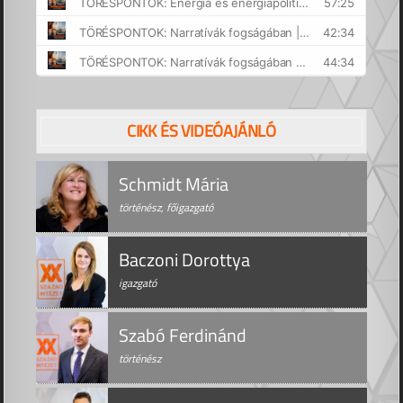
CIKK ÉS VIDEÓAJÁNLÓ
Schmidt Mária
történész, főigazgató
Baczoni Dorottya
igazgató
Szabó Ferdinánd
történész