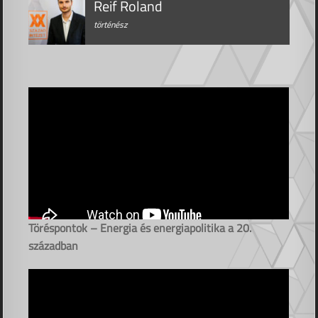
Reif Roland
történész
Töréspontok – Energia és energiapolitika a 20.
században