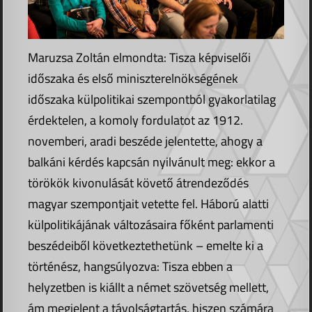
Maruzsa Zoltán elmondta: Tisza képviselői
időszaka és első miniszterelnökségének
időszaka külpolitikai szempontból gyakorlatilag
érdektelen, a komoly fordulatot az 1912.
novemberi, aradi beszéde jelentette, ahogy a
balkáni kérdés kapcsán nyilvánult meg: ekkor a
törökök kivonulását követő átrendeződés
magyar szempontjait vetette fel. Háború alatti
külpolitikájának változásaira főként parlamenti
beszédeiből következtethetünk – emelte ki a
történész, hangsúlyozva: Tisza ebben a
helyzetben is kiállt a német szövetség mellett,
ám megjelent a távolságtartás, hiszen számára