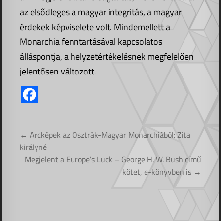
az elsődleges a magyar integritás, a magyar
érdekek képviselete volt. Mindemellett a
Monarchia fenntartásával kapcsolatos
álláspontja, a helyzetértékelésnek megfelelően
jelentősen változott.
Bejegyzés
← Arcképek az Osztrák-Magyar Monarchiából: Zita
navigáció
királyné
Megjelent a Europe’s Luck – George H. W. Bush című
kötet, e-könyvben is →