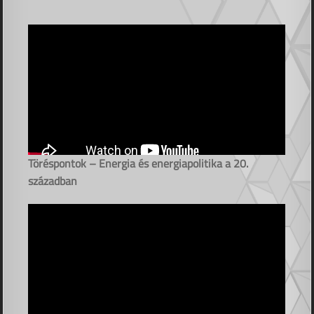
Töréspontok – Energia és energiapolitika a 20.
században