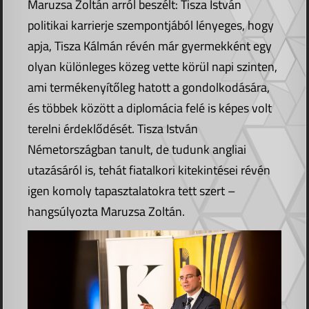
Maruzsa Zoltán arról beszélt: Tisza István
politikai karrierje szempontjából lényeges, hogy
apja, Tisza Kálmán révén már gyermekként egy
olyan különleges közeg vette körül napi szinten,
ami termékenyítőleg hatott a gondolkodására,
és többek között a diplomácia felé is képes volt
terelni érdeklődését. Tisza István
Németországban tanult, de tudunk angliai
utazásáról is, tehát fiatalkori kitekintései révén
igen komoly tapasztalatokra tett szert –
hangsúlyozta Maruzsa Zoltán.