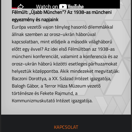
Félmúlt: „Újabb München”? Az 1938-as müncheni
egyezmény és napjaink
Európa vezetői vajon tényleg hasonló dilemmákkal
állnak szemben az orosz–ukrán háborúval
kapcsolatban, mint elődjeik a második világháború
előtt egy évvel? Az idei első Félmúltban az 1938-as
müncheni konferenciát, valamint a konferencia és az
orosz–ukrán háború közötti esetleges párhuzamokat
helyeztük középpontba. Akik mindezeket megvitatják:
Baczoni Dorottya, a XX. Század Intézet igazgatója,
Balogh Gábor, a Terror Háza Múzeum vezető
történésze és Fekete Rajmund, a
Kommunizmuskutató Intézet igazgatója.
KAPCSOLAT