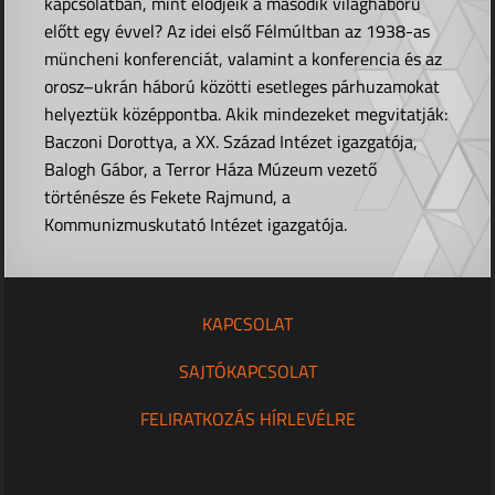
kapcsolatban, mint elődjeik a második világháború
előtt egy évvel? Az idei első Félmúltban az 1938-as
müncheni konferenciát, valamint a konferencia és az
orosz–ukrán háború közötti esetleges párhuzamokat
helyeztük középpontba. Akik mindezeket megvitatják:
Baczoni Dorottya, a XX. Század Intézet igazgatója,
Balogh Gábor, a Terror Háza Múzeum vezető
történésze és Fekete Rajmund, a
Kommunizmuskutató Intézet igazgatója.
KAPCSOLAT
SAJTÓKAPCSOLAT
FELIRATKOZÁS HÍRLEVÉLRE