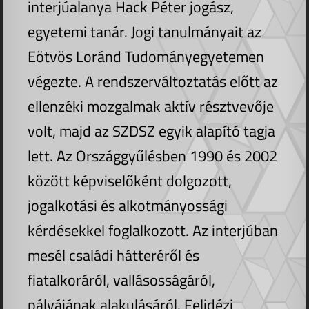
interjúalanya Hack Péter jogász,
egyetemi tanár. Jogi tanulmányait az
Eötvös Loránd Tudományegyetemen
végezte. A rendszerváltoztatás előtt az
ellenzéki mozgalmak aktív résztvevője
volt, majd az SZDSZ egyik alapító tagja
lett. Az Országgyűlésben 1990 és 2002
között képviselőként dolgozott,
jogalkotási és alkotmányossági
kérdésekkel foglalkozott. Az interjúban
mesél családi hátteréről és
fiatalkoráról, vallásosságáról,
pályájának alakulásáról. Felidézi