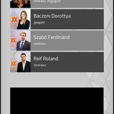
történész, főigazgató
Baczoni Dorottya
igazgató
Szabó Ferdinánd
történész
Reif Roland
történész