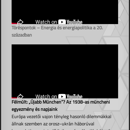
Töréspontok – Energia és energiapolitika a 20.
században
Félmúlt: „Újabb München”? Az 1938-as müncheni
egyezmény és napjaink
Európa vezetői vajon tényleg hasonló dilemmákkal
állnak szemben az orosz–ukrán háborúval