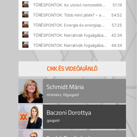
CIKK ÉS VIDEÓAJÁNLÓ
Schmidt Mária
történész, főigazgató
Baczoni Dorottya
igazgató