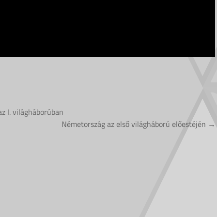
az I. világháborúban
Németország az első világháború előestéjén →