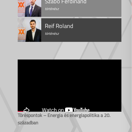
Szabó Ferdinánd
történész
Reif Roland
történész
Töréspontok – Energia és energiapolitika a 20.
században