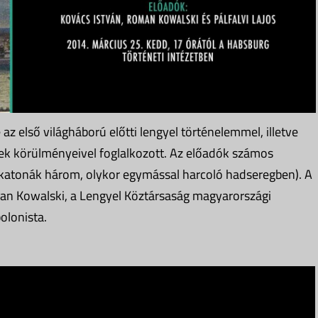
az első világháború előtti lengyel történelemmel, illetve
ek körülményeivel foglalkozott. Az előadók számos
el katonák három, olykor egymással harcoló hadseregben). A
man Kowalski, a Lengyel Köztársaság magyarországi
olonista.