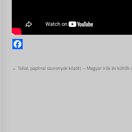
Bejegyzés
← Tollal, papírral szuronyok között – Magyar írók és költők 
navigáció