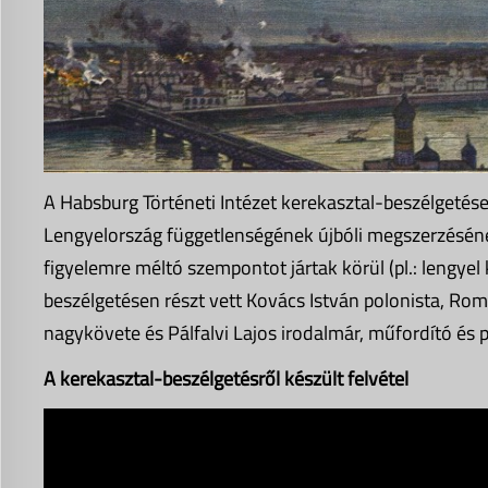
A Habsburg Történeti Intézet kerekasztal-beszélgetése 
Lengyelország függetlenségének újbóli megszerzésén
figyelemre méltó szempontot jártak körül (pl.: lengy
beszélgetésen részt vett Kovács István polonista, Ro
nagykövete és Pálfalvi Lajos irodalmár, műfordító és p
A kerekasztal-beszélgetésről készült felvétel