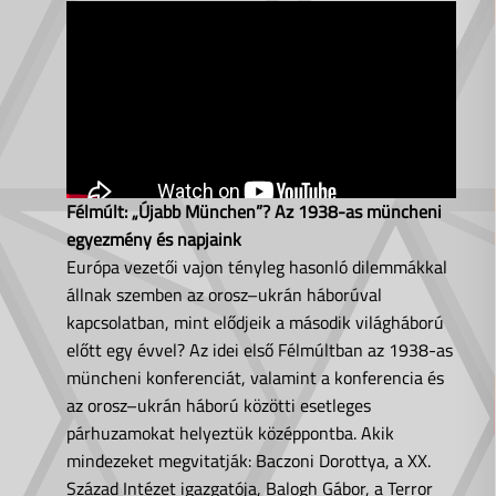
Félmúlt: „Újabb München”? Az 1938-as müncheni
egyezmény és napjaink
Európa vezetői vajon tényleg hasonló dilemmákkal
állnak szemben az orosz–ukrán háborúval
kapcsolatban, mint elődjeik a második világháború
előtt egy évvel? Az idei első Félmúltban az 1938-as
müncheni konferenciát, valamint a konferencia és
az orosz–ukrán háború közötti esetleges
párhuzamokat helyeztük középpontba. Akik
mindezeket megvitatják: Baczoni Dorottya, a XX.
Század Intézet igazgatója, Balogh Gábor, a Terror