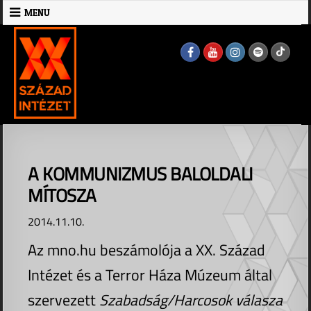
Skip
MENU
to
MENU
content
A KOMMUNIZMUS BALOLDALI
MÍTOSZA
2014.11.10.
Az mno.hu beszámolója a XX. Század
Intézet és a Terror Háza Múzeum által
szervezett
Szabadság/Harcosok válasza