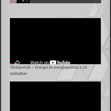
Töréspontok – Energia és energiapolitika a 20.
században