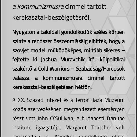
a kommunizmusra
címmel tartott
kerekasztal-beszélgetésről.
Nyugaton a baloldali gondolkodók széles körben
szinte a rendszer összeomlásáig elhitték, hogy a
szovjet modell működőképes, mi több sikeres –
fejtette ki Joshua Muravchik író, külpolitikai
szakértő a Cold Warriors – Szabadság/Harcosok
válasza a kommunizmusra címmel tartott
kerekasztal-beszélgetésen hétfőn.
A XX. Század Intézet és a Terror Háza Múzeum
közös szervezésében megrendezett eseményen
részt vett John O’Sullivan, a budapesti Danube
Institute igazgatója, Margaret Thatcher volt
tanácsadója is. Mindkét gondolkodó olyan