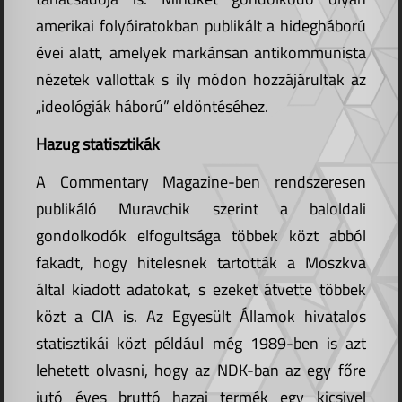
amerikai folyóiratokban publikált a hidegháború
évei alatt, amelyek markánsan antikommunista
nézetek vallottak s ily módon hozzájárultak az
„ideológiák háború” eldöntéséhez.
Hazug statisztikák
A Commentary Magazine-ben rendszeresen
publikáló Muravchik szerint a baloldali
gondolkodók elfogultsága többek közt abból
fakadt, hogy hitelesnek tartották a Moszkva
által kiadott adatokat, s ezeket átvette többek
közt a CIA is. Az Egyesült Államok hivatalos
statisztikái közt például még 1989-ben is azt
lehetett olvasni, hogy az NDK-ban az egy főre
jutó éves bruttó hazai termék egy kicsivel