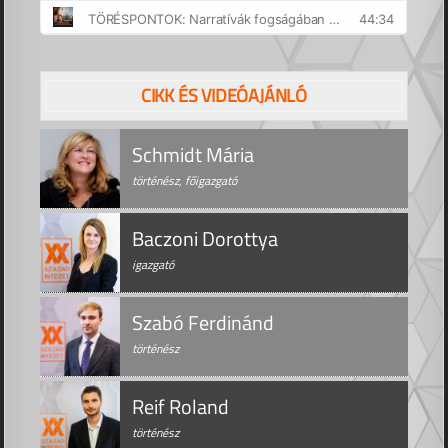
CIKK ÉS VIDEÓAJÁNLÓ
Schmidt Mária
történész, főigazgató
Baczoni Dorottya
igazgató
Szabó Ferdinánd
történész
Reif Roland
történész