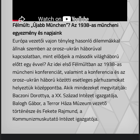
Félmúlt: „Újabb München”? Az 1938-as müncheni
egyezmény és napjaink
Európa vezetői vajon tényleg hasonló dilemmákkal
állnak szemben az orosz–ukrán háborúval
kapcsolatban, mint elődjeik a második világháború
előtt egy évvel? Az idei első Félmúltban az 1938-as
müncheni konferenciát, valamint a konferencia és az
orosz–ukrán háború közötti esetleges párhuzamokat
helyeztük középpontba. Akik mindezeket megvitatják:
Baczoni Dorottya, a XX. Század Intézet igazgatója,
Balogh Gábor, a Terror Háza Múzeum vezető
történésze és Fekete Rajmund, a
Kommunizmuskutató Intézet igazgatója.