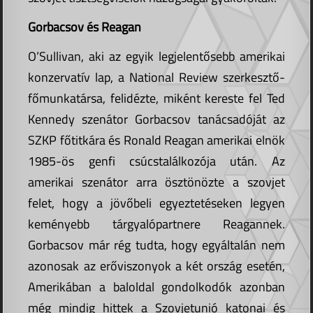
Gorbacsov és Reagan
O’Sullivan, aki az egyik legjelentősebb amerikai
konzervatív lap, a National Review szerkesztő-
főmunkatársa, felidézte, miként kereste fel Ted
Kennedy szenátor Gorbacsov tanácsadóját az
SZKP főtitkára és Ronald Reagan amerikai elnök
1985-ös genfi csúcstalálkozója után. Az
amerikai szenátor arra ösztönözte a szovjet
felet, hogy a jövőbeli egyeztetéseken legyen
keményebb tárgyalópartnere Reagannek.
Gorbacsov már rég tudta, hogy egyáltalán nem
azonosak az erőviszonyok a két ország esetén,
Amerikában a baloldal gondolkodók azonban
még mindig hittek a Szovjetunió katonai és