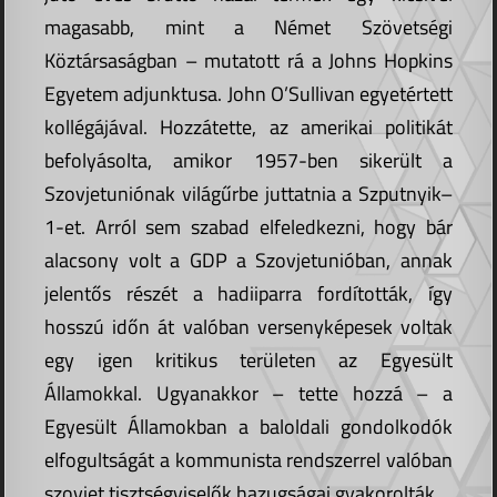
magasabb, mint a Német Szövetségi
Köztársaságban – mutatott rá a Johns Hopkins
Egyetem adjunktusa. John O’Sullivan egyetértett
kollégájával. Hozzátette, az amerikai politikát
befolyásolta, amikor 1957-ben sikerült a
Szovjetuniónak világűrbe juttatnia a Szputnyik–
1-et. Arról sem szabad elfeledkezni, hogy bár
alacsony volt a GDP a Szovjetunióban, annak
jelentős részét a hadiiparra fordították, így
hosszú időn át valóban versenyképesek voltak
egy igen kritikus területen az Egyesült
Államokkal. Ugyanakkor – tette hozzá – a
Egyesült Államokban a baloldali gondolkodók
elfogultságát a kommunista rendszerrel valóban
szovjet tisztségviselők hazugságai gyakorolták.