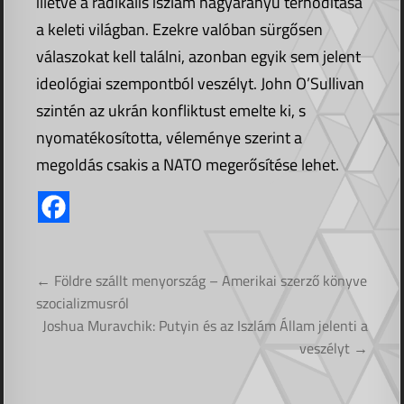
illetve a radikális iszlám nagyarányú térhódítása
a keleti világban. Ezekre valóban sürgősen
válaszokat kell találni, azonban egyik sem jelent
ideológiai szempontból veszélyt. John O’Sullivan
szintén az ukrán konfliktust emelte ki, s
nyomatékosította, véleménye szerint a
megoldás csakis a NATO megerősítése lehet.
Bejegyzés
← Földre szállt menyország – Amerikai szerző könyve
navigáció
szocializmusról
Joshua Muravchik: Putyin és az Iszlám Állam jelenti a
veszélyt →