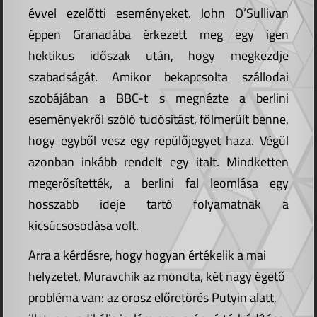
évvel ezelőtti eseményeket. John O’Sullivan
éppen Granadába érkezett meg egy igen
hektikus időszak után, hogy megkezdje
szabadságát. Amikor bekapcsolta szállodai
szobájában a BBC-t s megnézte a berlini
eseményekről szóló tudósítást, fölmerült benne,
hogy egyből vesz egy repülőjegyet haza. Végül
azonban inkább rendelt egy italt. Mindketten
megerősítették, a berlini fal leomlása egy
hosszabb ideje tartó folyamatnak a
kicsúcsosodása volt.
Arra a kérdésre, hogy hogyan értékelik a mai
helyzetet, Muravchik az mondta, két nagy égető
probléma van: az orosz előretörés Putyin alatt,