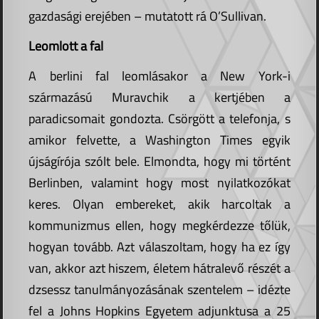
gazdasági erejében – mutatott rá O’Sullivan.
Leomlott a fal
A berlini fal leomlásakor a New York-i
származású Muravchik a kertjében a
paradicsomait gondozta. Csörgött a telefonja, s
amikor felvette, a Washington Times egyik
újságírója szólt bele. Elmondta, hogy mi történt
Berlinben, valamint hogy most nyilatkozókat
keres. Olyan embereket, akik harcoltak a
kommunizmus ellen, hogy megkérdezze tőlük,
hogyan tovább. Azt válaszoltam, hogy ha ez így
van, akkor azt hiszem, életem hátralevő részét a
dzsessz tanulmányozásának szentelem – idézte
fel a Johns Hopkins Egyetem adjunktusa a 25