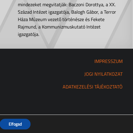
mindezeket megvitatják: Baczoni Dorottya, a XX.
Század Intézet igazgatója, Balogh Gábor, a Terror
Háza Múzeum vezető történésze és Fekete
Rajmund, a Kommunizmuskutató Intézet
igazgatója.
IMPRESSZUM
JOGI NYILATKOZAT
ADATKEZELÉSI TÁJÉKOZTATÓ
Elfogad