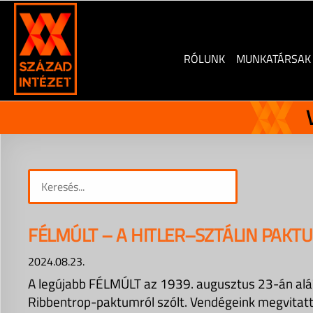
Skip
to
content
RÓLUNK
MUNKATÁRSAK
FÉLMÚLT – A HITLER–SZTÁLIN PAKT
2024.08.23.
A legújabb FÉLMÚLT az 1939. augusztus 23-án aláí
Ribbentrop-paktumról szólt. Vendégeink megvitatt