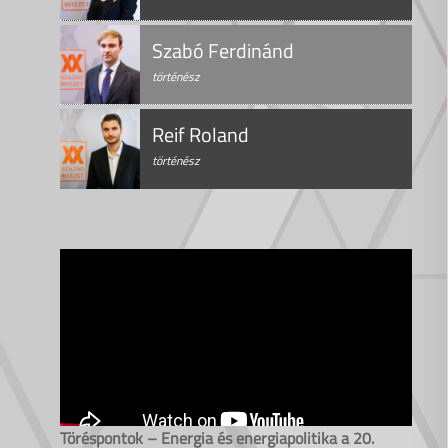
Szabó Ferdinánd
történész
Reif Roland
történész
Töréspontok – Energia és energiapolitika a 20.