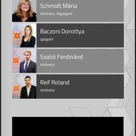
Schmidt Mária
történész, főigazgató
Baczoni Dorottya
igazgató
Szabó Ferdinánd
történész
Reif Roland
történész