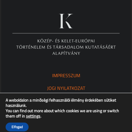
IMPRESSZUM
JOGI NYILATKOZAT
A weboldalon a minőségi felhasználói élmény érdekében sütiket
ADATKEZELÉSI TÁJÉKOZTATÓ
használunk.
You can find out more about which cookies we are using or switch
them off in
settings
.
Copyright © XX. Század Intézet – Minden jog fenntartva!
Elfogad