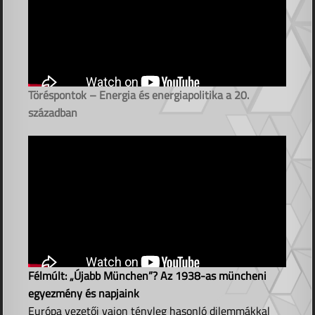
Töréspontok – Energia és energiapolitika a 20.
században
Félmúlt: „Újabb München”? Az 1938-as müncheni
egyezmény és napjaink
Európa vezetői vajon tényleg hasonló dilemmákkal