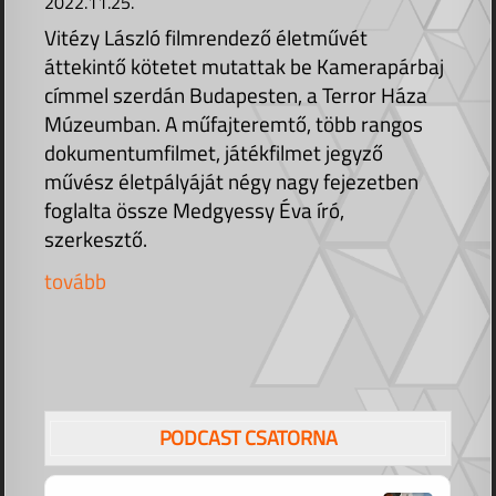
2022.11.25.
Vitézy László filmrendező életművét
áttekintő kötetet mutattak be Kamerapárbaj
címmel szerdán Budapesten, a Terror Háza
Múzeumban. A műfajteremtő, több rangos
dokumentumfilmet, játékfilmet jegyző
művész életpályáját négy nagy fejezetben
foglalta össze Medgyessy Éva író,
szerkesztő.
tovább
PODCAST CSATORNA