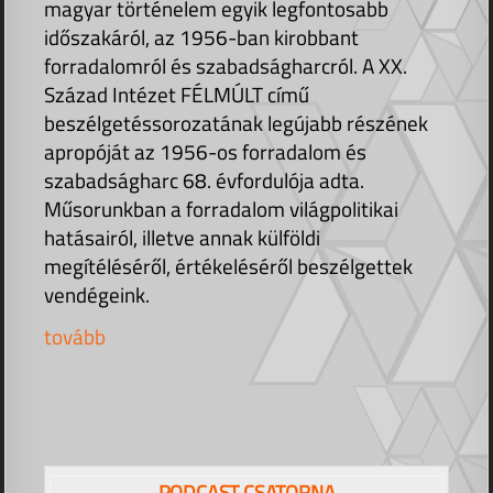
magyar történelem egyik legfontosabb
időszakáról, az 1956-ban kirobbant
forradalomról és szabadságharcról. A XX.
Század Intézet FÉLMÚLT című
beszélgetéssorozatának legújabb részének
apropóját az 1956-os forradalom és
szabadságharc 68. évfordulója adta.
Műsorunkban a forradalom világpolitikai
hatásairól, illetve annak külföldi
megítéléséről, értékeléséről beszélgettek
vendégeink.
tovább
PODCAST CSATORNA