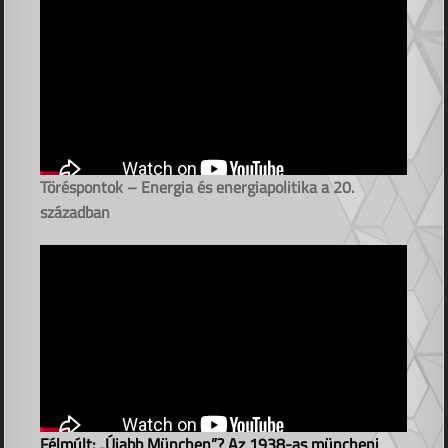
Töréspontok – Energia és energiapolitika a 20.
században
Félmúlt: „Újabb München”? Az 1938-as müncheni