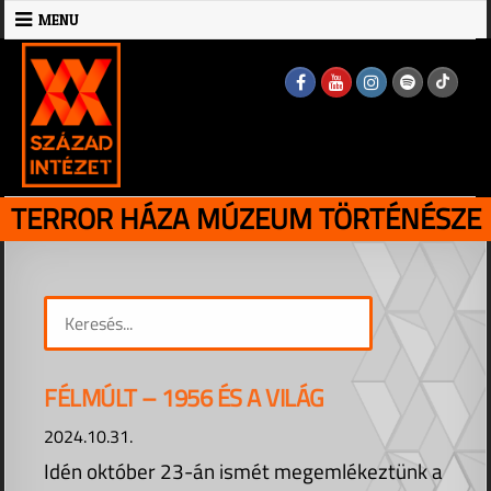
Skip
MENU
to
MENU
content
TERROR HÁZA MÚZEUM TÖRTÉNÉSZE
FÉLMÚLT – 1956 ÉS A VILÁG
2024.10.31.
Idén október 23-án ismét megemlékeztünk a