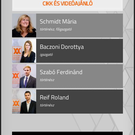
CIKK ÉS VIDEÓAJÁNLÓ
Schmidt Mária
történész, főigazgató
Baczoni Dorottya
igazgató
Szabó Ferdinánd
történész
Reif Roland
történész