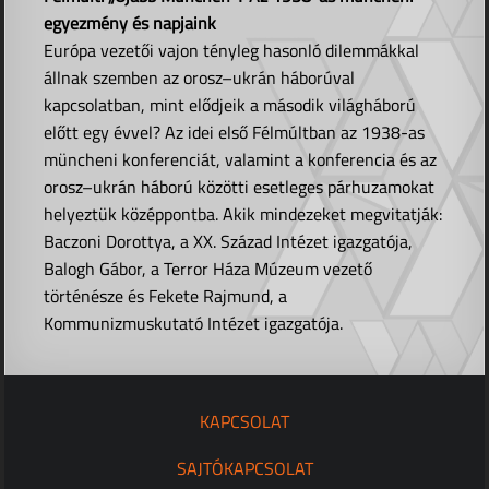
egyezmény és napjaink
Európa vezetői vajon tényleg hasonló dilemmákkal
állnak szemben az orosz–ukrán háborúval
kapcsolatban, mint elődjeik a második világháború
előtt egy évvel? Az idei első Félmúltban az 1938-as
müncheni konferenciát, valamint a konferencia és az
orosz–ukrán háború közötti esetleges párhuzamokat
helyeztük középpontba. Akik mindezeket megvitatják:
Baczoni Dorottya, a XX. Század Intézet igazgatója,
Balogh Gábor, a Terror Háza Múzeum vezető
történésze és Fekete Rajmund, a
Kommunizmuskutató Intézet igazgatója.
KAPCSOLAT
SAJTÓKAPCSOLAT