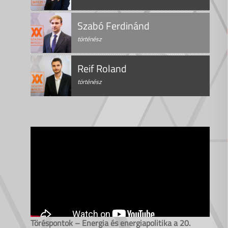
Szabó Ferdinánd
történész
Reif Roland
történész
Töréspontok – Energia és energiapolitika a 20.