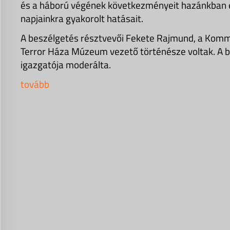
és a háború végének következményeit hazánkban és
napjainkra gyakorolt hatásait.
A beszélgetés résztvevői Fekete Rajmund, a Komm
Terror Háza Múzeum vezető történésze voltak. A b
igazgatója moderálta.
tovább