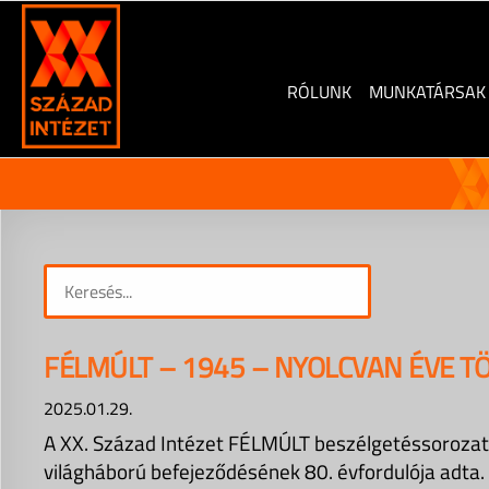
Skip
to
content
RÓLUNK
MUNKATÁRSAK
FÉLMÚLT – 1945 – NYOLCVAN ÉVE T
2025.01.29.
A XX. Század Intézet FÉLMÚLT beszélgetéssorozatán
világháború befejeződésének 80. évfordulója adta