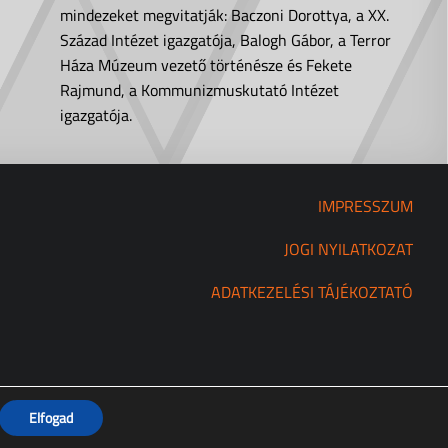
mindezeket megvitatják: Baczoni Dorottya, a XX.
Század Intézet igazgatója, Balogh Gábor, a Terror
Háza Múzeum vezető történésze és Fekete
Rajmund, a Kommunizmuskutató Intézet
igazgatója.
IMPRESSZUM
JOGI NYILATKOZAT
ADATKEZELÉSI TÁJÉKOZTATÓ
Elfogad