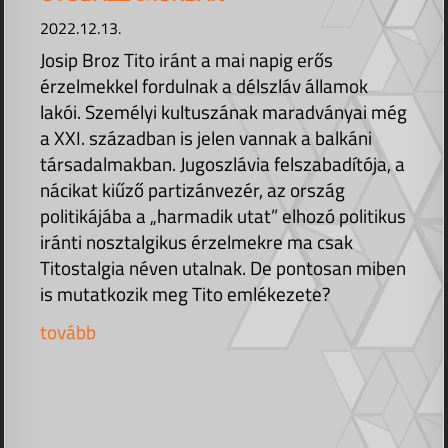
2022.12.13.
Josip Broz Tito iránt a mai napig erős
érzelmekkel fordulnak a délszláv államok
lakói. Személyi kultuszának maradványai még
a XXI. században is jelen vannak a balkáni
társadalmakban. Jugoszlávia felszabadítója, a
nácikat kiűző partizánvezér, az ország
politikájába a „harmadik utat” elhozó politikus
iránti nosztalgikus érzelmekre ma csak
Titostalgia néven utalnak. De pontosan miben
is mutatkozik meg Tito emlékezete?
tovább