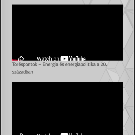
Töréspontok – Energia és energiapolitika a 20.
században