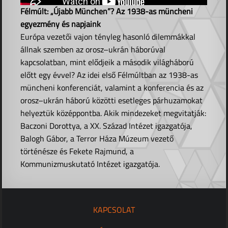
Félmúlt: „Újabb München”? Az 1938-as müncheni
egyezmény és napjaink
Európa vezetői vajon tényleg hasonló dilemmákkal
állnak szemben az orosz–ukrán háborúval
kapcsolatban, mint elődjeik a második világháború
előtt egy évvel? Az idei első Félmúltban az 1938-as
müncheni konferenciát, valamint a konferencia és az
orosz–ukrán háború közötti esetleges párhuzamokat
helyeztük középpontba. Akik mindezeket megvitatják:
Baczoni Dorottya, a XX. Század Intézet igazgatója,
Balogh Gábor, a Terror Háza Múzeum vezető
történésze és Fekete Rajmund, a
Kommunizmuskutató Intézet igazgatója.
KAPCSOLAT