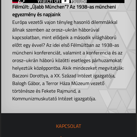
Félmúlt: „Újabb München”? Az 1938-as müncheni
egyezmény és napjaink
Európa vezetői vajon tényleg hasonló dilemmákkal
állnak szemben az orosz–ukrán háborúval
kapcsolatban, mint elődjeik a második világháború
előtt egy évvel? Az idei első Félmúltban az 1938-as
müncheni konferenciát, valamint a konferencia és az
orosz–ukrán háború közötti esetleges párhuzamokat
helyeztük középpontba. Akik mindezeket megvitatják:
Baczoni Dorottya, a XX. Század Intézet igazgatója,
Balogh Gábor, a Terror Háza Múzeum vezető
történésze és Fekete Rajmund, a
Kommunizmuskutató Intézet igazgatója.
KAPCSOLAT