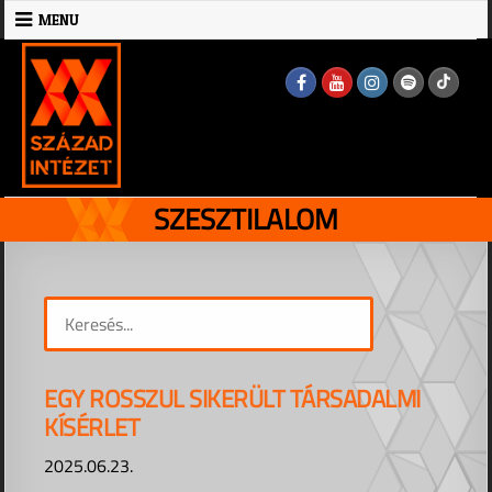
Skip
MENU
to
MENU
content
SZESZTILALOM
EGY ROSSZUL SIKERÜLT TÁRSADALMI
KÍSÉRLET
2025.06.23.