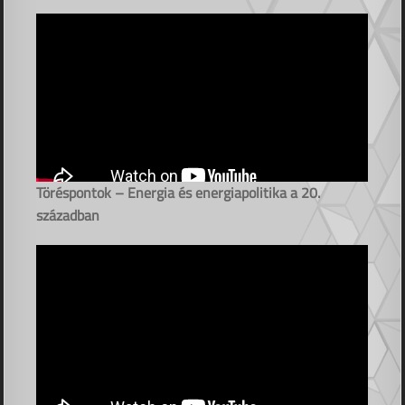
Töréspontok – Energia és energiapolitika a 20.
században