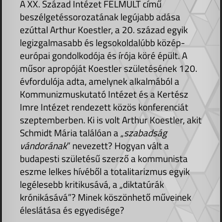
A XX. Század Intézet FÉLMÚLT című
beszélgetéssorozatának legújabb adása
ezúttal Arthur Koestler, a 20. század egyik
legizgalmasabb és legsokoldalúbb közép-
európai gondolkodója és írója köré épült. A
műsor apropóját Koestler születésének 120.
évfordulója adta, amelynek alkalmából a
Kommunizmuskutató Intézet és a Kertész
Imre Intézet rendezett közös konferenciát
szeptemberben. Ki is volt Arthur Koestler, akit
Schmidt Mária találóan a „
szabadság
vándorának
” nevezett? Hogyan vált a
budapesti születésű szerző a kommunista
eszme lelkes hívéből a totalitarizmus egyik
legélesebb kritikusává, a „diktatúrák
krónikásává”? Minek köszönhető műveinek
éleslátása és egyedisége?