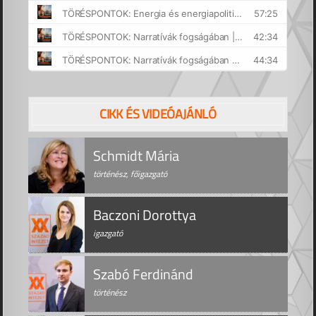
CIKK ÉS VIDEÓAJÁNLÓ
Schmidt Mária
történész, főigazgató
Baczoni Dorottya
igazgató
Szabó Ferdinánd
történész