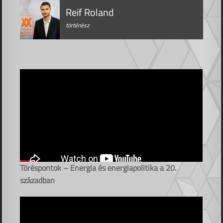
Reif Roland
történész
Töréspontok – Energia és energiapolitika a 20.
században