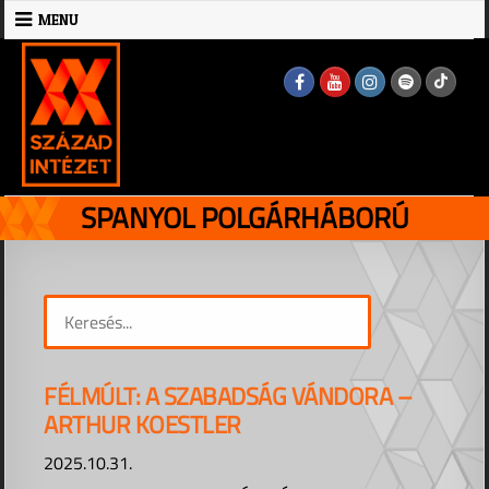
Skip
MENU
to
MENU
content
SPANYOL POLGÁRHÁBORÚ
FÉLMÚLT: A SZABADSÁG VÁNDORA –
ARTHUR KOESTLER
2025.10.31.