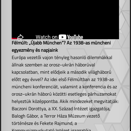
Félmúlt: „Újabb München”? Az 1938-as müncheni
egyezmény és napjaink
Európa vezetői vajon tényleg hasonló dilemmákkal
állnak szemben az orosz–ukrán háborúval
kapcsolatban, mint elődjeik a második világháború
előtt egy évvel? Az idei első Félmúltban az 1938-as
müncheni konferenciát, valamint a konferencia és az
orosz–ukrán háború közötti esetleges párhuzamokat
helyeztük középpontba. Akik mindezeket megvitatják:
Baczoni Dorottya, a XX. Század Intézet igazgatója,
Balogh Gábor, a Terror Háza Múzeum vezető
történésze és Fekete Rajmund, a
Kommunizmuskutató Intézet igazgatója.