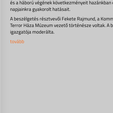
és a háború végének következményeit hazánkban és
napjainkra gyakorolt hatásait.
A beszélgetés résztvevői Fekete Rajmund, a Komm
Terror Háza Múzeum vezető történésze voltak. A b
igazgatója moderálta.
tovább