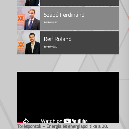
Szabó Ferdinánd
történész
Reif Roland
történész
Töréspontok – Energia és energiapolitika a 20.