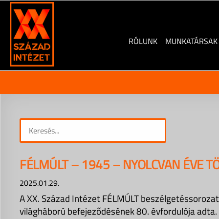
Skip
to
content
RÓLUNK
MUNKATÁRSAK
FÉLMÚLT – 1945 – NYOLCVAN ÉVE T
2025.01.29.
A XX. Század Intézet FÉLMÚLT beszélgetéssorozatán
világháború befejeződésének 80. évfordulója adta