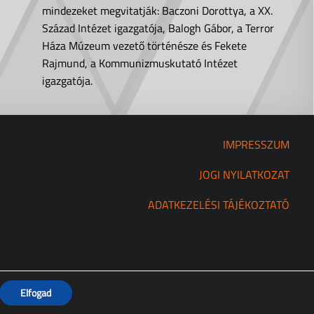
mindezeket megvitatják: Baczoni Dorottya, a XX.
Század Intézet igazgatója, Balogh Gábor, a Terror
Háza Múzeum vezető történésze és Fekete
Rajmund, a Kommunizmuskutató Intézet
igazgatója.
IMPRESSZUM
JOGI NYILATKOZAT
ADATKEZELÉSI TÁJÉKOZTATÓ
Elfogad