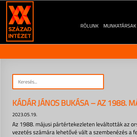
Skip
to
content
RÓLUNK
MUNKATÁRSAK
KÁDÁR JÁNOS BUKÁSA – AZ 1988. M
2023.05.19.
Az 1988. májusi pártértekezleten leváltották az o
vezetés számára lehetővé vált a szembenézés a fen