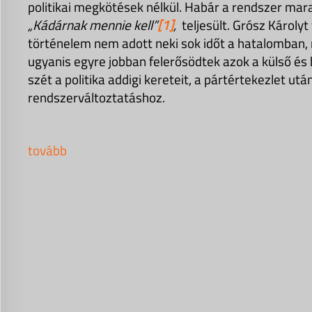
politikai megkötések nélkül. Habár a rendszer mar
„Kádárnak mennie kell”
[1]
,
teljesült. Grósz Károly
történelem nem adott neki sok időt a hatalomban
ugyanis egyre jobban felerősödtek azok a külső és
szét a politika addigi kereteit, a pártértekezlet utá
rendszerváltoztatáshoz.
tovább