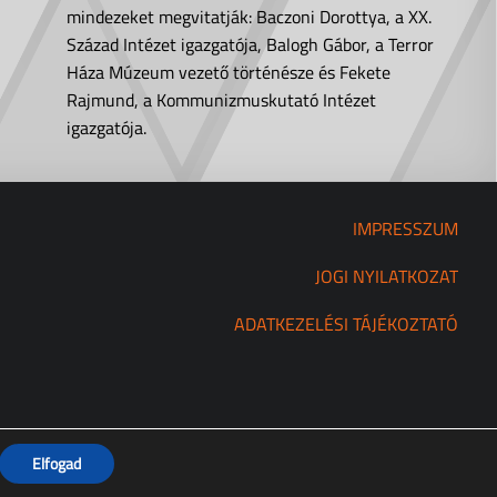
mindezeket megvitatják: Baczoni Dorottya, a XX.
Század Intézet igazgatója, Balogh Gábor, a Terror
Háza Múzeum vezető történésze és Fekete
Rajmund, a Kommunizmuskutató Intézet
igazgatója.
IMPRESSZUM
JOGI NYILATKOZAT
ADATKEZELÉSI TÁJÉKOZTATÓ
Elfogad