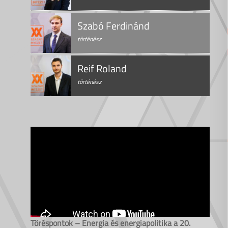
Szabó Ferdinánd
történész
Reif Roland
történész
Töréspontok – Energia és energiapolitika a 20.