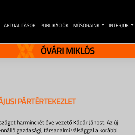
AKTUALITÁSOK
PUBLIKÁCIÓK
MŰSORAINK
INTERJÚK
ÓVÁRI MIKLÓS
ÁJUSI PÁRTÉRTEKEZLET
rszágot harminckét éve vezető Kádár Jánost. Az új
nálló gazdasági, társadalmi válsággal a korábbi