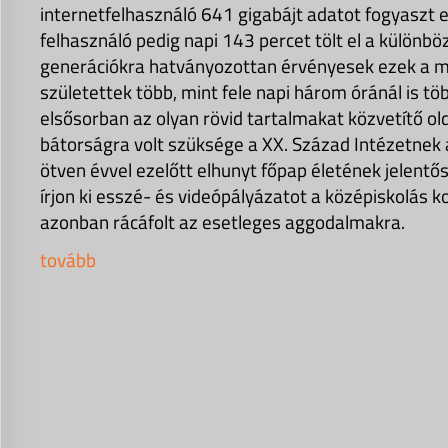
internetfelhasználó 641 gigabájt adatot fogyaszt e
felhasználó pedig napi 143 percet tölt el a különb
generációkra hatványozottan érvényesek ezek a m
születettek több, mint fele napi három óránál is t
elsősorban az olyan rövid tartalmakat közvetítő ol
bátorságra volt szüksége a XX. Század Intézetnek
ötven évvel ezelőtt elhunyt főpap életének jelentő
írjon ki esszé- és videópályázatot a középiskolás
azonban rácáfolt az esetleges aggodalmakra.
tovább