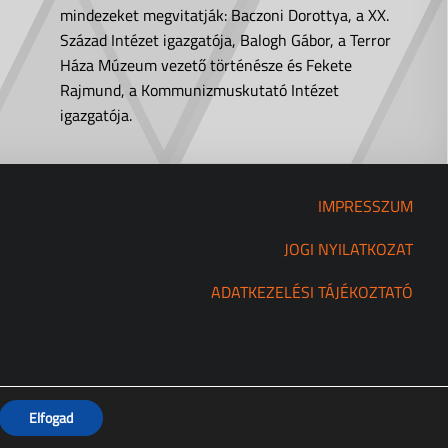
mindezeket megvitatják: Baczoni Dorottya, a XX.
Század Intézet igazgatója, Balogh Gábor, a Terror
Háza Múzeum vezető történésze és Fekete
Rajmund, a Kommunizmuskutató Intézet
igazgatója.
IMPRESSZUM
JOGI NYILATKOZAT
ADATKEZELÉSI TÁJÉKOZTATÓ
Elfogad