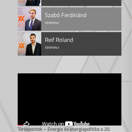
Szabó Ferdinánd
történész
Reif Roland
történész
Töréspontok – Energia és energiapolitika a 20.