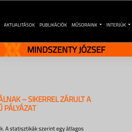
AKTUALITÁSOK
PUBLIKÁCIÓK
MŰSORAINK
INTERJÚK
MINDSZENTY JÓZSEF
ÁLNAK – SIKERREL ZÁRULT A
Ű PÁLYÁZAT
 A statisztikák szerint egy átlagos