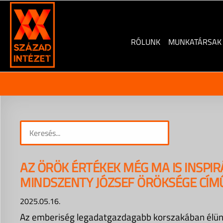
Skip
to
content
RÓLUNK
MUNKATÁRSAK
AZ ÖRÖK ÉRTÉKEK MÉG MA IS INSPIR
MINDSZENTY JÓZSEF ÖRÖKSÉGE CÍM
2025.05.16.
Az emberiség legadatgazdagabb korszakában élünk.