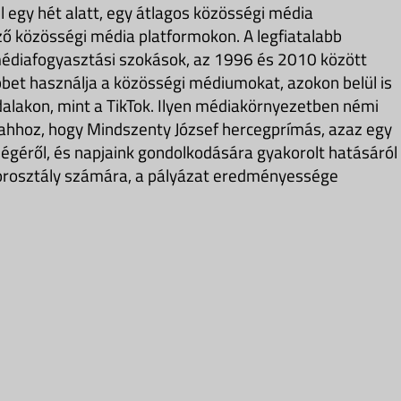
l egy hét alatt, egy átlagos közösségi média
öző közösségi média platformokon. A legfiatalabb
édiafogyasztási szokások, az 1996 és 2010 között
öbbet használja a közösségi médiumokat, azokon belül is
dalakon, mint a TikTok. Ilyen médiakörnyezetben némi
 ahhoz, hogy Mindszenty József hercegprímás, azaz egy
ségéről, és napjaink gondolkodására gyakorolt hatásáról
 korosztály számára, a pályázat eredményessége