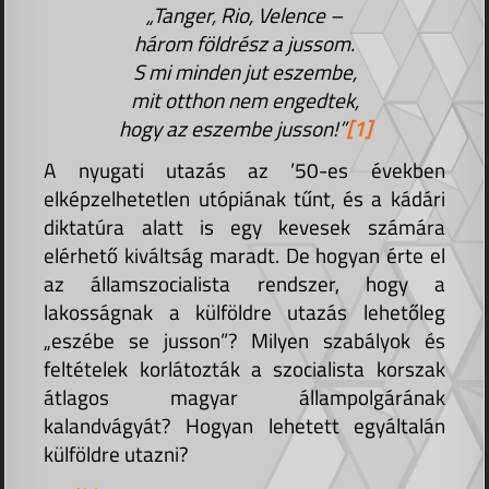
„Tanger, Rio, Velence –
három földrész a jussom.
S mi minden jut eszembe,
mit otthon nem engedtek,
hogy az eszembe jusson!”
[1]
A nyugati utazás az ’50-es években
elképzelhetetlen utópiának tűnt, és a kádári
diktatúra alatt is egy kevesek számára
elérhető kiváltság maradt. De hogyan érte el
az államszocialista rendszer, hogy a
lakosságnak a külföldre utazás lehetőleg
„eszébe se jusson”? Milyen szabályok és
feltételek korlátozták a szocialista korszak
átlagos magyar állampolgárának
kalandvágyát? Hogyan lehetett egyáltalán
külföldre utazni?