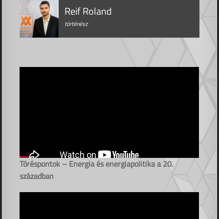
Reif Roland
történész
Töréspontok – Energia és energiapolitika a 20.
században