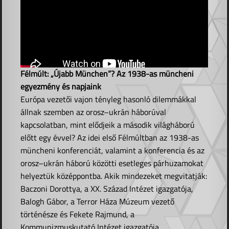
Félmúlt: „Újabb München”? Az 1938-as müncheni
egyezmény és napjaink
Európa vezetői vajon tényleg hasonló dilemmákkal
állnak szemben az orosz–ukrán háborúval
kapcsolatban, mint elődjeik a második világháború
előtt egy évvel? Az idei első Félmúltban az 1938-as
müncheni konferenciát, valamint a konferencia és az
orosz–ukrán háború közötti esetleges párhuzamokat
helyeztük középpontba. Akik mindezeket megvitatják:
Baczoni Dorottya, a XX. Század Intézet igazgatója,
Balogh Gábor, a Terror Háza Múzeum vezető
történésze és Fekete Rajmund, a
Kommunizmuskutató Intézet igazgatója.