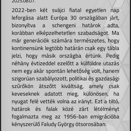
2025.08.07.
2022-ben két svájci fiatal egyetlen nap
leforgása alatt Európa 30 országában járt,
bizonyítva a schengeni határok adta,
korábban elképzelhetetlen szabadságot. Ma
már generációk számára természetes, hogy
kontinensünk legtöbb határán csak egy tábla
jelzi, hogy másik országba értünk. Pedig
néhány évtizeddel ezelőtt a külföldre utazás
nem egy akár spontán lehetőség volt, hanem
szigorúan szabályozott, politikai és gazdasági
szűrőkön átszőtt kiváltság, amely csak
keveseknek adatott meg, különösen, ha
nyugat felé vették volna az irányt. Ezt a tiltó,
határok és falak közé zárt létélményt
fogalmazta meg az 1956-ban emigrációba
kényszerülő Faludy György ötsorosában: