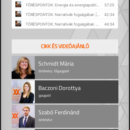
CIKK ÉS VIDEÓAJÁNLÓ
Schmidt Mária
történész, főigazgató
Baczoni Dorottya
igazgató
Szabó Ferdinánd
történész