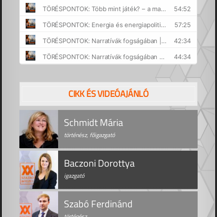
CIKK ÉS VIDEÓAJÁNLÓ
Schmidt Mária
történész, főigazgató
Baczoni Dorottya
igazgató
Szabó Ferdinánd
történész