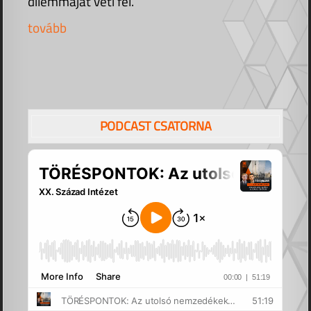
dilemmáját veti fel.
tovább
PODCAST CSATORNA