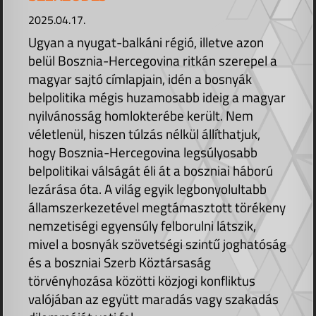
2025.04.17.
Ugyan a nyugat-balkáni régió, illetve azon
belül Bosznia-Hercegovina ritkán szerepel a
magyar sajtó címlapjain, idén a bosnyák
belpolitika mégis huzamosabb ideig a magyar
nyilvánosság homlokterébe került. Nem
véletlenül, hiszen túlzás nélkül állíthatjuk,
hogy Bosznia-Hercegovina legsúlyosabb
belpolitikai válságát éli át a boszniai háború
lezárása óta. A világ egyik legbonyolultabb
államszerkezetével megtámasztott törékeny
nemzetiségi egyensúly felborulni látszik,
mivel a bosnyák szövetségi szintű joghatóság
és a boszniai Szerb Köztársaság
törvényhozása közötti közjogi konfliktus
valójában az együtt maradás vagy szakadás