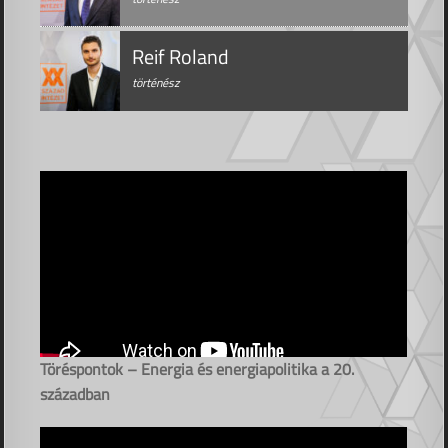
Reif Roland
történész
Töréspontok – Energia és energiapolitika a 20.
században