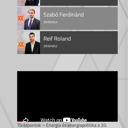
Szabó Ferdinánd
történész
Reif Roland
történész
Töréspontok – Energia és energiapolitika a 20.