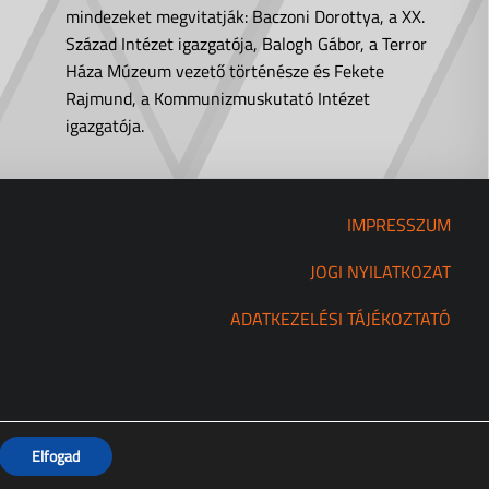
mindezeket megvitatják: Baczoni Dorottya, a XX.
Század Intézet igazgatója, Balogh Gábor, a Terror
Háza Múzeum vezető történésze és Fekete
Rajmund, a Kommunizmuskutató Intézet
igazgatója.
IMPRESSZUM
JOGI NYILATKOZAT
ADATKEZELÉSI TÁJÉKOZTATÓ
Elfogad