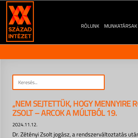
Skip
to
content
RÓLUNK
MUNKATÁRSAK
„NEM SEJTETTÜK, HOGY MENNYIRE R
ZSOLT – ARCOK A MÚLTBÓL 19.
2024.11.12.
Dr. Zétényi Zsolt jogász, a rendszerváltoztatás utá