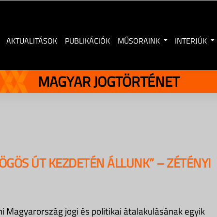
AKTUALITÁSOK
PUBLIKÁCIÓK
MŰSORAINK
INTERJÚK
MAGYAR JOGTÖRTÉNET
ÖGÖS ÚT KEZDETÉN ÁLLUNK” – ZÉTÉNYI
ni Magyarország jogi és politikai átalakulásának egyik