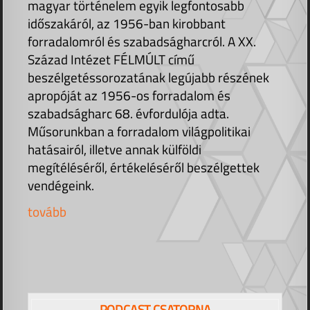
magyar történelem egyik legfontosabb
időszakáról, az 1956-ban kirobbant
forradalomról és szabadságharcról. A XX.
Század Intézet FÉLMÚLT című
beszélgetéssorozatának legújabb részének
apropóját az 1956-os forradalom és
szabadságharc 68. évfordulója adta.
Műsorunkban a forradalom világpolitikai
hatásairól, illetve annak külföldi
megítéléséről, értékeléséről beszélgettek
vendégeink.
tovább
PODCAST CSATORNA