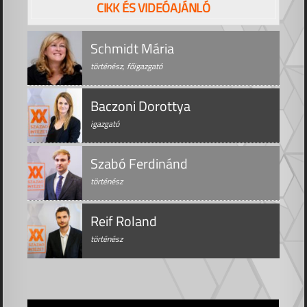
CIKK ÉS VIDEÓAJÁNLÓ
Schmidt Mária
történész, főigazgató
Baczoni Dorottya
igazgató
Szabó Ferdinánd
történész
Reif Roland
történész