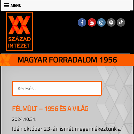
Skip
MENU
to
MENU
content
MAGYAR FORRADALOM 1956
FÉLMÚLT – 1956 ÉS A VILÁG
2024.10.31.
Idén október 23-án ismét megemlékeztünk a