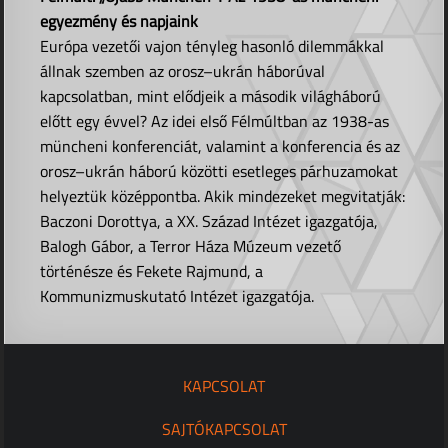
egyezmény és napjaink
Európa vezetői vajon tényleg hasonló dilemmákkal
állnak szemben az orosz–ukrán háborúval
kapcsolatban, mint elődjeik a második világháború
előtt egy évvel? Az idei első Félmúltban az 1938-as
müncheni konferenciát, valamint a konferencia és az
orosz–ukrán háború közötti esetleges párhuzamokat
helyeztük középpontba. Akik mindezeket megvitatják:
Baczoni Dorottya, a XX. Század Intézet igazgatója,
Balogh Gábor, a Terror Háza Múzeum vezető
történésze és Fekete Rajmund, a
Kommunizmuskutató Intézet igazgatója.
KAPCSOLAT
SAJTÓKAPCSOLAT