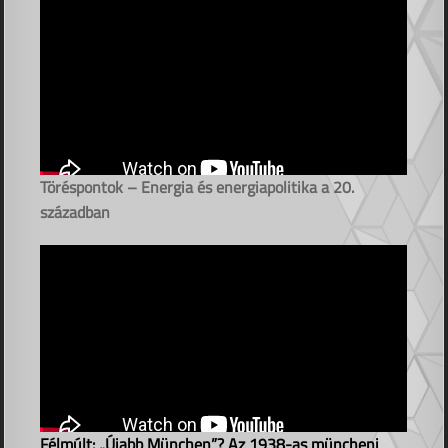
Töréspontok – Energia és energiapolitika a 20.
században
Félmúlt: „Újabb München”? Az 1938-as müncheni