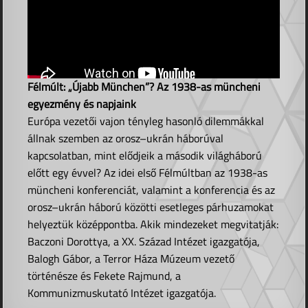
Félmúlt: „Újabb München”? Az 1938-as müncheni
egyezmény és napjaink
Európa vezetői vajon tényleg hasonló dilemmákkal
állnak szemben az orosz–ukrán háborúval
kapcsolatban, mint elődjeik a második világháború
előtt egy évvel? Az idei első Félmúltban az 1938-as
müncheni konferenciát, valamint a konferencia és az
orosz–ukrán háború közötti esetleges párhuzamokat
helyeztük középpontba. Akik mindezeket megvitatják:
Baczoni Dorottya, a XX. Század Intézet igazgatója,
Balogh Gábor, a Terror Háza Múzeum vezető
történésze és Fekete Rajmund, a
Kommunizmuskutató Intézet igazgatója.