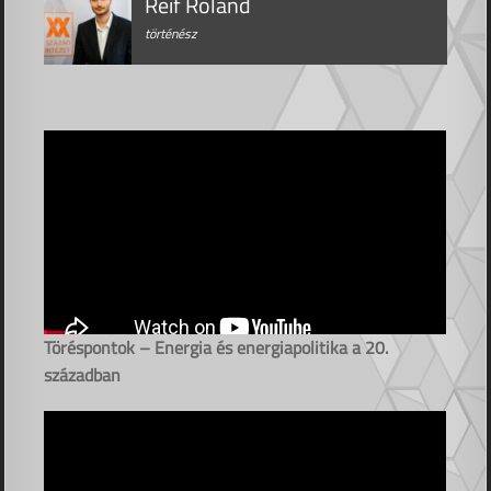
Reif Roland
történész
Töréspontok – Energia és energiapolitika a 20.
században