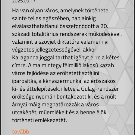
2025.09.17.
Ha van olyan város, amelynek története
szinte teljes egészében, napjainkig
elválaszthatatlanul összefonódott a 20.
századi totalitárius rendszerek működésével,
valamint a szovjet diktatúra valamennyi
végzetes jellegzetességével, akkor
Karaganda joggal tarthat igényt erre a kétes
címre. A ma mintegy félmillió lakosú kazah
város fejlődése az erőltetett sztálini
iparosítás, a kényszermunka, az erőszakos
ki- és áttelepítések, illetve a Gulag-rendszer
öröksége nyomán bontakozott ki, és a múlt
árnyai máig meghatározzák a város
utcaképét, műemlékeit és a benne élők
történeti emlékezetét.
tovább