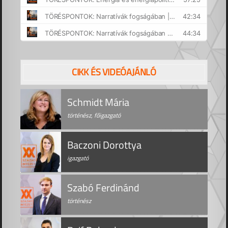
CIKK ÉS VIDEÓAJÁNLÓ
Schmidt Mária
történész, főigazgató
Baczoni Dorottya
igazgató
Szabó Ferdinánd
történész