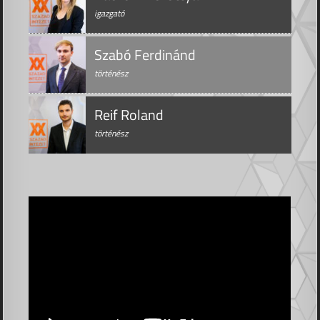
igazgató
Szabó Ferdinánd
történész
Reif Roland
történész