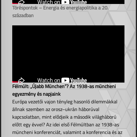
Töréspontok – Energia és energiapolitika a 20.
században
Félmúlt: „Újabb München”? Az 1938-as müncheni
egyezmény és napjaink
Európa vezetői vajon tényleg hasonló dilemmákkal
állnak szemben az orosz–ukrán háborúval
kapcsolatban, mint elődjeik a második világháború
előtt egy évvel? Az idei első Félmúltban az 1938-as
müncheni konferenciát, valamint a konferencia és az