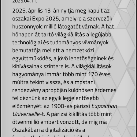
2025.04.11.
2025. április 13-án nyitja meg kapuit az
oszakai Expo 2025, amelyre a szervezők
huszonnyolc millió látogatót várnak. A hat
hónapon át tartó világkiállítás a legújabb
technológiai és tudományos vívmányok
bemutatója mellett a nemzetközi
együttműködés, a jövő lehetőségeinek és
kihívásainak színtere is. A világkiállítások
hagyománya immár több mint 170 éves
múltra tekint vissza, és a mostani
rendezvény apropóján különösen érdemes
felidéznünk az egyik legjelentősebb
előzményét: az 1900-as párizsi
Exposition
Universelle
-t. A párizsi kiállítás több mint
ötvenmillió embert vonzott, de míg ma
Oszakában a digitalizáció és a