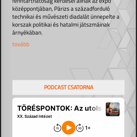
fenntarthatóság kérdései állnak az expó
középpontjában, Párizs a századforduló
technikai és művészeti diadalát ünnepelte a
korszak politikai és hatalmi játszmáinak
árnyékában.
tovább
PODCAST CSATORNA