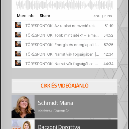
CIKK ÉS VIDEÓAJÁNLÓ
Schmidt Mária
történész, főigazgató
Baczoni Dorottya