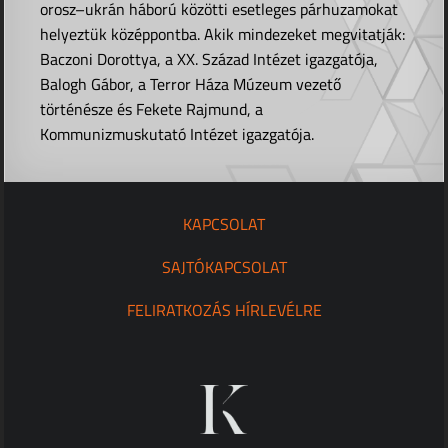
orosz–ukrán háború közötti esetleges párhuzamokat
helyeztük középpontba. Akik mindezeket megvitatják:
Baczoni Dorottya, a XX. Század Intézet igazgatója,
Balogh Gábor, a Terror Háza Múzeum vezető
történésze és Fekete Rajmund, a
Kommunizmuskutató Intézet igazgatója.
KAPCSOLAT
SAJTÓKAPCSOLAT
FELIRATKOZÁS HÍRLEVÉLRE