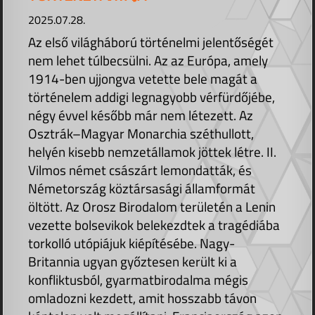
2025.07.28.
Az első világháború történelmi jelentőségét
nem lehet túlbecsülni. Az az Európa, amely
1914-ben ujjongva vetette bele magát a
történelem addigi legnagyobb vérfürdőjébe,
négy évvel később már nem létezett. Az
Osztrák–Magyar Monarchia széthullott,
helyén kisebb nemzetállamok jöttek létre. II.
Vilmos német császárt lemondatták, és
Németország köztársasági államformát
öltött. Az Orosz Birodalom területén a Lenin
vezette bolsevikok belekezdtek a tragédiába
torkolló utópiájuk kiépítésébe. Nagy-
Britannia ugyan győztesen került ki a
konfliktusból, gyarmatbirodalma mégis
omladozni kezdett, amit hosszabb távon