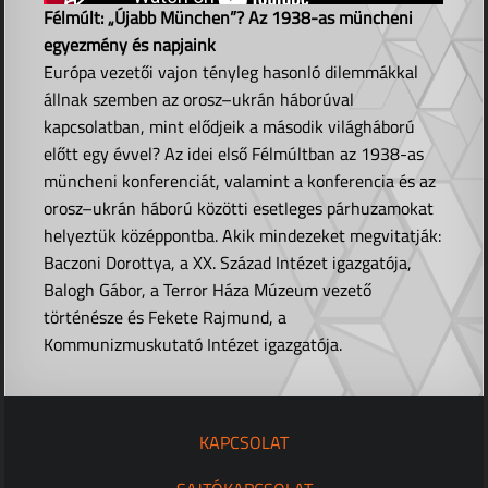
Félmúlt: „Újabb München”? Az 1938-as müncheni
egyezmény és napjaink
Európa vezetői vajon tényleg hasonló dilemmákkal
állnak szemben az orosz–ukrán háborúval
kapcsolatban, mint elődjeik a második világháború
előtt egy évvel? Az idei első Félmúltban az 1938-as
müncheni konferenciát, valamint a konferencia és az
orosz–ukrán háború közötti esetleges párhuzamokat
helyeztük középpontba. Akik mindezeket megvitatják:
Baczoni Dorottya, a XX. Század Intézet igazgatója,
Balogh Gábor, a Terror Háza Múzeum vezető
történésze és Fekete Rajmund, a
Kommunizmuskutató Intézet igazgatója.
KAPCSOLAT