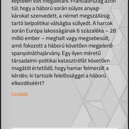
képtelen volt megállítani. Franciaország azon
túl, hogy a háború során súlyos anyagi
károkat szenvedett, a német megszállásig
tartó belpolitikai válságba süllyedt. A harcok
során Európa lakosságának 6 százaléka – 28
millió ember – meghalt vagy megsebesült,
amit fokozott a háború követően megjelenő
spanyolnáthajárvány. Egy ilyen méretű
társadalmi-politikai katasztrófát követően
magától értetődő, hogy hamar felmerült a
kérdés: ki tartozik felelősséggel a háború
elkezdéséért?
tovább