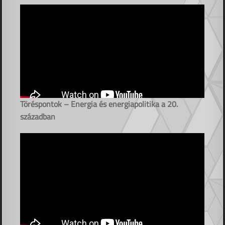
Töréspontok – Energia és energiapolitika a 20.
században