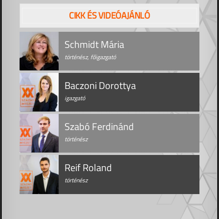
CIKK ÉS VIDEÓAJÁNLÓ
Schmidt Mária
történész, főigazgató
Baczoni Dorottya
igazgató
Szabó Ferdinánd
történész
Reif Roland
történész