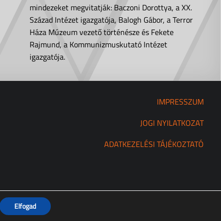
mindezeket megvitatják: Baczoni Dorottya, a XX.
Század Intézet igazgatója, Balogh Gábor, a Terror
Háza Múzeum vezető történésze és Fekete
Rajmund, a Kommunizmuskutató Intézet
igazgatója.
IMPRESSZUM
JOGI NYILATKOZAT
ADATKEZELÉSI TÁJÉKOZTATÓ
Elfogad