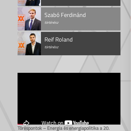
Szabó Ferdinánd
történész
Reif Roland
történész
Töréspontok – Energia és energiapolitika a 20.