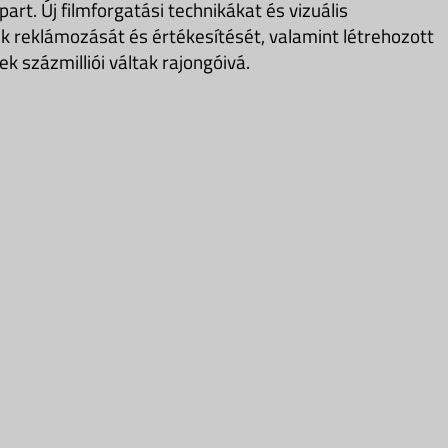
part. Új filmforgatási technikákat és vizuális
mek reklámozását és értékesítését, valamint létrehozott
 százmilliói váltak rajongóivá.