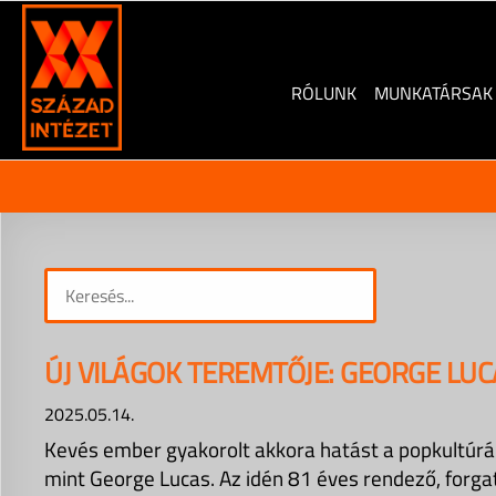
Skip
to
content
RÓLUNK
MUNKATÁRSAK
ÚJ VILÁGOK TEREMTŐJE: GEORGE LUC
2025.05.14.
Kevés ember gyakorolt akkora hatást a popkultúrá
mint George Lucas. Az idén 81 éves rendező, forga