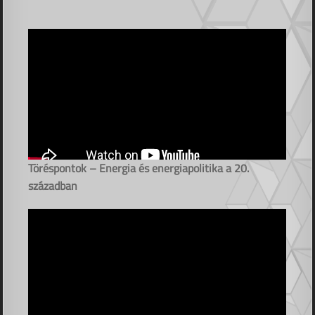
Töréspontok – Energia és energiapolitika a 20.
században