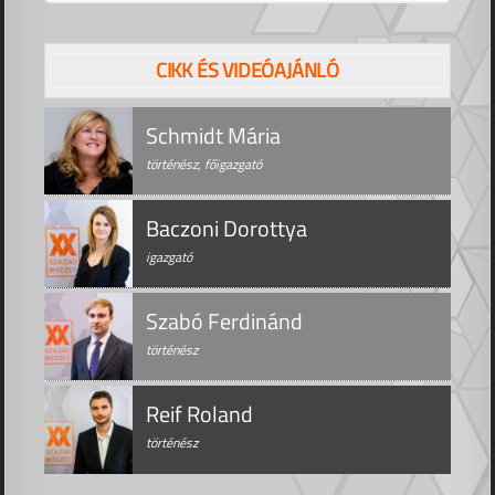
CIKK ÉS VIDEÓAJÁNLÓ
Schmidt Mária
történész, főigazgató
Baczoni Dorottya
igazgató
Szabó Ferdinánd
történész
Reif Roland
történész