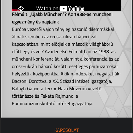
Félmúlt: „Újabb München”? Az 1938-as müncheni
egyezmény és napjaink
Európa vezetői vajon tényleg hasonló dilemmákkal
állnak szemben az orosz–ukrán háborúval
kapcsolatban, mint elődjeik a második világháború
előtt egy évvel? Az idei első Félmúltban az 1938-as
müncheni konferenciát, valamint a konferencia és az
orosz–ukrán háború közötti esetleges párhuzamokat
helyeztük középpontba. Akik mindezeket megvitatják:
Baczoni Dorottya, a XX. Század Intézet igazgatója,
Balogh Gábor, a Terror Háza Múzeum vezető
történésze és Fekete Rajmund, a
Kommunizmuskutató Intézet igazgatója.
KAPCSOLAT