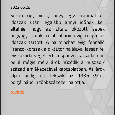
2022.06.28.
Sokan úgy vélik, hogy egy traumatikus
időszak után legalább annyi időnek kell
eltelnie, hogy az általa okozott sebek
begyógyuljanak, mint ahány évig maga az
időszak tartott. A harminchat évig fennálló
Franco-korszak a diktátor halálával lassan fél
évszázada véget ért, a spanyol társadalmon
belül mégis mély árok húzódik a huszadik
század emlékezetével kapcsolatban. Az árok
alján pedig ott fekszik az 1936–39-es
polgárháború többszázezer halottja.
tovább