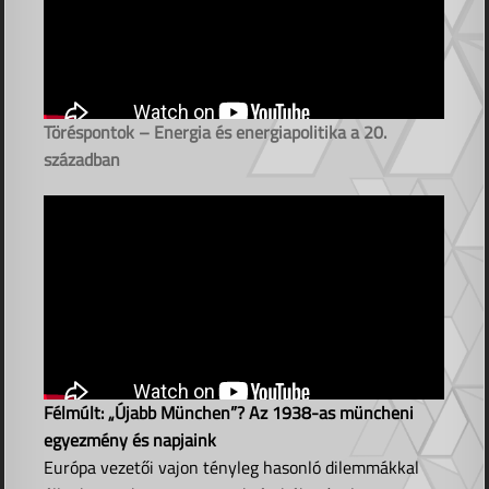
Töréspontok – Energia és energiapolitika a 20.
században
Félmúlt: „Újabb München”? Az 1938-as müncheni
egyezmény és napjaink
Európa vezetői vajon tényleg hasonló dilemmákkal