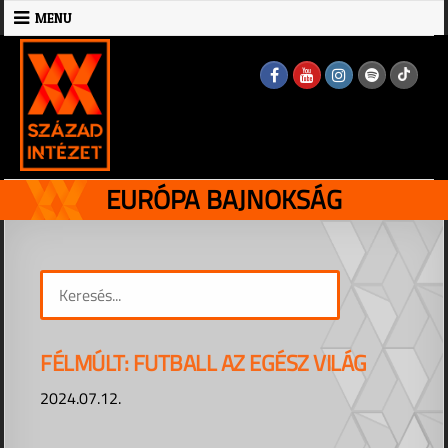
Skip
MENU
to
MENU
content
EURÓPA BAJNOKSÁG
FÉLMÚLT: FUTBALL AZ EGÉSZ VILÁG
2024.07.12.