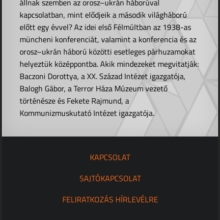
állnak szemben az orosz–ukrán háborúval
kapcsolatban, mint elődjeik a második világháború
előtt egy évvel? Az idei első Félmúltban az 1938-as
müncheni konferenciát, valamint a konferencia és az
orosz–ukrán háború közötti esetleges párhuzamokat
helyeztük középpontba. Akik mindezeket megvitatják:
Baczoni Dorottya, a XX. Század Intézet igazgatója,
Balogh Gábor, a Terror Háza Múzeum vezető
történésze és Fekete Rajmund, a
Kommunizmuskutató Intézet igazgatója.
KAPCSOLAT
SAJTÓKAPCSOLAT
FELIRATKOZÁS HÍRLEVÉLRE