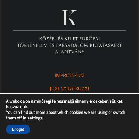
IMPRESSZUM
JOGI NYILATKOZAT
A weboldalon a minőségi felhasználói élmény érdekében sütiket
ADATKEZELÉSI TÁJÉKOZTATÓ
használunk.
You can find out more about which cookies we are using or switch
them off in
settings
.
Copyright © XX. Század Intézet – Minden jog fenntartva!
Elfogad