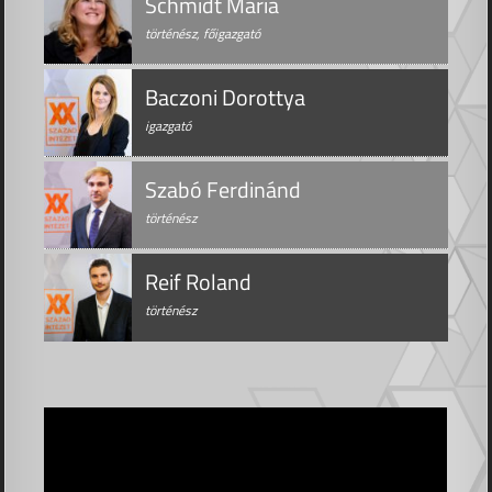
Schmidt Mária
történész, főigazgató
Baczoni Dorottya
igazgató
Szabó Ferdinánd
történész
Reif Roland
történész