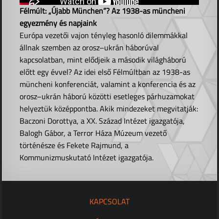
Félmúlt: „Újabb München”? Az 1938-as müncheni
egyezmény és napjaink
Európa vezetői vajon tényleg hasonló dilemmákkal
állnak szemben az orosz–ukrán háborúval
kapcsolatban, mint elődjeik a második világháború
előtt egy évvel? Az idei első Félmúltban az 1938-as
müncheni konferenciát, valamint a konferencia és az
orosz–ukrán háború közötti esetleges párhuzamokat
helyeztük középpontba. Akik mindezeket megvitatják:
Baczoni Dorottya, a XX. Század Intézet igazgatója,
Balogh Gábor, a Terror Háza Múzeum vezető
történésze és Fekete Rajmund, a
Kommunizmuskutató Intézet igazgatója.
KAPCSOLAT