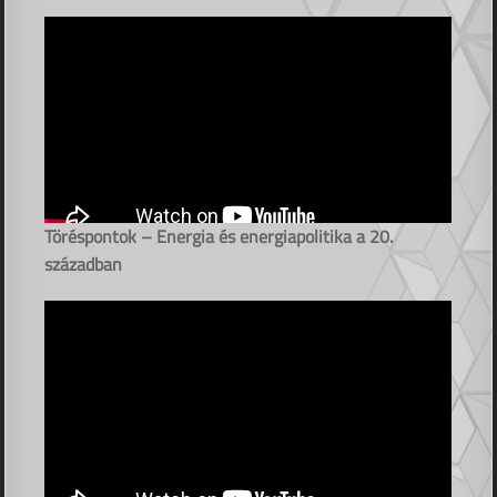
Töréspontok – Energia és energiapolitika a 20.
században