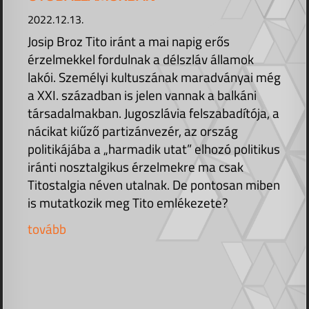
2022.12.13.
Josip Broz Tito iránt a mai napig erős
érzelmekkel fordulnak a délszláv államok
lakói. Személyi kultuszának maradványai még
a XXI. században is jelen vannak a balkáni
társadalmakban. Jugoszlávia felszabadítója, a
nácikat kiűző partizánvezér, az ország
politikájába a „harmadik utat” elhozó politikus
iránti nosztalgikus érzelmekre ma csak
Titostalgia néven utalnak. De pontosan miben
is mutatkozik meg Tito emlékezete?
tovább