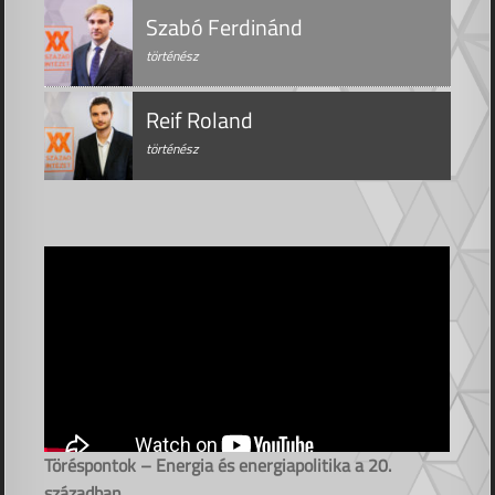
Szabó Ferdinánd
történész
Reif Roland
történész
Töréspontok – Energia és energiapolitika a 20.
században