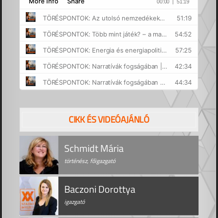
CIKK ÉS VIDEÓAJÁNLÓ
Schmidt Mária
történész, főigazgató
Baczoni Dorottya
igazgató