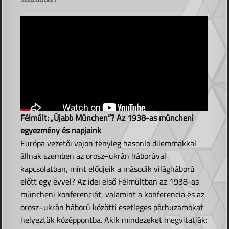
Félmúlt: „Újabb München”? Az 1938-as müncheni
egyezmény és napjaink
Európa vezetői vajon tényleg hasonló dilemmákkal
állnak szemben az orosz–ukrán háborúval
kapcsolatban, mint elődjeik a második világháború
előtt egy évvel? Az idei első Félmúltban az 1938-as
müncheni konferenciát, valamint a konferencia és az
orosz–ukrán háború közötti esetleges párhuzamokat
helyeztük középpontba. Akik mindezeket megvitatják: