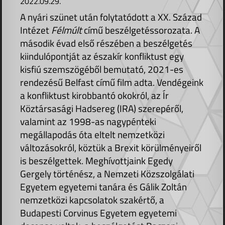
2022.09.29.
A nyári szünet után folytatódott a XX. Század
Intézet
Félmúlt
című beszélgetéssorozata. A
második évad első részében a beszélgetés
kiindulópontját az északír konfliktust egy
kisfiú szemszögéből bemutató, 2021-es
rendezésű Belfast című film adta. Vendégeink
a konfliktust kirobbantó okokról, az Ír
Köztársasági Hadsereg (IRA) szerepéről,
valamint az 1998-as nagypénteki
megállapodás óta eltelt nemzetközi
változásokról, köztük a Brexit körülményeiről
is beszélgettek. Meghívottjaink Egedy
Gergely történész, a Nemzeti Közszolgálati
Egyetem egyetemi tanára és Gálik Zoltán
nemzetközi kapcsolatok szakértő, a
Budapesti Corvinus Egyetem egyetemi