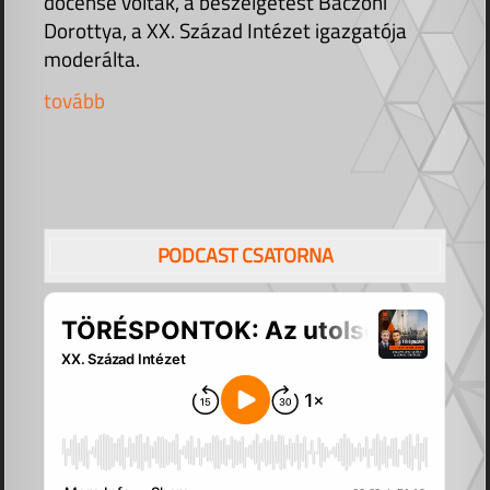
docense voltak, a beszélgetést Baczoni
Dorottya, a XX. Század Intézet igazgatója
moderálta.
tovább
PODCAST CSATORNA