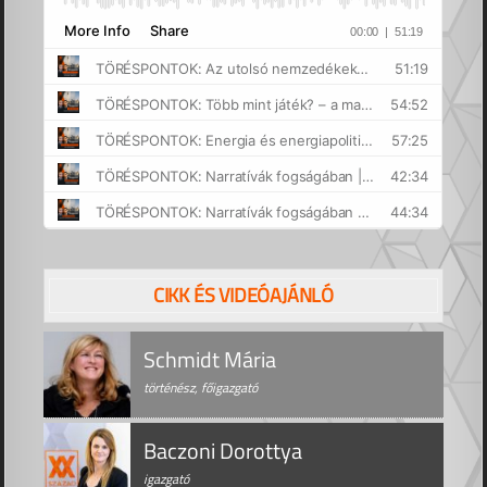
CIKK ÉS VIDEÓAJÁNLÓ
Schmidt Mária
történész, főigazgató
Baczoni Dorottya
igazgató