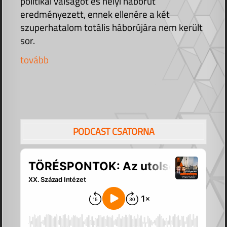
politikai válságot és helyi háborút
eredményezett, ennek ellenére a két
szuperhatalom totális háborújára nem került
sor.
tovább
PODCAST CSATORNA