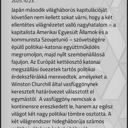
2025.10.23.
Japán második világháborús kapitulációját
követően nem kellett sokat várni, hogy a két
ellentétes világnézetet valló nagyhatalom – a
kapitalista Amerikai Egyesült Államok és a
kommunista Szovjetunió – szövetségére
épülő politikai-katonai együttműködés
megromoljon, majd nyílt szembenállássá
fajuljon. Az Európát kettéosztó katonai
megszállási övezetek tartós politikai
érdekszférákká merevedtek, amelyeket a
Winston Churchill által vasfüggönynek
keresztelt határövezet választott el
egymástól. A vasfüggöny nemcsak a
kontinensre ereszkedett le, hanem az egész
világot két nagy politikai tömbre osztotta. A
két világrendszer hidegháborúja számos