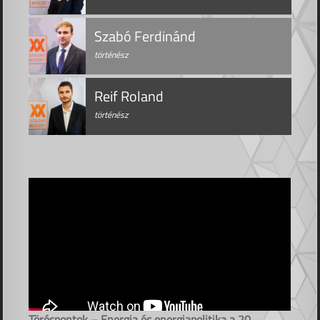
Szabó Ferdinánd
történész
Reif Roland
történész
Töréspontok – Energia és energiapolitika a 20.